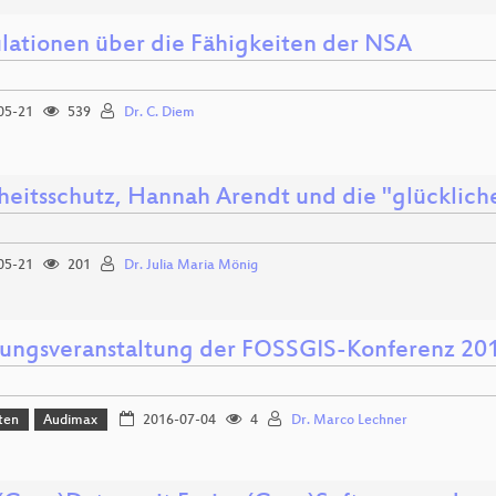
lationen über die Fähigkeiten der NSA
05-21
539
Dr. C. Diem
theitsschutz, Hannah Arendt und die "glückli
05-21
201
Dr. Julia Maria Mönig
nungsveranstaltung der FOSSGIS-Konferenz 20
ten
Audimax
2016-07-04
4
Dr. Marco Lechner