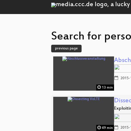
Search for perso
previous page
Absch
2015-
13 min
Disse
Exploit
2015-
49 min