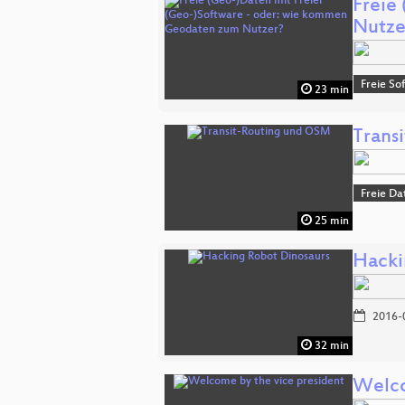
Freie
Nutze
Freie So
23 min
Trans
Freie Da
25 min
Hacki
2016-
32 min
Welco