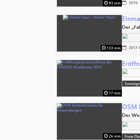
2016-
83 min
Einmal
Der „Fa
2017-
133 min
Eröff
Sonstige
17 min
OSM D
Der Weg
26 min
Freie Da