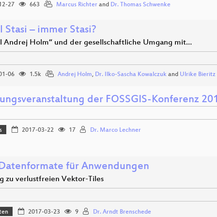
12-27
663
Marcus Richter
and
Dr. Thomas Schwenke
 Stasi – immer Stasi?
ll Andrej Holm“ und der gesellschaftliche Umgang mit…
01-06
1.5k
Andrej Holm
,
Dr. Ilko-Sascha Kowalczuk
and
Ulrike Bieritz
nungsveranstaltung der FOSSGIS-Konferenz 20
s
2017-03-22
17
Dr. Marco Lechner
atenformate für Anwendungen
 zu verlustfreien Vektor-Tiles
ten
2017-03-23
9
Dr. Arndt Brenschede