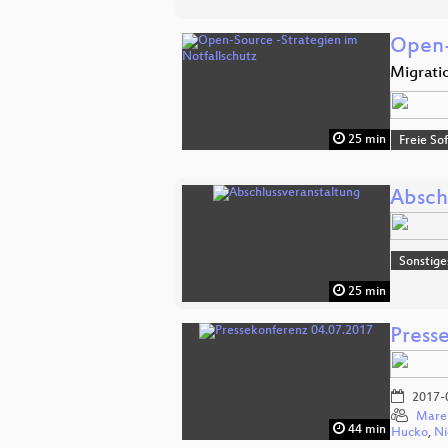
Open-
Migrati
25 min
Freie So
Absch
Sonstige
25 min
Press
2017-
Mare
44 min
Hucko
,
Ni