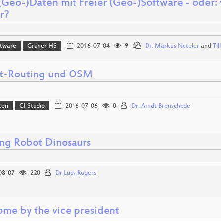
 (Geo-)Daten mit Freier (Geo-)Software - ode
r?
ftware
Grüner HS
2016-07-04
9
Dr. Markus Neteler
and
Til
it-Routing und OSM
ten
GI Studio
2016-07-06
0
Dr. Arndt Brenschede
ng Robot Dinosaurs
08-07
220
Dr Lucy Rogers
me by the vice president