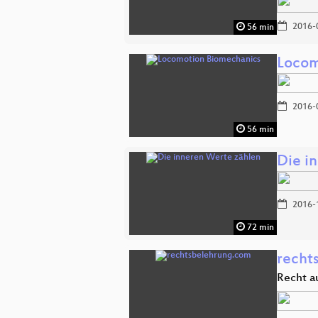
2016-
56 min
Locom
2016-
56 min
Die i
2016-
72 min
recht
Recht a