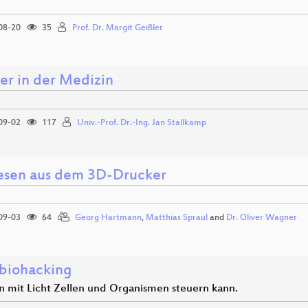
08-20
35
Prof. Dr. Margit Geißler
er in der Medizin
09-02
117
Univ.-Prof. Dr.-Ing. Jan Stallkamp
esen aus dem 3D-Drucker
09-03
64
Georg Hartmann
,
Matthias Spraul
and
Dr. Oliver Wagner
biohacking
 mit Licht Zellen und Organismen steuern kann.