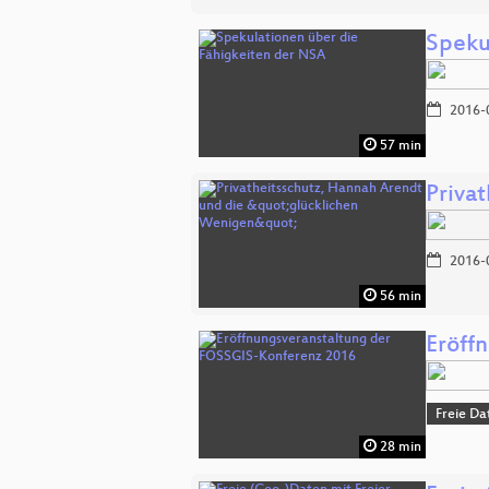
Speku
2016-
57 min
Priva
2016-
56 min
Eröff
Freie Da
28 min