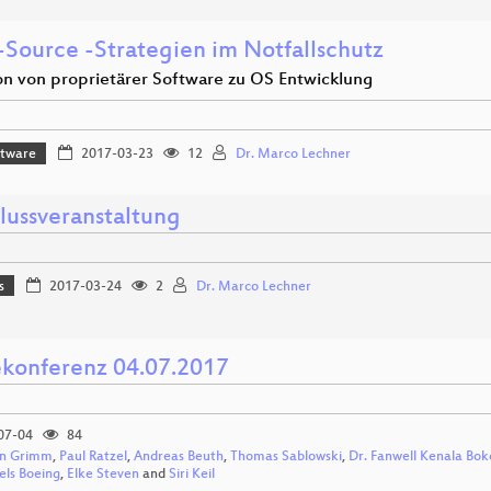
Source -Strategien im Notfallschutz
on von proprietärer Software zu OS Entwicklung
ftware
2017-03-23
12
Dr. Marco Lechner
lussveranstaltung
s
2017-03-24
2
Dr. Marco Lechner
ekonferenz 04.07.2017
07-04
84
n Grimm
,
Paul Ratzel
,
Andreas Beuth
,
Thomas Sablowski
,
Dr. Fanwell Kenala Bok
els Boeing
,
Elke Steven
and
Siri Keil