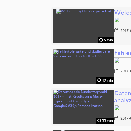
Welco
2017-
6 min
Fehle
2017-
49 min
Daten
analy
2017-
55 min