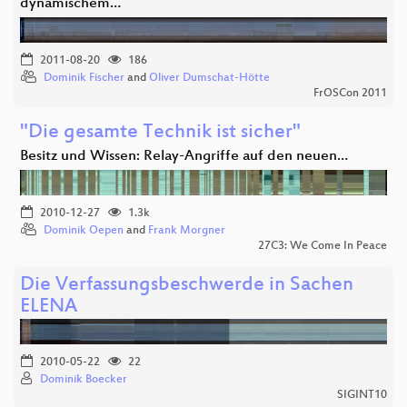
dynamischem…
2011-08-20
186
Dominik Fischer
and
Oliver Dumschat-Hötte
FrOSCon 2011
"Die gesamte Technik ist sicher"
Besitz und Wissen: Relay-Angriffe auf den neuen…
2010-12-27
1.3k
Dominik Oepen
and
Frank Morgner
27C3: We Come In Peace
Die Verfassungsbeschwerde in Sachen
ELENA
2010-05-22
22
Dominik Boecker
SIGINT10