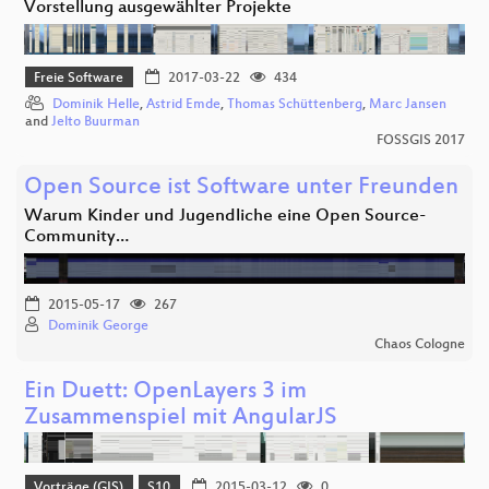
Vorstellung ausgewählter Projekte
Freie Software
2017-03-22
434
Dominik Helle
,
Astrid Emde
,
Thomas Schüttenberg
,
Marc Jansen
and
Jelto Buurman
FOSSGIS 2017
Open Source ist Software unter Freunden
Warum Kinder und Jugendliche eine Open Source-
Community…
2015-05-17
267
Dominik George
Chaos Cologne
Ein Duett: OpenLayers 3 im
Zusammenspiel mit AngularJS
Vorträge (GIS)
S10
2015-03-12
0