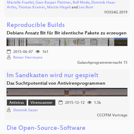
Marielle Fraefel
,
Gian-Kasper Plattner
,
Rolf Meile
,
Dominik Haas-
Artho
,
Thomas Kramer
,
Martin Hägeli
and
Leo Bont
FOSS4G 2019
Reproducible Builds
Debians Ansatz Bit für Bit identische Pakete zu erzeugen
2015-06-07
161
Reiner Herrmann
Gulaschprogrammiernacht 15
Im Sandkasten wird nur gespielt
Das Suchtpotential von Antivirenprogrammen
Antivirus
Virenscanner
2015-12-12
1.5k
Dominik Sauer
CCCFFM Vorträge
Die Open-Source-Software