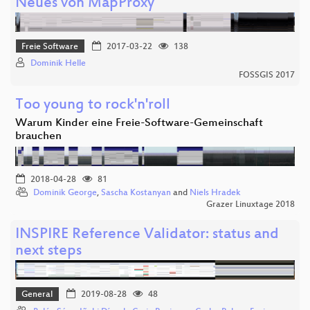
Neues von MapProxy
Freie Software
2017-03-22
138
Dominik Helle
FOSSGIS 2017
Too young to rock'n'roll
Warum Kinder eine Freie-Software-Gemeinschaft
brauchen
2018-04-28
81
Dominik George
,
Sascha Kostanyan
and
Niels Hradek
Grazer Linuxtage 2018
INSPIRE Reference Validator: status and
next steps
General
2019-08-28
48