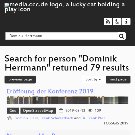
Search for person "Dominik
Herrmann" returned 79 results
previous page
Sort by
next page
Eröffnung der Konferenz 2019
Geo
OpenStreeetMap
2019-03-13
109
Dominik Helle
,
Frank Schwarzbach
and
Dr. Frank Pfeil
FOSSGIS 2019