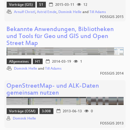
Vorträge (GIS)
S1
2015-03-11
12
Arnulf Christl
,
Astrid Emde
,
Dominik Helle
and
Till Adams
FOSSGIS 2015
Bekannte Anwendungen, Bibliotheken
und Tools für Geo und GIS und Open
Street Map
Allgemeines
H1
2014-03-19
1
Dominik Helle
and
Till Adams
FOSSGIS 2014
OpenStreetMap- und ALK-Daten
gemeinsam nutzen
Vorträge (OSM)
3.008
2013-06-13
0
Dominik Helle
FOSSGIS 2013