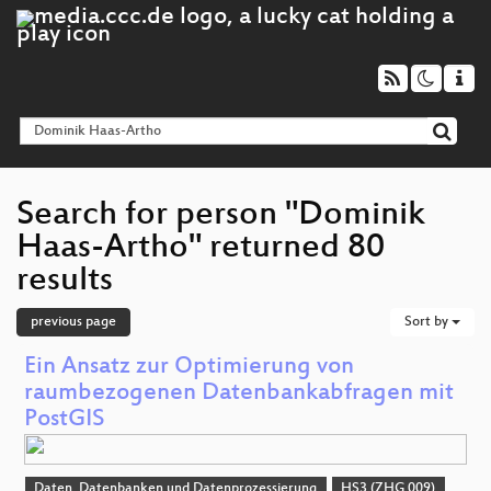
Search for person "Dominik
Haas-Artho" returned 80
results
previous page
Sort by
Ein Ansatz zur Optimierung von
raumbezogenen Datenbankabfragen mit
PostGIS
Daten, Datenbanken und Datenprozessierung
HS3 (ZHG 009)