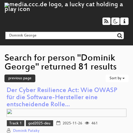
Search for person "Dominik
George" returned 81 results
previous page
Sort by
Der Cyber Resilience Act: Wie OWASP
für die Software-Hersteller eine
entscheidende Rolle…
Track 1
god2025-deu
2025-11-26
461
Dominik Pataky