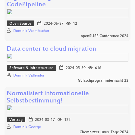
CodePipeline
Open Source
2024-06-27
12
Dominik Wombacher
openSUSE Conference 2024
Data center to cloud migration
Software & Infrastructure
2024-05-30
616
Dominik Vallendor
Gulaschprogrammiernacht 22
Normalisiert informationelle
Selbstbestimmung!
Vortrag
2024-03-17
122
Dominik George
Chemnitzer Linux-Tage 2024