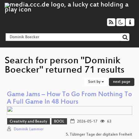
Search for person "Dominik
Boecker" returned 71 results
Sort by
next page
Game Jams – How To Go From Nothing To
A Full Game In 48 Hours
Creativity and Beauty
BOOL
2026-05-17
63
Dominik Lammer
5. Tübinger Tage der digitalen Freiheit