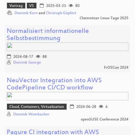
Vortrag
V5
2025-03-23
80
Dominik Kern
and
Christoph Göpfert
Chemnitzer Linux-Tage 2025
Normalisiert informationelle
Selbstbestimmung
2024-08-17
88
Dominik George
FrOSCon 2024
NeuVector Integration into AWS
CodePipeline CI/CD workflow
Cloud, Containers, Virtualization
2024-06-28
6
Dominik Wombacher
openSUSE Conference 2024
Pagure CI integration with AWS