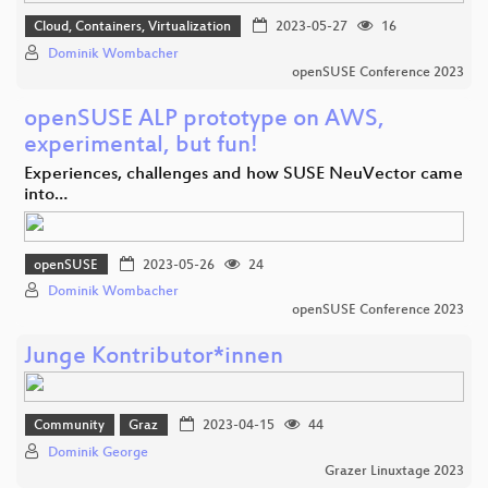
Cloud, Containers, Virtualization
2023-05-27
16
Dominik Wombacher
openSUSE Conference 2023
openSUSE ALP prototype on AWS,
experimental, but fun!
Experiences, challenges and how SUSE NeuVector came
into…
openSUSE
2023-05-26
24
Dominik Wombacher
openSUSE Conference 2023
Junge Kontributor*innen
Community
Graz
2023-04-15
44
Dominik George
Grazer Linuxtage 2023