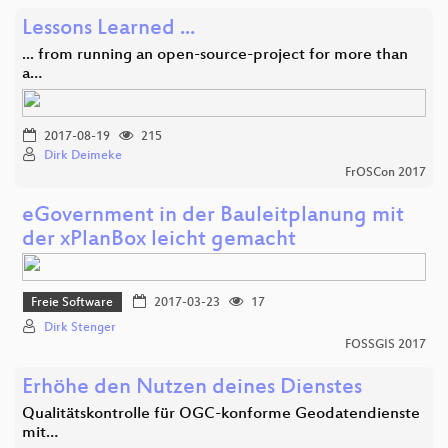
Lessons Learned ...
... from running an open-source-project for more than
a…
2017-08-19
215
Dirk Deimeke
FrOSCon 2017
eGovernment in der Bauleitplanung mit
der xPlanBox leicht gemacht
Freie Software
2017-03-23
17
Dirk Stenger
FOSSGIS 2017
Erhöhe den Nutzen deines Dienstes
Qualitätskontrolle für OGC-konforme Geodatendienste
mit…