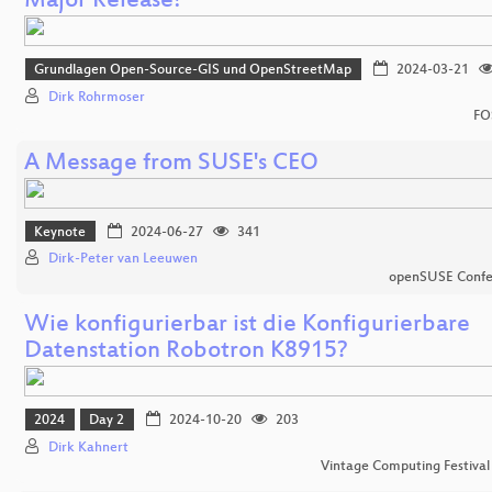
Major Release!
Grundlagen Open-Source-GIS und OpenStreetMap
2024-03-21
Dirk Rohrmoser
FO
A Message from SUSE's CEO
Keynote
2024-06-27
341
Dirk-Peter van Leeuwen
openSUSE Confe
Wie konfigurierbar ist die Konfigurierbare
Datenstation Robotron K8915?
2024
Day 2
2024-10-20
203
Dirk Kahnert
Vintage Computing Festival