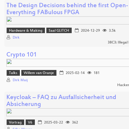
The Design Decisions behind the first Open-
Everything FABulous FPGA
Hardware & Making
Saal GLITCH
2024-12-29
3.5k
Dirk
38C3: Illegal
Crypto 101
Talks
Willem van Oranje
2025-02-14
181
Dirk Maij
Hacker
Keycloak – FAQ zu Ausfallsicherheit und
Absicherung
Vortrag
V6
2025-03-22
362