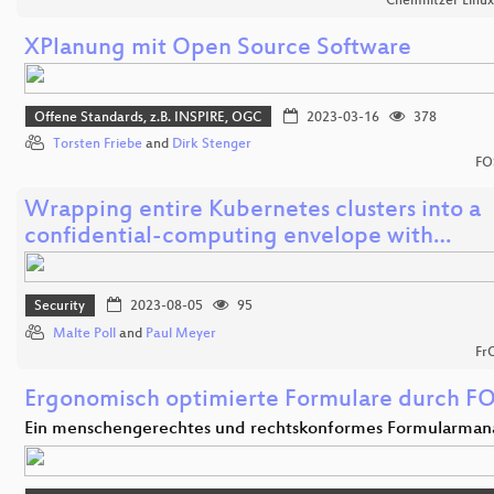
Chemnitzer Linu
XPlanung mit Open Source Software
Offene Standards, z.B. INSPIRE, OGC
2023-03-16
378
Torsten Friebe
and
Dirk Stenger
FO
Wrapping entire Kubernetes clusters into a
confidential-computing envelope with…
Security
2023-08-05
95
Malte Poll
and
Paul Meyer
Fr
Ergonomisch optimierte Formulare durch F
Ein menschengerechtes und rechtskonformes Formularma