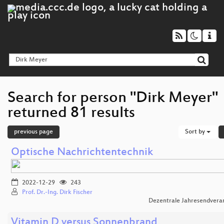
Search for person "Dirk Meyer"
returned 81 results
previous page
Sort by
Optische Nachrichtentechnik
2022-12-29
243
Prof. Dr.-Ing. Dirk Fischer
Dezentrale Jahresendvera
Vitamin D versus Sonnenbrand