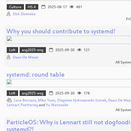
Culture
HS 4
2025-08-17
481
Dirk Deimeke
Fr
Why you should contribute to systemd!
Loft
asg2025-eng
2025-09-30
121
Daan De Meyer
All Syste
systemd: round table
Loft
asg2025-eng
2025-09-30
178
Luca Boccassi
,
Mike Yuan
,
Zbigniew Jędrzejewski-Szmek
,
Daan De Mey
Lennart Poettering
and
Yu Watanabe
All Syste
ParticleOS: Why is Lennart still not dogfood
systemd?!