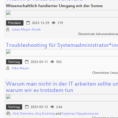
Wissenschaftlich fundierter Umgang mit der Sonne
Potsdam
2022-12-29
119
Julian Meyer-Arnek
Dezentrale Jahresendvera
Troubleshooting für Systemadministrator*in
Vortrag
2023-03-11
502
Silke Meyer
Chemnitzer Linu
Warum man nicht in der IT arbeiten sollte u
warum wir es trotzdem tun
Vortrag
2023-03-12
2.6k
Dirk Deimeke
,
Jörg Kastning
and
Sujeevan Vijayakumaran