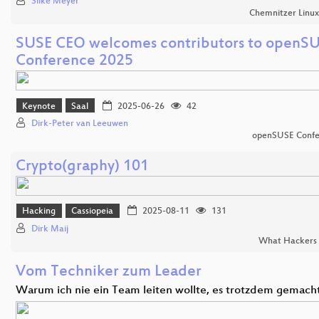
Silke Meyer
Chemnitzer Linu
SUSE CEO welcomes contributors to openS
Conference 2025
Keynote
Saal
2025-06-26
42
Dirk-Peter van Leeuwen
openSUSE Confe
Crypto(graphy) 101
Hacking
Cassiopeia
2025-08-11
131
Dirk Maij
What Hackers 
Vom Techniker zum Leader
Warum ich nie ein Team leiten wollte, es trotzdem gemach