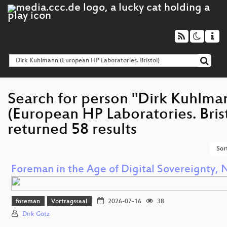
Search for person "Dirk Kuhlma
(European HP Laboratories. Brist
returned 58 results
Sor
Foreman in the Age of Digital Sovereignty, 
foreman
Vortragssaal
2026-07-16
38
Dirk Götz