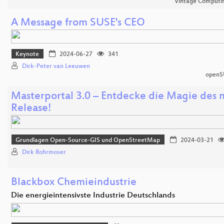
Vintage Computing
A Message from SUSE's CEO
Keynote
2024-06-27
341
Dirk-Peter van Leeuwen
openS
Masterportal 3.0 – Entdecke die Magie des
Release!
Grundlagen Open-Source-GIS und OpenStreetMap
2024-03-21
Dirk Rohrmoser
Blackbox Chemieindustrie
Die energieintensivste Industrie Deutschlands