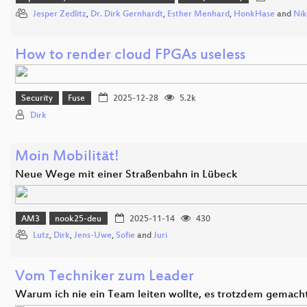
Jesper Zedlitz
,
Dr. Dirk Gernhardt
,
Esther Menhard
,
HonkHase
and
Nik
How to render cloud FPGAs useless
Security
Fuse
2025-12-28
5.2k
Dirk
Moin Mobilität!
Neue Wege mit einer Straßenbahn in Lübeck
AM3
nook25-deu
2025-11-14
430
Lutz
,
Dirk
,
Jens-Uwe
,
Sofie
and
Juri
Vom Techniker zum Leader
Warum ich nie ein Team leiten wollte, es trotzdem gemach