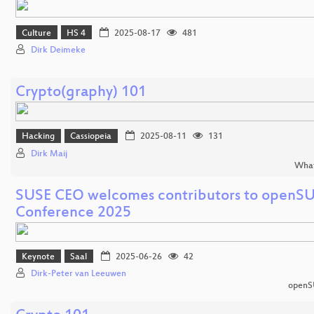
Culture
HS 4
2025-08-17
481
Dirk Deimeke
Crypto(graphy) 101
Hacking
Cassiopeia
2025-08-11
131
Dirk Maij
What
SUSE CEO welcomes contributors to openS
Conference 2025
Keynote
Saal
2025-06-26
42
Dirk-Peter van Leeuwen
openS