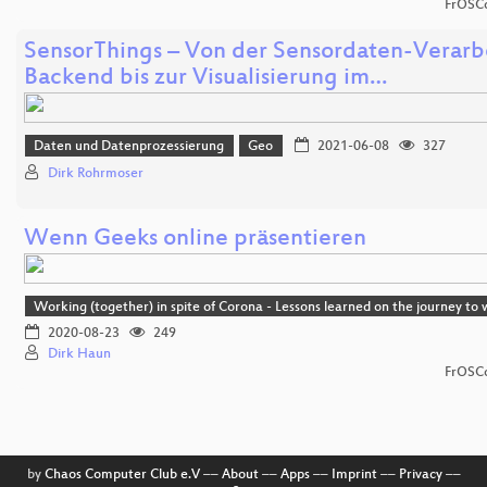
FrOSCo
SensorThings – Von der Sensordaten-Verarb
Backend bis zur Visualisierung im…
Daten und Datenprozessierung
Geo
2021-06-08
327
Dirk Rohrmoser
Wenn Geeks online präsentieren
Working (together) in spite of Corona - Lessons learned on the journey t
2020-08-23
249
Dirk Haun
FrOSCo
by
Chaos Computer Club e.V
––
About
––
Apps
––
Imprint
––
Privacy
––