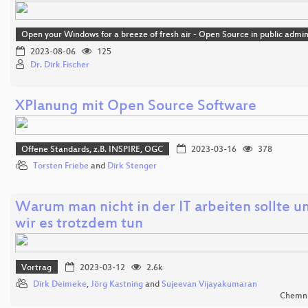
Open your Windows for a breeze of fresh air - Open Source in public admin
2023-08-06
125
Dr. Dirk Fischer
XPlanung mit Open Source Software
Offene Standards, z.B. INSPIRE, OGC
2023-03-16
378
Torsten Friebe
and
Dirk Stenger
Warum man nicht in der IT arbeiten sollte 
wir es trotzdem tun
Vortrag
2023-03-12
2.6k
Dirk Deimeke
,
Jörg Kastning
and
Sujeevan Vijayakumaran
Chemni