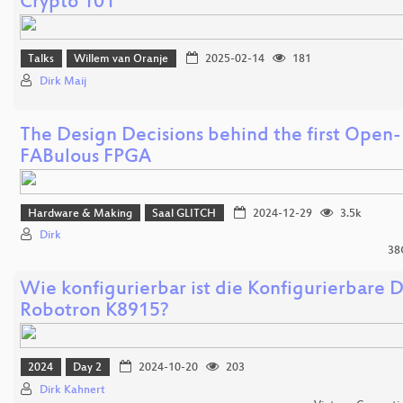
Crypto 101
Talks
Willem van Oranje
2025-02-14
181
Dirk Maij
The Design Decisions behind the first Open
FABulous FPGA
Hardware & Making
Saal GLITCH
2024-12-29
3.5k
Dirk
38C
Wie konfigurierbar ist die Konfigurierbare 
Robotron K8915?
2024
Day 2
2024-10-20
203
Dirk Kahnert