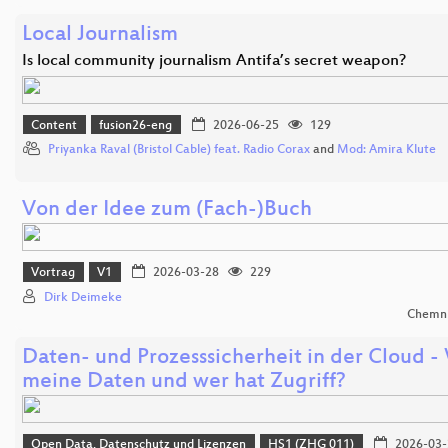
Local Journalism
Is local community journalism Antifa’s secret weapon?
Content
fusion26-eng
2026-06-25
129
Priyanka Raval (Bristol Cable) feat. Radio Corax
and
Mod: Amira Klute
Von der Idee zum (Fach-)Buch
Vortrag
V1
2026-03-28
229
Dirk Deimeke
Chemni
Daten- und Prozesssicherheit in der Cloud -
meine Daten und wer hat Zugriff?
Open Data, Datenschutz und Lizenzen
HS1 (ZHG 011)
2026-03-