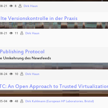
08-21
8
Dirk Haun
lte Versionskontrolle in der Praxis
08-21
11
Dirk Haun
Publishing Protocol
ie Umkehrung des Newsfeeds
08-24
10
Dirk Haun
C: An Open Approach to Trusted Virtualizatio
05-04
48
Dirk Kuhlmann (European HP Laboratories. Bristol)