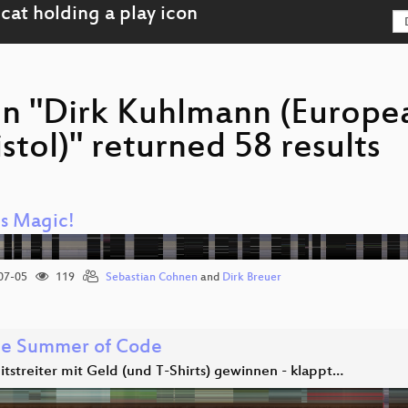
on "Dirk Kuhlmann (Europ
istol)" returned 58 results
is Magic!
07-05
119
Sebastian Cohnen
and
Dirk Breuer
e Summer of Code
tstreiter mit Geld (und T-Shirts) gewinnen - klappt…