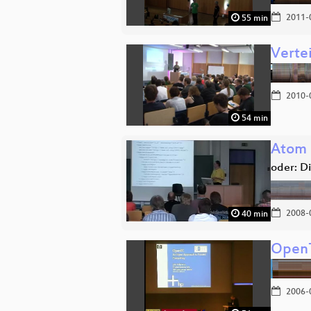
2011-
55 min
Vertei
2010-
54 min
Atom 
oder: D
2008-
40 min
OpenT
2006-