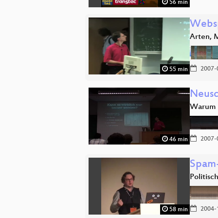
56 min
Webs
Arten, 
2007-
55 min
Neusc
Warum m
2007-
46 min
Spam-
Politis
2004-
58 min