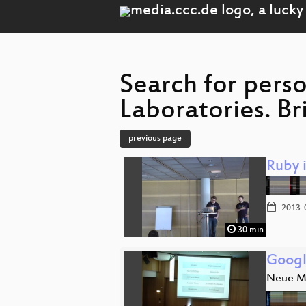
Search for pers
Laboratories. Br
previous page
Ruby 
2013-
30 min
Googl
Neue Mi