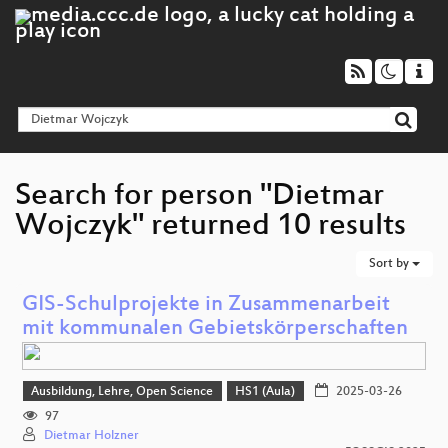
Search for person "Dietmar
Wojczyk" returned 10 results
Sort by
GIS-Schulprojekte in Zusammenarbeit
mit kommunalen Gebietskörperschaften
Ausbildung, Lehre, Open Science
HS1 (Aula)
2025-03-26
97
Dietmar Holzner