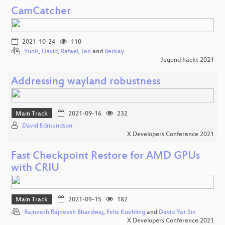
CamCatcher
2021-10-24
110
Yunis
,
David
,
Rafael
,
Jan
and
Berkay
Jugend hackt 2021
Addressing wayland robustness
Main Track
2021-09-16
232
David Edmundson
X Developers Conference 2021
Fast Checkpoint Restore for AMD GPUs
with CRIU
Main Track
2021-09-15
182
Rajneesh Rajneesh Bhardwaj
,
Felix Kuehling
and
David Yat Sin
X Developers Conference 2021