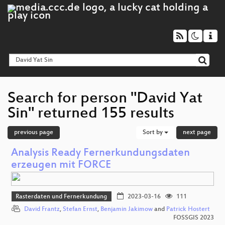
Search for person "David Yat
Sin" returned 155 results
previous page
Sort by
next page
Analysis Ready Fernerkundungsdaten
erzeugen mit FORCE
Rasterdaten und Fernerkundung
2023-03-16
111
David Frantz
,
Stefan Ernst
,
Benjamin Jakimow
and
Patrick Hostert
FOSSGIS 2023