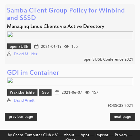
Samba Client Group Policy for Winbind
and SSSD
Managing Linux Clients via Active Directory
openSUSE
2021-06-19
155
David Mulder
openSUSE Conference 2021
GDI im Container
Praxisberichte
Geo
2021-06-07
157
David Arndt
FOSSGIS 2021
previous page
next page
by
Chaos Computer Club e.V
––
About
––
Apps
––
Imprint
––
Privacy
––