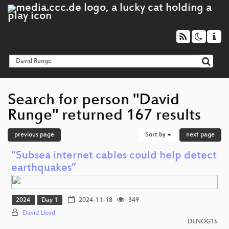
Search for person "David
Runge" returned 167 results
previous page
Sort by
next page
“Subsea internet cables could help detect
earthquakes”
2024
Day 1
2024-11-18
349
David Lloyd
DENOG16