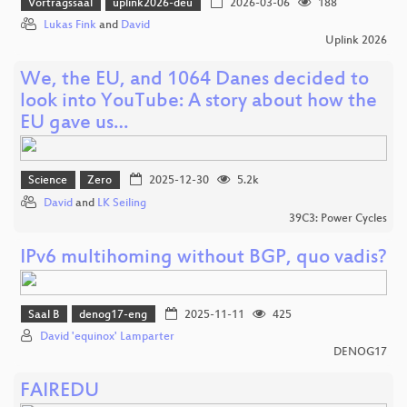
Vortragssaal
uplink2026-deu
2026-03-06
188
Lukas Fink
and
David
Uplink 2026
We, the EU, and 1064 Danes decided to
look into YouTube: A story about how the
EU gave us…
Science
Zero
2025-12-30
5.2k
David
and
LK Seiling
39C3: Power Cycles
IPv6 multihoming without BGP, quo vadis?
Saal B
denog17-eng
2025-11-11
425
David 'equinox' Lamparter
DENOG17
FAIREDU