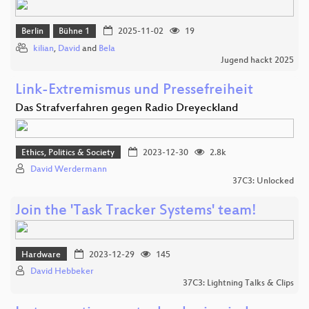
Berlin
Bühne 1
2025-11-02
19
kilian
,
David
and
Bela
Jugend hackt 2025
Link-Extremismus und Pressefreiheit
Das Strafverfahren gegen Radio Dreyeckland
Ethics, Politics & Society
2023-12-30
2.8k
David Werdermann
37C3: Unlocked
Join the 'Task Tracker Systems' team!
Hardware
2023-12-29
145
David Hebbeker
37C3: Lightning Talks & Clips