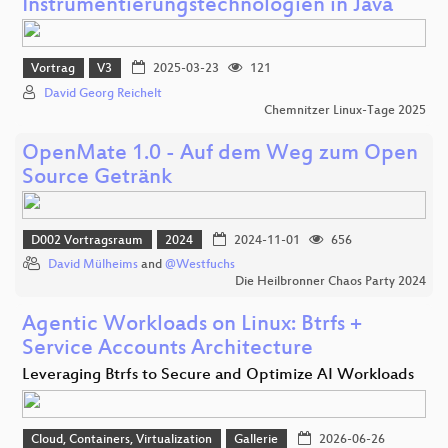
Instrumentierungstechnologien in Java
Vortrag
V3
2025-03-23
121
David Georg Reichelt
Chemnitzer Linux-Tage 2025
OpenMate 1.0 - Auf dem Weg zum Open
Source Getränk
D002 Vortragsraum
2024
2024-11-01
656
David Mülheims
and
@Westfuchs
Die Heilbronner Chaos Party 2024
Agentic Workloads on Linux: Btrfs +
Service Accounts Architecture
Leveraging Btrfs to Secure and Optimize AI Workloads
Cloud, Containers, Virtualization
Gallerie
2026-06-26