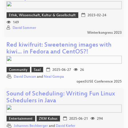
Ethik, Wissenschaft, Kultur & Gesellschaft
2023-02-24
149
David Sommer
Winterkongress 2023
Red kiwifruit: Sweetening images with
kiwi... in Fedora and CentOS?!
Community
Saal
2025-06-27
26
David Duncan
and
Neal Gompa
openSUSE Conference 2025
Sound of Scheduling: Writing Fun Linux
Schedulers in Java
Entertainment
ZKM Kubus
2025-06-21
294
Johannes Bechberger
and
David Kiefer