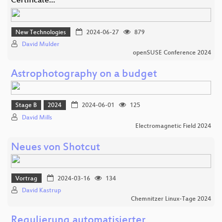
Certificate…
New Technologies
2024-06-27
879
David Mulder
openSUSE Conference 2024
Astrophotography on a budget
Stage B
2024
2024-06-01
125
David Mills
Electromagnetic Field 2024
Neues von Shotcut
Vortrag
2024-03-16
134
David Kastrup
Chemnitzer Linux-Tage 2024
Regulierung automatisierter