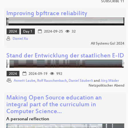
SUBSCRIBE 11
Improving bpftrace reliability
2024
Day 1
2024-09-25
32
Daniel Xu
All Systems Go! 2024
Stand der Entwicklung der staatlichen E-ID
2024
2024-09-19
992
Annett Laube
,
Rolf Rauschenbach
,
Daniel Säuberli
and
Jörg Mäder
Netzpolitischer Abend
Making Open Source education an
integral part of the curriculum in
Computer Science…
A personal reflection