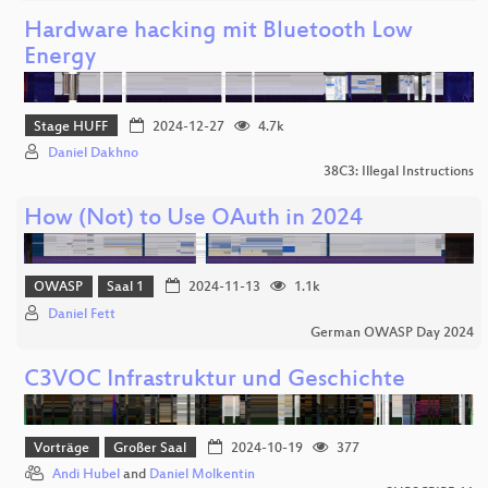
Hardware hacking mit Bluetooth Low
Energy
Stage HUFF
2024-12-27
4.7k
Daniel Dakhno
38C3: Illegal Instructions
How (Not) to Use OAuth in 2024
OWASP
Saal 1
2024-11-13
1.1k
Daniel Fett
German OWASP Day 2024
C3VOC Infrastruktur und Geschichte
Vorträge
Großer Saal
2024-10-19
377
Andi Hubel
and
Daniel Molkentin