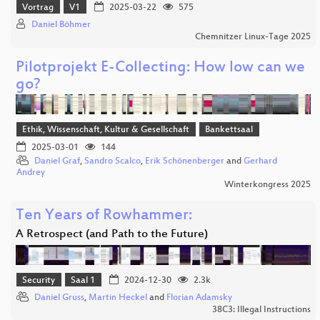
Vortrag
V1
2025-03-22
575
Daniel Böhmer
Chemnitzer Linux-Tage 2025
Pilotprojekt E-Collecting: How low can we
go?
Ethik, Wissenschaft, Kultur & Gesellschaft
Bankettsaal
2025-03-01
144
Daniel Graf
,
Sandro Scalco
,
Erik Schönenberger
and
Gerhard
Andrey
Winterkongress 2025
Ten Years of Rowhammer:
A Retrospect (and Path to the Future)
Security
Saal 1
2024-12-30
2.3k
Daniel Gruss
,
Martin Heckel
and
Florian Adamsky
38C3: Illegal Instructions