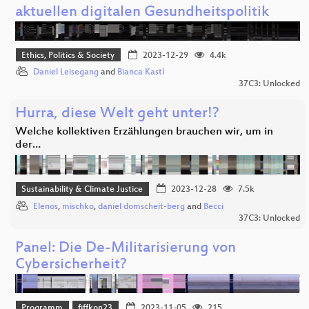
aktuellen digitalen Gesundheitspolitik
Ethics, Politics & Society
2023-12-29
4.4k
Daniel Leisegang
and
Bianca Kastl
37C3: Unlocked
Hurra, diese Welt geht unter!?
Welche kollektiven Erzählungen brauchen wir, um in
der…
Sustainability & Climate Justice
2023-12-28
7.5k
Elenos
,
mischko
,
daniel domscheit-berg
and
Becci
37C3: Unlocked
Panel: Die De-Militarisierung von
Cybersicherheit?
Programm
fiffkon23
2023-11-05
215