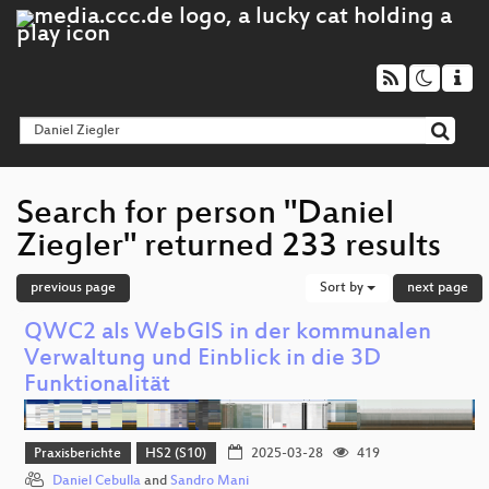
Search for person "Daniel
Ziegler" returned 233 results
previous page
Sort by
next page
QWC2 als WebGIS in der kommunalen
Verwaltung und Einblick in die 3D
Funktionalität
Praxisberichte
HS2 (S10)
2025-03-28
419
Daniel Cebulla
and
Sandro Mani