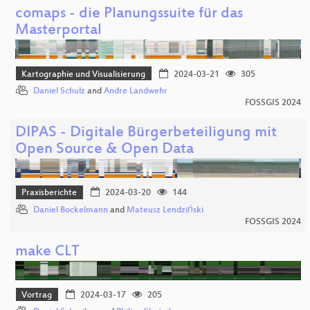
comaps - die Planungssuite für das
Masterportal
Kartographie und Visualisierung
2024-03-21
305
Daniel Schulz
and
Andre Landwehr
FOSSGIS 2024
DIPAS - Digitale Bürgerbeteiligung mit
Open Source & Open Data
Praxisberichte
2024-03-20
144
Daniel Bockelmann
and
Mateusz Lendziński
FOSSGIS 2024
make CLT
Vortrag
2024-03-17
205