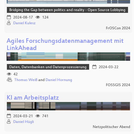
Bridging the Gap between politics and reality - Open Source Lobbying
2024-08-17
124
Daniel Kulesz
FrOSCon 2024
Agiles Forschungsdatenmanagement mit
LinkAhead
Daten, Datenbanken und Datenprozessierung
2024-03-22
42
Thomas Weiß
and
Daniel Hornung
FOSSGIS 2024
KI am Arbeitsplatz
2024-03-21
741
Daniel Hügli
Netzpolitischer Abend