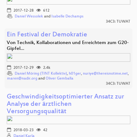
2017-12-28
612
Daniel Wessolek
and
Isabelle Dechamps
34C3: TUWAT
Ein Festival der Demokratie
Von Technik, Kollaborationen und Erreichtem zum G20-
Gipfel…
2017-12-29
2.4k
Daniel Möring (TINT Kollektiv)
,
h01ger
,
nuriye@thereisnotime.net
,
maren@nadir.org
and
Oliver Gemballa
34C3: TUWAT
Geschwindigkeitsoptimierter Ansatz zur
Analyse der ärztlichen
Versorgungsqualität
2018-03-23
42
Daniel Karla