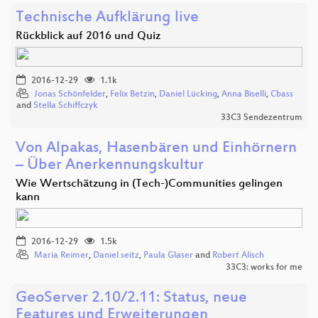
Technische Aufklärung live
Rückblick auf 2016 und Quiz
2016-12-29
1.1k
Jonas Schönfelder
,
Felix Betzin
,
Daniel Lücking
,
Anna Biselli
,
Cbass
and
Stella Schiffczyk
33C3 Sendezentrum
Von Alpakas, Hasenbären und Einhörnern
– Über Anerkennungskultur
Wie Wertschätzung in (Tech-)Communities gelingen
kann
2016-12-29
1.5k
Maria Reimer
,
Daniel seitz
,
Paula Glaser
and
Robert Alisch
33C3: works for me
GeoServer 2.10/2.11: Status, neue
Features und Erweiterungen