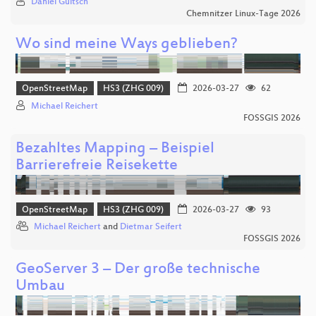
Daniel Gultsch
Chemnitzer Linux-Tage 2026
Wo sind meine Ways geblieben?
OpenStreetMap
HS3 (ZHG 009)
2026-03-27
62
Michael Reichert
FOSSGIS 2026
Bezahltes Mapping – Beispiel
Barrierefreie Reisekette
OpenStreetMap
HS3 (ZHG 009)
2026-03-27
93
Michael Reichert
and
Dietmar Seifert
FOSSGIS 2026
GeoServer 3 – Der große technische
Umbau