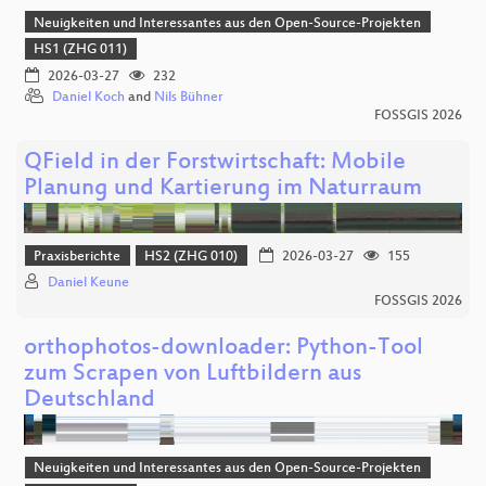
Neuigkeiten und Interessantes aus den Open-Source-Projekten
HS1 (ZHG 011)
2026-03-27
232
Daniel Koch
and
Nils Bühner
FOSSGIS 2026
QField in der Forstwirtschaft: Mobile
Planung und Kartierung im Naturraum
Praxisberichte
HS2 (ZHG 010)
2026-03-27
155
Daniel Keune
FOSSGIS 2026
orthophotos-downloader: Python-Tool
zum Scrapen von Luftbildern aus
Deutschland
Neuigkeiten und Interessantes aus den Open-Source-Projekten