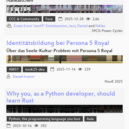
Nähkästchen
CCC & Community
Fuse
2025-12-28
2.6k
Erwin Ernst "eest9" Steinhammer
,
lasii
,
Daniel
and
Niklas
39C3: Power Cycles
Identitätsbildung bei Persona 5 Royal
Über das Seele-Kultur-Problem mit Persona 5 Royal
AMS1
nook25-deu
2025-11-14
239
Daniel Ivanov
NooK 2025
Why you, as a Python developer, should
learn Rust
Python, the programming language you love
Aula
2025-10-16
392