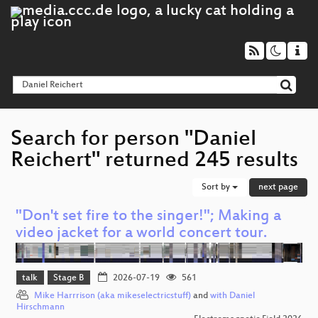
Search for person "Daniel
Reichert" returned 245 results
Sort by
next page
"Don't set fire to the singer!"; Making a
video jacket for a world concert tour.
talk
Stage B
2026-07-19
561
Mike Harrrison (aka mikeselectricstuff)
and
with Daniel
Hirschmann