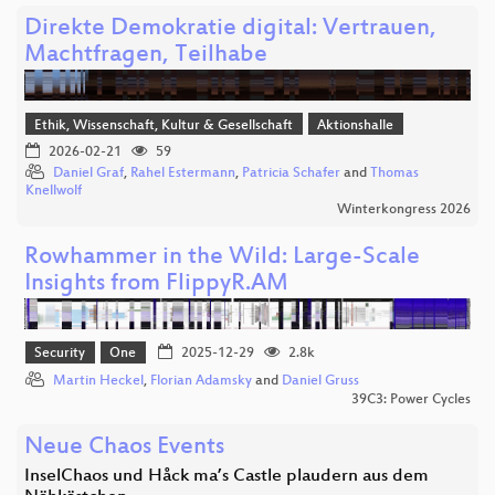
Direkte Demokratie digital: Vertrauen,
Machtfragen, Teilhabe
Ethik, Wissenschaft, Kultur & Gesellschaft
Aktionshalle
2026-02-21
59
Daniel Graf
,
Rahel Estermann
,
Patricia Schafer
and
Thomas
Knellwolf
Winterkongress 2026
Rowhammer in the Wild: Large-Scale
Insights from FlippyR.AM
Security
One
2025-12-29
2.8k
Martin Heckel
,
Florian Adamsky
and
Daniel Gruss
39C3: Power Cycles
Neue Chaos Events
InselChaos und Håck ma’s Castle plaudern aus dem