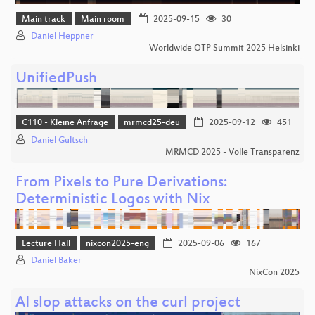
Main track
Main room
2025-09-15
30
Daniel Heppner
Worldwide OTP Summit 2025 Helsinki
UnifiedPush
C110 - Kleine Anfrage
mrmcd25-deu
2025-09-12
451
Daniel Gultsch
MRMCD 2025 - Volle Transparenz
From Pixels to Pure Derivations:
Deterministic Logos with Nix
Lecture Hall
nixcon2025-eng
2025-09-06
167
Daniel Baker
NixCon 2025
AI slop attacks on the curl project