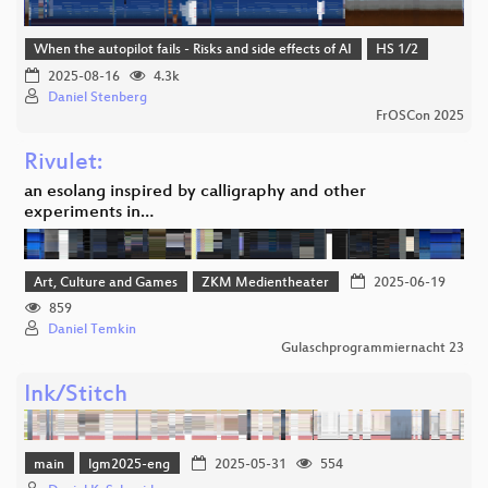
When the autopilot fails - Risks and side effects of AI
HS 1/2
2025-08-16
4.3k
Daniel Stenberg
FrOSCon 2025
Rivulet:
an esolang inspired by calligraphy and other
experiments in…
Art, Culture and Games
ZKM Medientheater
2025-06-19
859
Daniel Temkin
Gulaschprogrammiernacht 23
Ink/Stitch
main
lgm2025-eng
2025-05-31
554