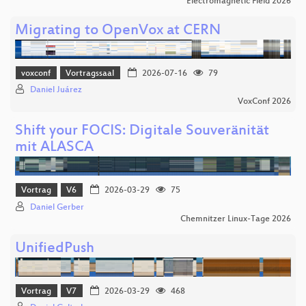
Electromagnetic Field 2026
Migrating to OpenVox at CERN
voxconf
Vortragssaal
2026-07-16
79
Daniel Juárez
VoxConf 2026
Shift your FOCIS: Digitale Souveränität
mit ALASCA
Vortrag
V6
2026-03-29
75
Daniel Gerber
Chemnitzer Linux-Tage 2026
UnifiedPush
Vortrag
V7
2026-03-29
468