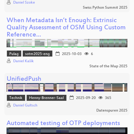
Daniel Szoke
Swiss Python Summit 2025
When Metadata Isn’t Enough: Extrinsic
Quality Assessment of OSM Using Custom
Reference…
Pulag
sotm2025-eng
2025-10-03
6
Daniel Kašík
State of the Map 2025
UnifiedPush
Technik
Henny-Brenner-Saal
2025-09-20
365
Daniel Gultsch
Datenspuren 2025
Automated testing of OTP deployments