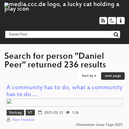
Search for person "Daniel
Peer" returned 236 results
Sort by
next page
A community has to do, what a community
has to do …
Vortrag
V7
2025-03-23
1.3k
Peer Heinlein
Chemnitzer Linux-Tage 2025