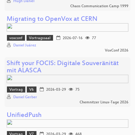
Hugh Daniel
Chaos Communication Camp 1999
Migrating to OpenVox at CERN
voxconf
Vortragssaal
2026-07-16
77
Daniel Juárez
VoxConf 2026
Shift your FOCIS: Digitale Souveränität
mit ALASCA
Vortrag
V6
2026-03-29
75
Daniel Gerber
Chemnitzer Linux-Tage 2026
UnifiedPush
Vortrag
V7
2026-03-29
468