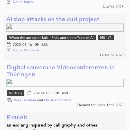
Daniel Baker
NixCon 2025
AI slop attacks on the curl project
When the autopilot fails - Risks and side effects of AI
HS 1/2
2025-08-16
4.3k
Daniel Stenberg
FrOSCon 2025
Digital souveräne Videokonferenzen in
Thüringen
Vortrag
2023-03-11
450
Peer Heinlein
and
Christian Stötzer
Chemnitzer Linux-Tage 2023
Rivulet:
an esolang inspired by calligraphy and other