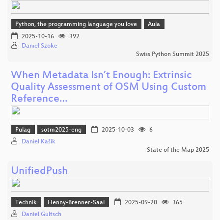
Python, the programming language you love
Aula
2025-10-16
392
Daniel Szoke
Swiss Python Summit 2025
When Metadata Isn’t Enough: Extrinsic
Quality Assessment of OSM Using Custom
Reference…
Pulag
sotm2025-eng
2025-10-03
6
Daniel Kašík
State of the Map 2025
UnifiedPush
Technik
Henny-Brenner-Saal
2025-09-20
365
Daniel Gultsch