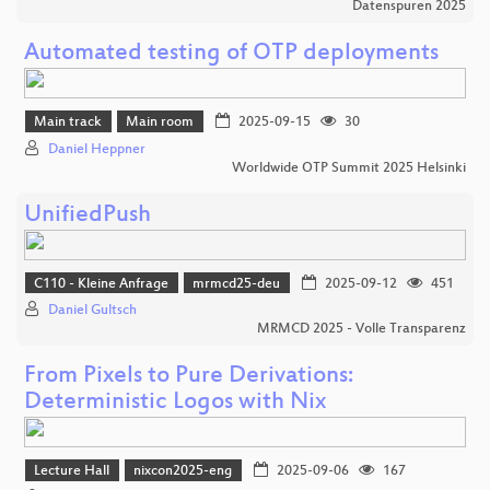
Datenspuren 2025
Automated testing of OTP deployments
Main track
Main room
2025-09-15
30
Daniel Heppner
Worldwide OTP Summit 2025 Helsinki
UnifiedPush
C110 - Kleine Anfrage
mrmcd25-deu
2025-09-12
451
Daniel Gultsch
MRMCD 2025 - Volle Transparenz
From Pixels to Pure Derivations:
Deterministic Logos with Nix
Lecture Hall
nixcon2025-eng
2025-09-06
167