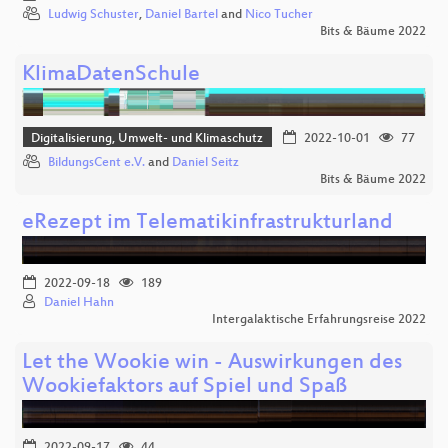
Ludwig Schuster
,
Daniel Bartel
and
Nico Tucher
Bits & Bäume 2022
KlimaDatenSchule
Digitalisierung, Umwelt- und Klimaschutz
2022-10-01
77
BildungsCent e.V.
and
Daniel Seitz
Bits & Bäume 2022
eRezept im Telematikinfrastrukturland
2022-09-18
189
Daniel Hahn
Intergalaktische Erfahrungsreise 2022
Let the Wookie win - Auswirkungen des
Wookiefaktors auf Spiel und Spaß