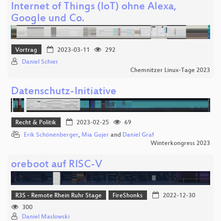
Internet of Things (IoT) ohne Alexa,
Google und Co.
Vortrag
2023-03-11
292
Daniel Schier
Chemnitzer Linux-Tage 2023
Datenschutz-Initiative
Recht & Politik
2023-02-25
69
Erik Schönenberger
,
Mia Gujer
and
Daniel Graf
Winterkongress 2023
oreboot auf RISC-V
R3S - Remote Rhein Ruhr Stage
FireShonks
2022-12-30
300
Daniel Maslowski