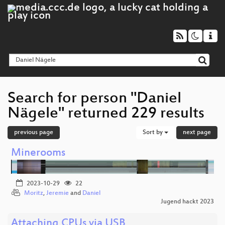
Search for person "Daniel
Nägele" returned 229 results
previous page
Sort by
next page
Minerooms
2023-10-29
22
Moritz
,
Jeremie
and
Daniel
Jugend hackt 2023
Attaching CPUs via USB