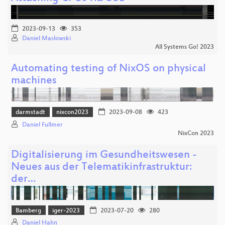
2023-09-13
353
Daniel Maslowski
All Systems Go! 2023
Automating testing of NixOS on physical
machines
darmstadt
nixcon2023
2023-09-08
423
Daniel Fullmer
NixCon 2023
Digitalisierung im Gesundheitswesen -
Neues aus der Telematikinfrastruktur:
der…
Bamberg
iger-2023
2023-07-20
280
Daniel Hahn