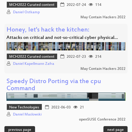
MCH2022 Curated content
2022-07-24
114
Daniel Ostkamp
May Contain Hackers 2022
Honey, let's hack the kitchen:
Attacks on critical and not-so-critical cyber physical…
MCH2022 Curated content
2022-07-23
214
Daniel Kapellmann Zafra
May Contain Hackers 2022
Speedy Distro Porting via the cpu
Command
New Technologies
2022-06-03
21
Daniel Maslowski
openSUSE Conference 2022
previous page
next page