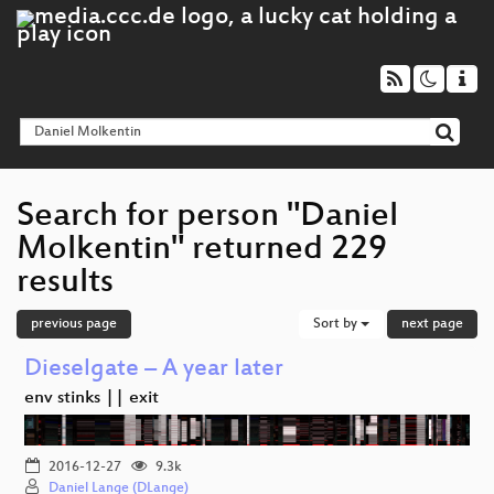
Search for person "Daniel
Molkentin" returned 229
results
previous page
Sort by
next page
Dieselgate – A year later
env stinks || exit
2016-12-27
9.3k
Daniel Lange (DLange)