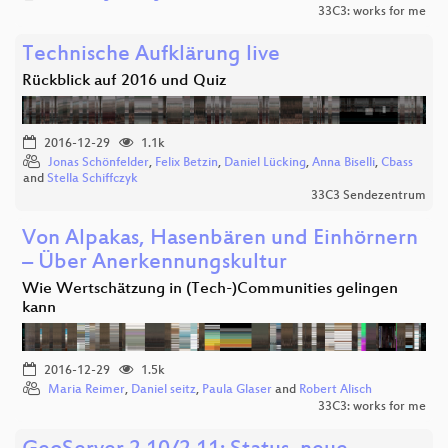
33C3: works for me
Technische Aufklärung live
Rückblick auf 2016 und Quiz
2016-12-29
1.1k
Jonas Schönfelder
,
Felix Betzin
,
Daniel Lücking
,
Anna Biselli
,
Cbass
and
Stella Schiffczyk
33C3 Sendezentrum
Von Alpakas, Hasenbären und Einhörnern
– Über Anerkennungskultur
Wie Wertschätzung in (Tech-)Communities gelingen
kann
2016-12-29
1.5k
Maria Reimer
,
Daniel seitz
,
Paula Glaser
and
Robert Alisch
33C3: works for me