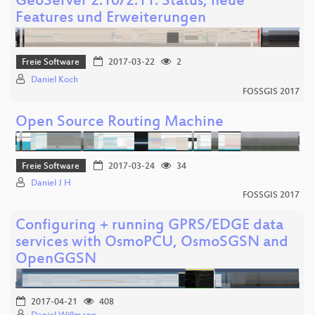
GeoServer 2.10/2.11: Status, neue
Features und Erweiterungen
Freie Software
2017-03-22
2
Daniel Koch
FOSSGIS 2017
Open Source Routing Machine
Freie Software
2017-03-24
34
Daniel J H
FOSSGIS 2017
Configuring + running GPRS/EDGE data
services with OsmoPCU, OsmoSGSN and
OpenGGSN
2017-04-21
408