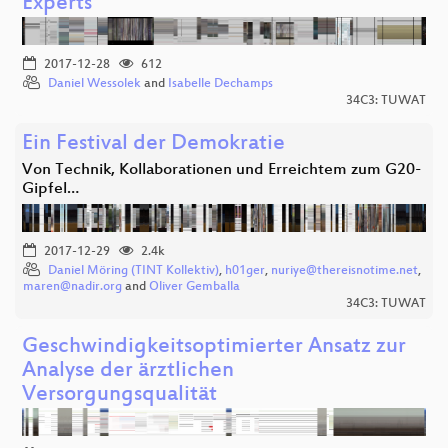
Experts
2017-12-28
612
Daniel Wessolek
and
Isabelle Dechamps
34C3: TUWAT
Ein Festival der Demokratie
Von Technik, Kollaborationen und Erreichtem zum G20-
Gipfel…
2017-12-29
2.4k
Daniel Möring (TINT Kollektiv)
,
h01ger
,
nuriye@thereisnotime.net
,
maren@nadir.org
and
Oliver Gemballa
34C3: TUWAT
Geschwindigkeitsoptimierter Ansatz zur
Analyse der ärztlichen
Versorgungsqualität