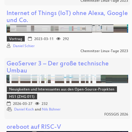
Chemnitzer Linux-Tage 2023
Internet of Things (IoT) ohne Alexa, Google
und Co.
Vortrag
2023-03-11
292
Daniel Schier
Chemnitzer Linux-Tage 2023
GeoServer 3 – Der große technische
Umbau
Neuigkeiten und Interessantes aus den Open-Source-Projekten
HS1 (ZHG 011)
2026-03-27
232
Daniel Koch
and
Nils Bühner
FOSSGIS 2026
oreboot auf RISC-V