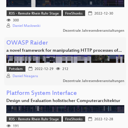
R3S - Remote Rhein Ruhr Stage
FireShonks
2022-12-30
300
Daniel Maslowski
Dezentrale Jahresendveranstaltungen
OWASP Raider
a novel framework for manipulating HTTP processes of…
Potsdam
2022-12-29
212
Daniel Neagaru
Dezentrale Jahresendveranstaltungen
Platform System Interface
Design und Evaluation holistischer Computerarchitektur
R3S - Remote Rhein Ruhr Stage
FireShonks
2022-12-28
191