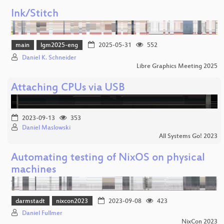
Ink/Stitch
main
lgm2025-eng
2025-05-31
552
Daniel K. Schneider
Libre Graphics Meeting 2025
Attaching CPUs via USB
2023-09-13
353
Daniel Maslowski
All Systems Go! 2023
Automating testing of NixOS on physical
machines
darmstadt
nixcon2023
2023-09-08
423
Daniel Fullmer
NixCon 2023