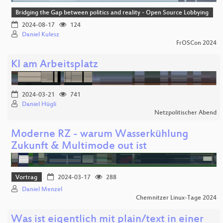
Bridging the Gap between politics and reality - Open Source Lobbying
2024-08-17
124
Daniel Kulesz
FrOSCon 2024
KI am Arbeitsplatz
2024-03-21
741
Daniel Hügli
Netzpolitischer Abend
Moderne RZ - warum Wasserkühlung
Zukunft & Multimode out ist
Vortrag
2024-03-17
288
Daniel Menzel
Chemnitzer Linux-Tage 2024
Was ist eigentlich mit plain/text in einer