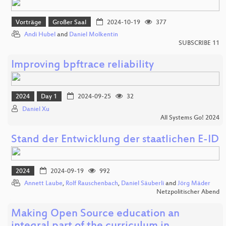
Vorträge
Großer Saal
2024-10-19
377
Andi Hubel
and
Daniel Molkentin
SUBSCRIBE 11
Improving bpftrace reliability
2024
Day 1
2024-09-25
32
Daniel Xu
All Systems Go! 2024
Stand der Entwicklung der staatlichen E-ID
2024
2024-09-19
992
Annett Laube
,
Rolf Rauschenbach
,
Daniel Säuberli
and
Jörg Mäder
Netzpolitischer Abend
Making Open Source education an