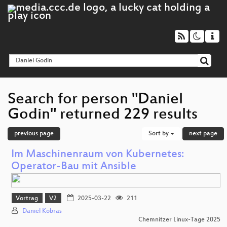
Search for person "Daniel
Godin" returned 229 results
previous page
Sort by
next page
Im Maschinenraum von Kubernetes:
Operator-Bau mit Ansible
Vortrag
V2
2025-03-22
211
Daniel Kobras
Chemnitzer Linux-Tage 2025