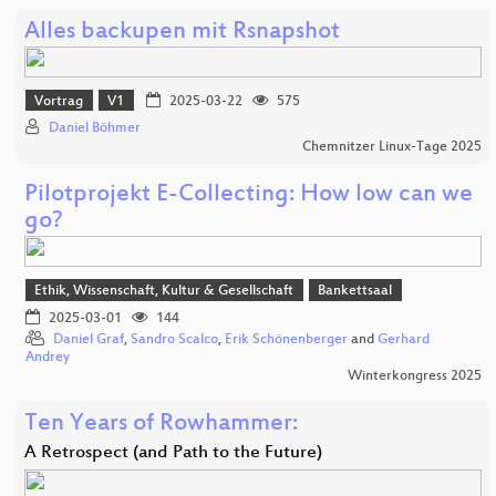
Alles backupen mit Rsnapshot
Vortrag
V1
2025-03-22
575
Daniel Böhmer
Chemnitzer Linux-Tage 2025
Pilotprojekt E-Collecting: How low can we
go?
Ethik, Wissenschaft, Kultur & Gesellschaft
Bankettsaal
2025-03-01
144
Daniel Graf
,
Sandro Scalco
,
Erik Schönenberger
and
Gerhard
Andrey
Winterkongress 2025
Ten Years of Rowhammer:
A Retrospect (and Path to the Future)