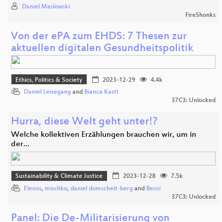
Daniel Maslowski
FireShonks
Von der ePA zum EHDS: 7 Thesen zur
aktuellen digitalen Gesundheitspolitik
Ethics, Politics & Society
2023-12-29
4.4k
Daniel Leisegang
and
Bianca Kastl
37C3: Unlocked
Hurra, diese Welt geht unter!?
Welche kollektiven Erzählungen brauchen wir, um in
der…
Sustainability & Climate Justice
2023-12-28
7.5k
Elenos
,
mischko
,
daniel domscheit-berg
and
Becci
37C3: Unlocked
Panel: Die De-Militarisierung von