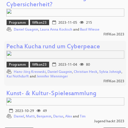
Cybersicherheit?
Programm
fiffkon23
2023-11-05
215
Daniel Guagnin
,
Laura Anna Kocksch
and
Basil Wiesse
FIfFKon 2023
Pecha Kucha rund um Cyberpeace
Programm
fiffkon23
2023-11-04
80
Hans-Jörg Kreowski
,
Daniel Guagnin
,
Christian Heck
,
Sylvia Johnigk
,
Kai Nothdurft
and
Jennifer Menninger
FIfFKon 2023
Kunst- & Kultur-Spielesammlung
2023-10-29
49
Daniel
,
Matti
,
Benjamin
,
Darius
,
Alex
and
Tim
Jugend hackt 2023