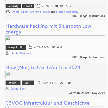
Security
Saal 1
2024-12-30
2.3k
Daniel Gruss
,
Martin Heckel
and
Florian Adamsky
38C3: Illegal Instructions
Hardware hacking mit Bluetooth Low
Energy
Stage HUFF
2024-12-27
4.7k
Daniel Dakhno
38C3: Illegal Instructions
How (Not) to Use OAuth in 2024
OWASP
Saal 1
2024-11-13
1.1k
Daniel Fett
German OWASP Day 2024
C3VOC Infrastruktur und Geschichte