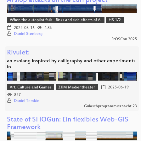
AI slop attacks on the curl project
When the autopilot fails - Risks and side effects of AI
HS 1/2
2025-08-16
4.3k
Daniel Stenberg
FrOSCon 2025
Rivulet:
an esolang inspired by calligraphy and other experiments
in…
Art, Culture and Games
ZKM Medientheater
2025-06-19
857
Daniel Temkin
Gulaschprogrammiernacht 23
State of SHOGun: Ein flexibles Web-GIS
Framework