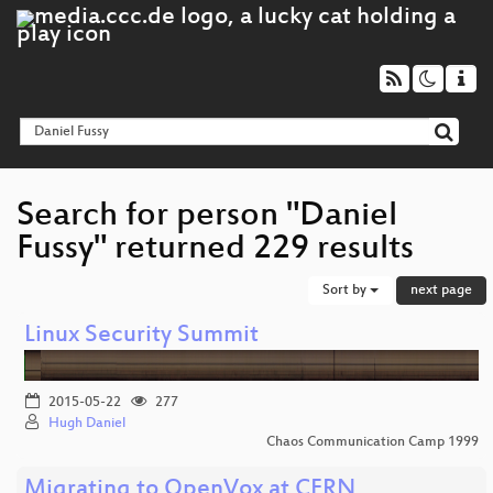
Search for person "Daniel
Fussy" returned 229 results
Sort by
next page
Linux Security Summit
2015-05-22
277
Hugh Daniel
Chaos Communication Camp 1999
Migrating to OpenVox at CERN