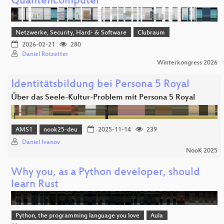
Quantencomputer
Netzwerke, Security, Hard- & Software
Clubraum
2026-02-21
280
Daniel Rotzetter
Winterkongress 2026
Identitätsbildung bei Persona 5 Royal
Über das Seele-Kultur-Problem mit Persona 5 Royal
AMS1
nook25-deu
2025-11-14
239
Daniel Ivanov
NooK 2025
Why you, as a Python developer, should
learn Rust
Python, the programming language you love
Aula