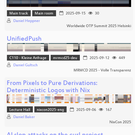
Main track
Main room
2025-09-15
30
Daniel Heppner
Worldwide OTP Summit 2025 Helsinki
UnifiedPush
C110 - Kleine Anfrage
mrmcd25-deu
2025-09-12
449
Daniel Gultsch
MRMCD 2025 - Volle Transparenz
From Pixels to Pure Derivations:
Deterministic Logos with Nix
Lecture Hall
nixcon2025-eng
2025-09-06
167
Daniel Baker
NixCon 2025