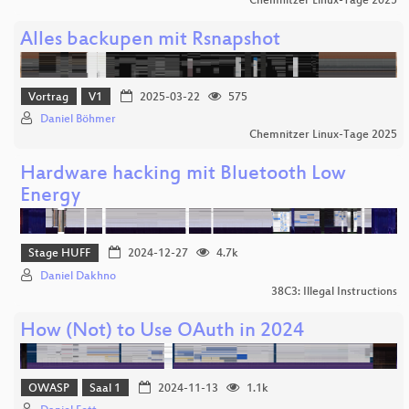
Chemnitzer Linux-Tage 2025
Alles backupen mit Rsnapshot
Vortrag
V1
2025-03-22
575
Daniel Böhmer
Chemnitzer Linux-Tage 2025
Hardware hacking mit Bluetooth Low
Energy
Stage HUFF
2024-12-27
4.7k
Daniel Dakhno
38C3: Illegal Instructions
How (Not) to Use OAuth in 2024
OWASP
Saal 1
2024-11-13
1.1k