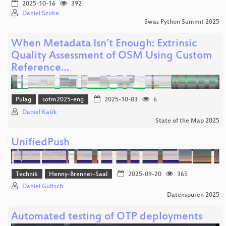
2025-10-16
392
Daniel Szoke
Swiss Python Summit 2025
When Metadata Isn’t Enough: Extrinsic
Quality Assessment of OSM Using Custom
Reference…
Pulag
sotm2025-eng
2025-10-03
6
Daniel Kašík
State of the Map 2025
UnifiedPush
Technik
Henny-Brenner-Saal
2025-09-20
365
Daniel Gultsch
Datenspuren 2025
Automated testing of OTP deployments