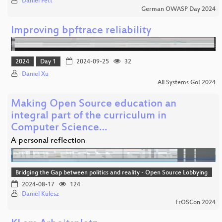
Daniel Fett
German OWASP Day 2024
Improving bpftrace reliability
2024
Day 1
2024-09-25
32
Daniel Xu
All Systems Go! 2024
Making Open Source education an
integral part of the curriculum in
Computer Science…
A personal reflection
Bridging the Gap between politics and reality - Open Source Lobbying
2024-08-17
124
Daniel Kulesz
FrOSCon 2024