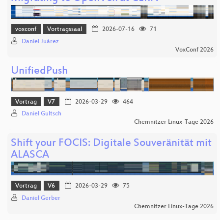
voxconf
Vortragssaal
2026-07-16
71
Daniel Juárez
VoxConf 2026
UnifiedPush
Vortrag
V7
2026-03-29
464
Daniel Gultsch
Chemnitzer Linux-Tage 2026
Shift your FOCIS: Digitale Souveränität mit
ALASCA
Vortrag
V6
2026-03-29
75
Daniel Gerber
Chemnitzer Linux-Tage 2026