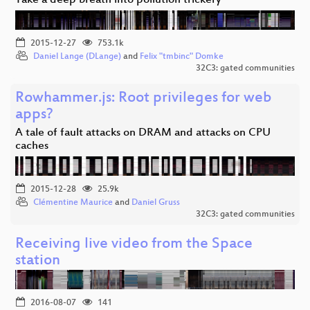
Take a deep breath into pollution trickery
2015-12-27
753.1k
Daniel Lange (DLange)
and
Felix "tmbinc" Domke
32C3: gated communities
Rowhammer.js: Root privileges for web
apps?
A tale of fault attacks on DRAM and attacks on CPU
caches
2015-12-28
25.9k
Clémentine Maurice
and
Daniel Gruss
32C3: gated communities
Receiving live video from the Space
station
2016-08-07
141