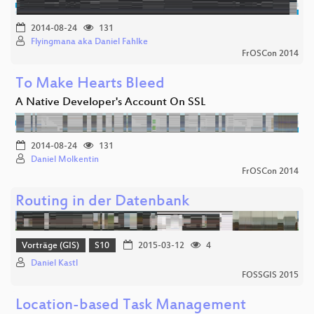
2014-08-24
131
Flyingmana aka Daniel Fahlke
FrOSCon 2014
To Make Hearts Bleed
A Native Developer's Account On SSL
2014-08-24
131
Daniel Molkentin
FrOSCon 2014
Routing in der Datenbank
Vorträge (GIS)
S10
2015-03-12
4
Daniel Kastl
FOSSGIS 2015
Location-based Task Management