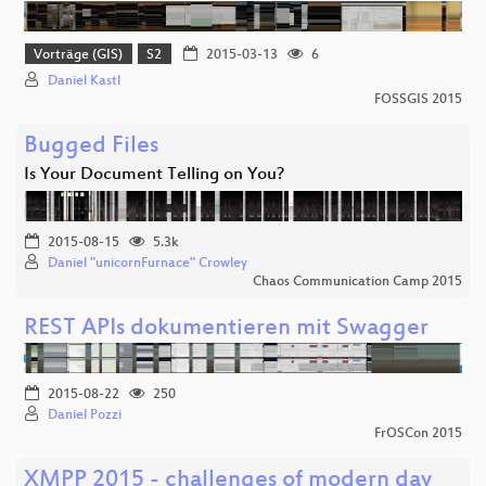
Vorträge (GIS)
S2
2015-03-13
6
Daniel Kastl
FOSSGIS 2015
Bugged Files
Is Your Document Telling on You?
2015-08-15
5.3k
Daniel "unicornFurnace" Crowley
Chaos Communication Camp 2015
REST APIs dokumentieren mit Swagger
2015-08-22
250
Daniel Pozzi
FrOSCon 2015
XMPP 2015 - challenges of modern day