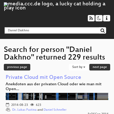
Search for person "Daniel
Dakhno" returned 229 results
previous page
Sort by
next page
Private Cloud mit Open Source
Anekdoten aus der privaten Cloud oder wie man mit
Open…
2014-08-23
623
Dr. Lukas Pustina
and
Daniel Schneller