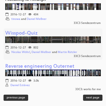
2016-12-27
404
tinowa
and
Daniel Meßner
33C3 Sendezentrum
Wisspod-Quiz
2016-12-27
802
Nicolas Wöhrl
,
Daniel Meßner
and
Martin Rützler
33C3 Sendezentrum
Reverse engineering Outernet
2016-12-27
3.0k
Daniel Estévez
33C3: works for me
previous page
next page