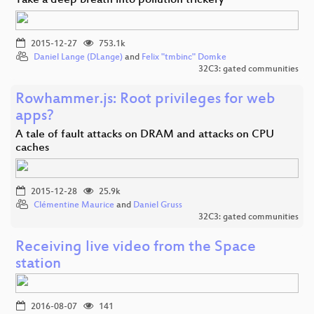
Take a deep breath into pollution trickery
2015-12-27
753.1k
Daniel Lange (DLange)
and
Felix "tmbinc" Domke
32C3: gated communities
Rowhammer.js: Root privileges for web
apps?
A tale of fault attacks on DRAM and attacks on CPU
caches
2015-12-28
25.9k
Clémentine Maurice
and
Daniel Gruss
32C3: gated communities
Receiving live video from the Space
station
2016-08-07
141