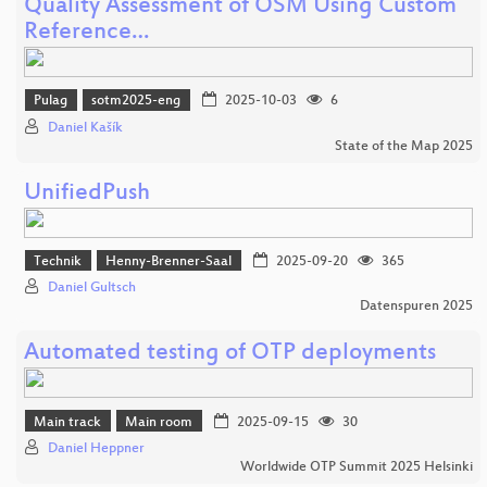
Quality Assessment of OSM Using Custom
Reference…
Pulag
sotm2025-eng
2025-10-03
6
Daniel Kašík
State of the Map 2025
UnifiedPush
Technik
Henny-Brenner-Saal
2025-09-20
365
Daniel Gultsch
Datenspuren 2025
Automated testing of OTP deployments
Main track
Main room
2025-09-15
30
Daniel Heppner
Worldwide OTP Summit 2025 Helsinki