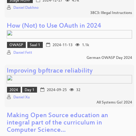
Stage HUFF
2024-12-27
4.7k
Daniel Dakhno
38C3: Illegal Instructions
How (Not) to Use OAuth in 2024
OWASP
Saal 1
2024-11-13
1.1k
Daniel Fett
German OWASP Day 2024
Improving bpftrace reliability
2024
Day 1
2024-09-25
32
Daniel Xu
All Systems Go! 2024
Making Open Source education an
integral part of the curriculum in
Computer Science…