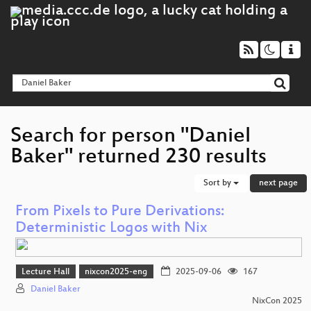
Search for person "Daniel
Baker" returned 230 results
Sort by
next page
From Pixels to Pure Derivations:
Deterministic Logos with Nix
Lecture Hall
nixcon2025-eng
2025-09-06
167
Daniel Baker
NixCon 2025