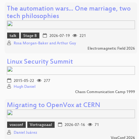
The automation wars... One marriage, two
tech philosophies
talk
Stage B
2026-07-19
221
Rosa Morgan-Baker and Arthur Guy
Electromagnetic Field 2026
Linux Security Summit
2015-05-22
277
Hugh Daniel
Chaos Communication Camp 1999
Migrating to OpenVox at CERN
voxconf
Vortragssaal
2026-07-16
71
Daniel Juárez
VoxConf 2026