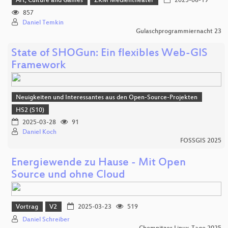
Art, Culture and Games
ZKM Medientheater
2025-06-19
857
Daniel Temkin
Gulaschprogrammiernacht 23
State of SHOGun: Ein flexibles Web-GIS
Framework
Neuigkeiten und Interessantes aus den Open-Source-Projekten
HS2 (S10)
2025-03-28
91
Daniel Koch
FOSSGIS 2025
Energiewende zu Hause - Mit Open
Source und ohne Cloud
Vortrag
V2
2025-03-23
519
Daniel Schreiber