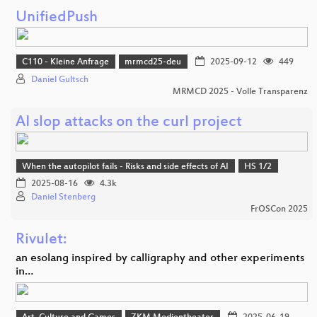
UnifiedPush
C110 - Kleine Anfrage
mrmcd25-deu
2025-09-12
449
Daniel Gultsch
MRMCD 2025 - Volle Transparenz
AI slop attacks on the curl project
When the autopilot fails - Risks and side effects of AI
HS 1/2
2025-08-16
4.3k
Daniel Stenberg
FrOSCon 2025
Rivulet:
an esolang inspired by calligraphy and other experiments
in…