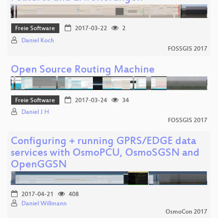
Freie Software
2017-03-22
2
Daniel Koch
FOSSGIS 2017
Open Source Routing Machine
Freie Software
2017-03-24
34
Daniel J H
FOSSGIS 2017
Configuring + running GPRS/EDGE data
services with OsmoPCU, OsmoSGSN and
OpenGGSN
2017-04-21
408
Daniel Willmann
OsmoCon 2017