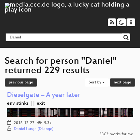
Search for person "Daniel"
returned 229 results
previous page
Sort by
next page
Dieselgate – A year later
env stinks || exit
2016-12-27
9.3k
Daniel Lange (DLange)
33C3: works for me