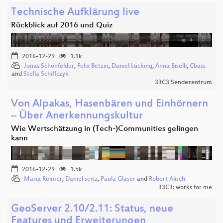
Technische Aufklärung live
Rückblick auf 2016 und Quiz
2016-12-29
1.1k
Jonas Schönfelder
,
Felix Betzin
,
Daniel Lücking
,
Anna Biselli
,
Cbass
and
Stella Schiffczyk
33C3 Sendezentrum
Von Alpakas, Hasenbären und Einhörnern
– Über Anerkennungskultur
Wie Wertschätzung in (Tech-)Communities gelingen
kann
2016-12-29
1.5k
Maria Reimer
,
Daniel seitz
,
Paula Glaser
and
Robert Alisch
33C3: works for me
GeoServer 2.10/2.11: Status, neue
Features und Erweiterungen