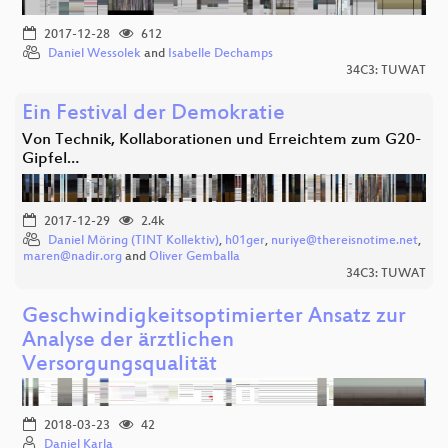
2017-12-28
612
Daniel Wessolek
and
Isabelle Dechamps
34C3: TUWAT
Ein Festival der Demokratie
Von Technik, Kollaborationen und Erreichtem zum G20-
Gipfel…
2017-12-29
2.4k
Daniel Möring (TINT Kollektiv)
,
h01ger
,
nuriye@thereisnotime.net
,
maren@nadir.org
and
Oliver Gemballa
34C3: TUWAT
Geschwindigkeitsoptimierter Ansatz zur
Analyse der ärztlichen
Versorgungsqualität
2018-03-23
42
Daniel Karla