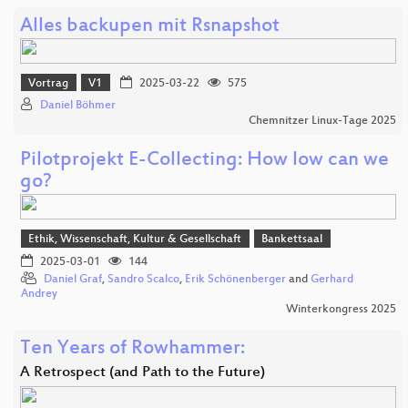
Alles backupen mit Rsnapshot
Vortrag
V1
2025-03-22
575
Daniel Böhmer
Chemnitzer Linux-Tage 2025
Pilotprojekt E-Collecting: How low can we
go?
Ethik, Wissenschaft, Kultur & Gesellschaft
Bankettsaal
2025-03-01
144
Daniel Graf
,
Sandro Scalco
,
Erik Schönenberger
and
Gerhard
Andrey
Winterkongress 2025
Ten Years of Rowhammer:
A Retrospect (and Path to the Future)