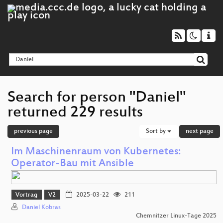
Search for person "Daniel"
returned 229 results
previous page
Sort by
next page
Im Maschinenraum von Kubernetes:
Operator-Bau mit Ansible
Vortrag
V2
2025-03-22
211
Daniel Kobras
Chemnitzer Linux-Tage 2025