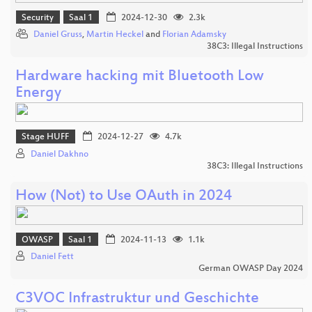
Security
Saal 1
2024-12-30
2.3k
Daniel Gruss
,
Martin Heckel
and
Florian Adamsky
38C3: Illegal Instructions
Hardware hacking mit Bluetooth Low
Energy
Stage HUFF
2024-12-27
4.7k
Daniel Dakhno
38C3: Illegal Instructions
How (Not) to Use OAuth in 2024
OWASP
Saal 1
2024-11-13
1.1k
Daniel Fett
German OWASP Day 2024
C3VOC Infrastruktur und Geschichte