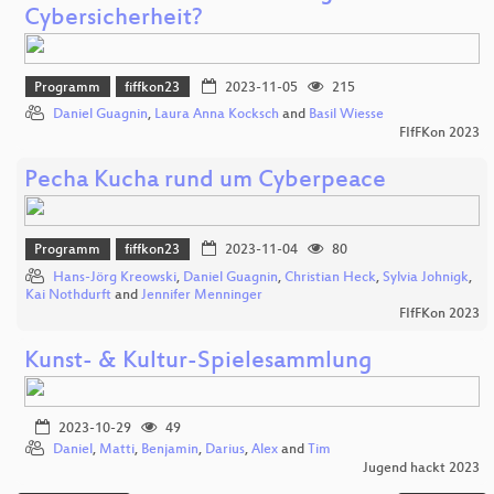
Cybersicherheit?
Programm
fiffkon23
2023-11-05
215
Daniel Guagnin
,
Laura Anna Kocksch
and
Basil Wiesse
FIfFKon 2023
Pecha Kucha rund um Cyberpeace
Programm
fiffkon23
2023-11-04
80
Hans-Jörg Kreowski
,
Daniel Guagnin
,
Christian Heck
,
Sylvia Johnigk
,
Kai Nothdurft
and
Jennifer Menninger
FIfFKon 2023
Kunst- & Kultur-Spielesammlung
2023-10-29
49
Daniel
,
Matti
,
Benjamin
,
Darius
,
Alex
and
Tim
Jugend hackt 2023