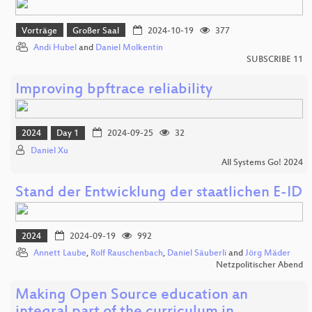
Vorträge
Großer Saal
2024-10-19
377
Andi Hubel
and
Daniel Molkentin
SUBSCRIBE 11
Improving bpftrace reliability
2024
Day 1
2024-09-25
32
Daniel Xu
All Systems Go! 2024
Stand der Entwicklung der staatlichen E-ID
2024
2024-09-19
992
Annett Laube
,
Rolf Rauschenbach
,
Daniel Säuberli
and
Jörg Mäder
Netzpolitischer Abend
Making Open Source education an