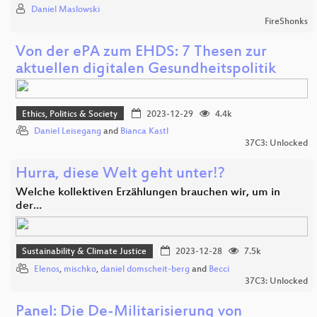
Daniel Maslowski
FireShonks
Von der ePA zum EHDS: 7 Thesen zur
aktuellen digitalen Gesundheitspolitik
Ethics, Politics & Society
2023-12-29
4.4k
Daniel Leisegang
and
Bianca Kastl
37C3: Unlocked
Hurra, diese Welt geht unter!?
Welche kollektiven Erzählungen brauchen wir, um in
der…
Sustainability & Climate Justice
2023-12-28
7.5k
Elenos
,
mischko
,
daniel domscheit-berg
and
Becci
37C3: Unlocked
Panel: Die De-Militarisierung von