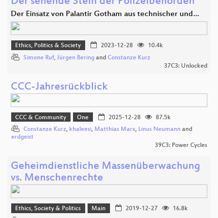
Der sehende Stein der Polizeibehörden
Der Einsatz von Palantir Gotham aus technischer und…
Ethics, Politics & Society
2023-12-28
10.4k
Simone Ruf
,
Jürgen Bering
and
Constanze Kurz
37C3: Unlocked
CCC-Jahresrückblick
CCC & Community
One
2025-12-28
87.5k
Constanze Kurz
,
khaleesi
,
Matthias Marx
,
Linus Neumann
and
erdgeist
39C3: Power Cycles
Geheimdienstliche Massenüberwachung
vs. Menschenrechte
Ethics, Society & Politics
Main
2019-12-27
16.8k