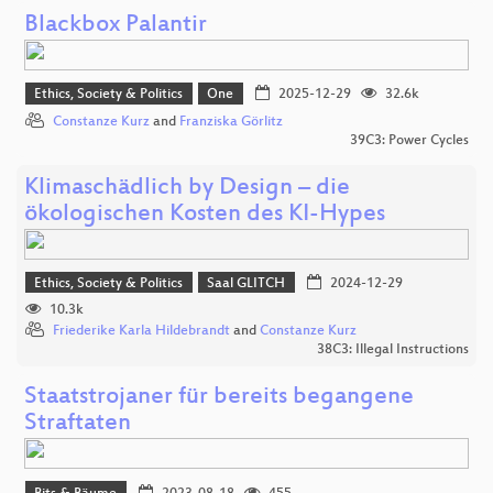
Blackbox Palantir
Ethics, Society & Politics
One
2025-12-29
32.6k
Constanze Kurz
and
Franziska Görlitz
39C3: Power Cycles
Klimaschädlich by Design – die
ökologischen Kosten des KI-Hypes
Ethics, Society & Politics
Saal GLITCH
2024-12-29
10.3k
Friederike Karla Hildebrandt
and
Constanze Kurz
38C3: Illegal Instructions
Staatstrojaner für bereits begangene
Straftaten