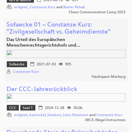
Bits & Bäume
2023-08-18
455
erdgeist
,
Constanze Kurz
and
Rainer Rehak
Chaos Communication Camp 2023
Sofaecke 01 – Constanze Kurz:
"Zivilgesellschaft vs. Geheimdienste"
Das Urteil des Europäischen
Menschenrechtsgerichtshofs und…
Sofaecke
2021-07-03
905
Constanze Kurz
Hackspace Marburg
Der CCC-Jahresrückblick
CCC
Saal 1
2024-12-28
30.0k
erdgeist
,
kantorkel
,
khaleesi
,
Linus Neumann
and
Constanze Kurz
38C3: Illegal Instructions