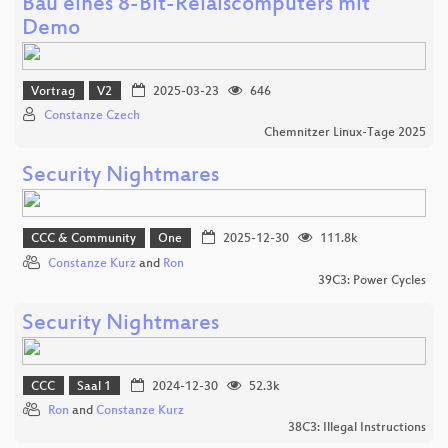
Bau eines 8-Bit-Relaiscomputers mit
Demo
Vortrag
V2
2025-03-23
646
Constanze Czech
Chemnitzer Linux-Tage 2025
Security Nightmares
CCC & Community
One
2025-12-30
111.8k
Constanze Kurz
and
Ron
39C3: Power Cycles
Security Nightmares
CCC
Saal 1
2024-12-30
52.3k
Ron
and
Constanze Kurz
38C3: Illegal Instructions