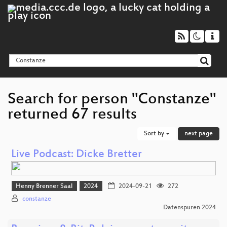
Search for person "Constanze"
returned 67 results
Sort by
next page
Live Podcast: Dicke Bretter
Henny Brenner Saal
2024
2024-09-21
272
constanze
Datenspuren 2024