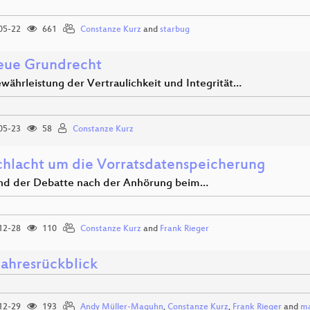
05-22
661
Constanze Kurz
and
starbug
eue Grundrecht
ewährleistung der Vertraulichkeit und Integrität…
05-23
58
Constanze Kurz
chlacht um die Vorratsdatenspeicherung
nd der Debatte nach der Anhörung beim…
12-28
110
Constanze Kurz
and
Frank Rieger
ahresrückblick
12-29
193
Andy Müller-Maguhn
,
Constanze Kurz
,
Frank Rieger
and
ma