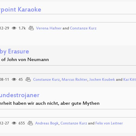
point Karaoke
12-29
1.7k
Verena Hafner
and
Constanze Kurz
by Erasure
e of John von Neumann
08-11
45
Constanze Kurz
,
Marcus Richter
,
Jochen Koubek
and
Kai Kitt
undestrojaner
rheit haben wir auch nicht, aber gute Mythen
12-27
655
Andreas Bogk
,
Constanze Kurz
and
Felix von Leitner