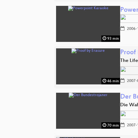
Power
2006-
93 min
Proof 
The Lif
2007-
46 min
Der B
Die Wah
2007-
70 min