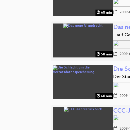
2009-
68 min
Das n
...auf G
2009-
58 min
Die S
Der Sta
2009-
60 min
CCC-J
2009-