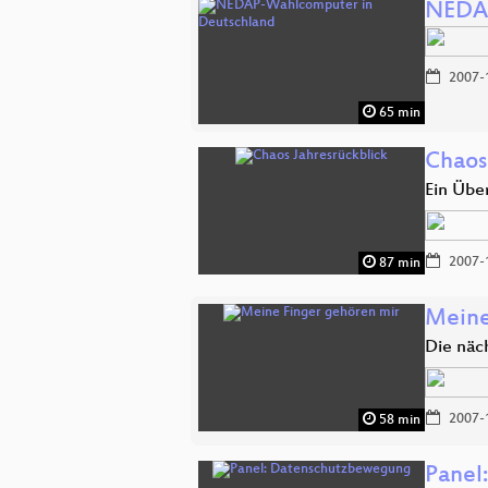
NEDAP
2007-
65 min
Chaos
Ein Über
2007-
87 min
Meine
Die näc
2007-
58 min
Panel