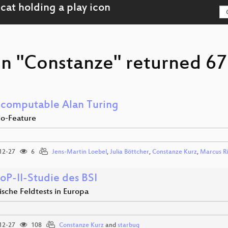
on "Constanze" returned 67 
ncomputable Alan Turing
io-Feature
12-27
6
Jens-Martin Loebel
,
Julia Böttcher
,
Constanze Kurz
,
Marcus Ri
oP-II-Studie des BSI
sche Feldtests in Europa
12-27
108
Constanze Kurz
and
starbug