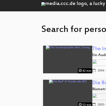
Search for pers
The I
Ein Aud
2004-
42 min
Die Bi
Biometri
2005-
53 min