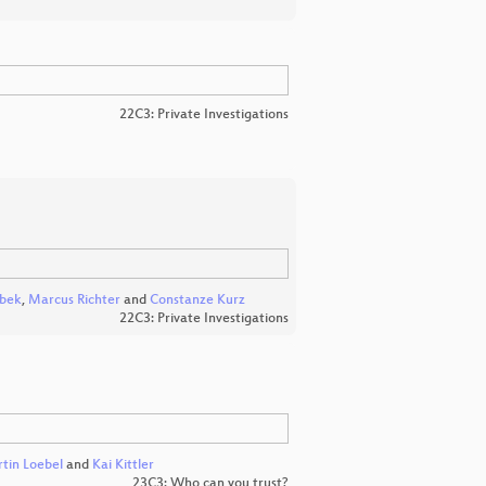
22C3: Private Investigations
ubek
,
Marcus Richter
and
Constanze Kurz
22C3: Private Investigations
tin Loebel
and
Kai Kittler
23C3: Who can you trust?