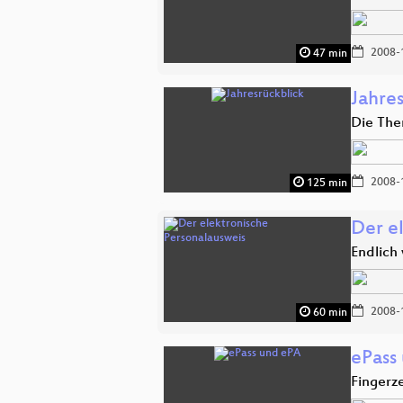
2008-
47 min
Jahre
Die The
2008-
125 min
Der e
Endlich
2008-
60 min
ePass
Fingerz