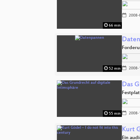
2008-
66 min
Date
Forderu
2008-
52 min
Das G
Festpla
2008-
55 min
Kurt G
Ein audi