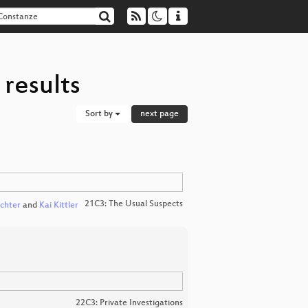
results
Sort by
next page
21C3: The Usual Suspects
chter
and
Kai Kittler
22C3: Private Investigations