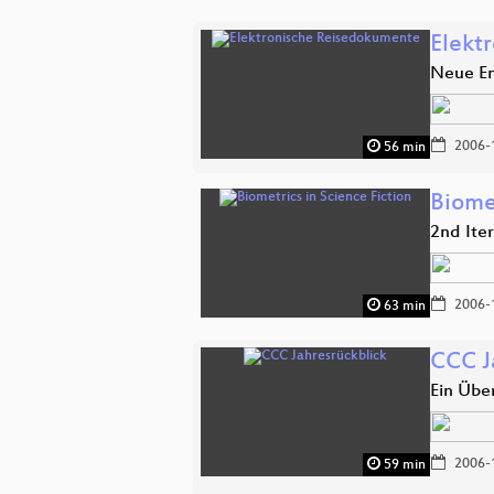
Elekt
Neue En
2006-
56 min
Biomet
2nd Iter
2006-
63 min
CCC J
Ein Über
2006-
59 min