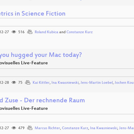
rics in Science Fiction
12-27
516
Roland Kubica
and
Constanze Kurz
you hugged your Mac today?
ovisuelles Live-Feature
12-28
75
Kai Kittler
,
Ina Kwasniewski
,
Jens-Martin Loebel
,
Jochen Ko
d Zuse - Der rechnende Raum
ovisuelles Live-Feature
12-27
479
Marcus Richter
,
Constanze Kurz
,
Ina Kwasniewski
,
Jens-Mar