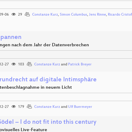
09-06
29
Constanze Kurz
,
Simon Columbus
,
Jens Rinne
,
Ricardo Crist
npannen
ngen nach dem Jahr der Datenverbrechen
12-27
103
Constanze Kurz
and
Patrick Breyer
rundrecht auf digitale Intimsphäre
ttenbeschlagnahme in neuem Licht
12-27
179
Constanze Kurz
and
Ulf Buermeyer
ödel – I do not fit into this century
ovisuelles Live-Feature