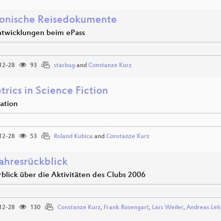
ronische Reisedokumente
twicklungen beim ePass
12-28
93
starbug
and
Constanze Kurz
rics in Science Fiction
ation
12-28
53
Roland Kubica
and
Constanze Kurz
ahresrückblick
blick über die Aktivitäten des Clubs 2006
12-28
130
Constanze Kurz
,
Frank Rosengart
,
Lars Weiler
,
Andreas Leh