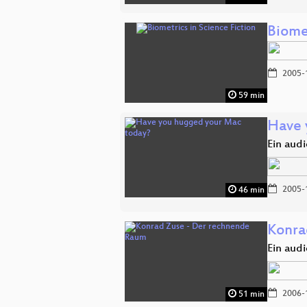
Biomet
2005-
59 min
Have 
Ein audi
2005-
46 min
Konra
Ein audi
2006-
51 min