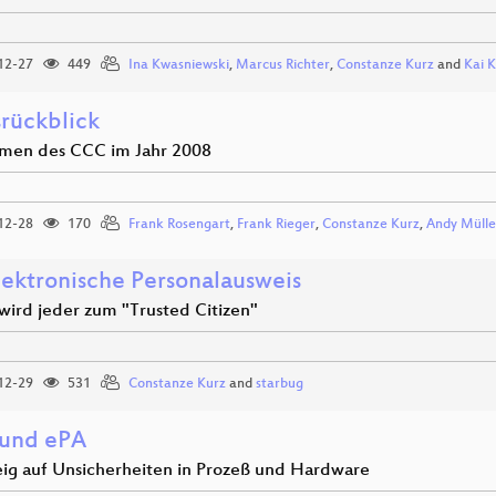
12-27
449
Ina Kwasniewski
,
Marcus Richter
,
Constanze Kurz
and
Kai K
srückblick
men des CCC im Jahr 2008
12-28
170
Frank Rosengart
,
Frank Rieger
,
Constanze Kurz
,
Andy Müll
lektronische Personalausweis
 wird jeder zum "Trusted Citizen"
12-29
531
Constanze Kurz
and
starbug
 und ePA
eig auf Unsicherheiten in Prozeß und Hardware