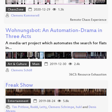
ChaosZone
2020-12-29
1.3k
Clemens Kommerell
Remote Chaos Experience
Wohnungsbot: An Automation-Drama in
Three Acts
A media-art project which automates the search for flats
in…
Art & Culture
Main
2019-12-30
2.4k
Clemens Schöll
36C3: Resource Exhaustion
Freak Show
Entertainment
2019-08-24
5.8k
Tim Pritlove
,
Roddi
,
Letty
,
Clemens Schrimpe
,
hukl
and
Denis
Ahrens