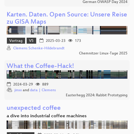
German OWASP Day 2024
Karten. Daten. Open Source: Unsere Reise
zu GISA Maps
Vortrag
V5
2025-03-23
173
Clemens Schenke-Hildebrandt
Chemnitzer Linux-Tage 2025
What the Coffee-Hack!
2024-03-29
889
jinxx
and
data | Clemens
Easterhegg 2024: Rabbit Prototyping
unexpected coffee
a dive into industrial coffee machines