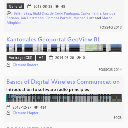
General
2019-08-28
48
Belén Sáez
,
Iñaki Díaz de Cerio Paniagua
,
Carlos Palma
,
Enrique
Soriano
,
Jon Herrmann
,
Clemens Portele
,
Michael Lutz
and
Marco
Minghini
FOSS4G 2019
Kantonales Geoportal GeoView BL
Vorträge (GIS)
H2
2014-03-20
0
Clemens Rudert
FOSSGIS 2014
Basics of Digital Wireless Communication
introduction to software radio principles
2013-12-27
424
Clemens Hopfer
30C3