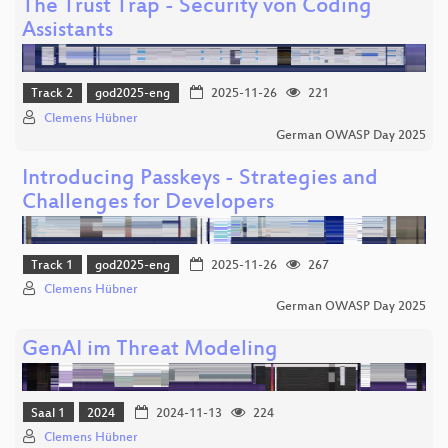
The Trust Trap - Security von Coding
Assistants
Track 2
god2025-eng
2025-11-26
221
Clemens Hübner
German OWASP Day 2025
Introducing Passkeys - Strategies and
Challenges for Developers
Track 1
god2025-eng
2025-11-26
267
Clemens Hübner
German OWASP Day 2025
GenAI im Threat Modeling
Saal 1
2024
2024-11-13
224
Clemens Hübner