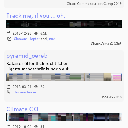
Chaos Communication Camp 2019
Track me, if you … oh.
2018-12-28
6.5k
Clemens Hopfer
and
jinxx
ChaosWest @ 35c3
pyramid_oereb
Kataster öffentlich rechtlicher
Eigentumsbeschränkungen auf…
2018-03-21
26
Clemens Rudert
FOSSGIS 2018
Climate GO
2019-10-06
34