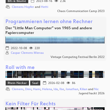
Bits & Bäume
2023-08-16
2.3k
Clemens Hopfer
and
Hetti
Chaos Communication Camp 2023
Programmieren lernen ohne Rechner
Der "Little Man Computer" von 1965 und andere
Papiercomputer
2022-10-08
220
Caspar Clemens Mierau
Vintage Computing Festival Berlin 2022
Roll with me
Rhein-Neckar
Saal
2026-02-08
86
Clemens
,
Dimi
,
Hami
,
Helena
,
Ida
,
Ilse
,
Jonathan
,
Kilian
and
Nic
Jugend hackt 2026
Kein Filter Für Rechts