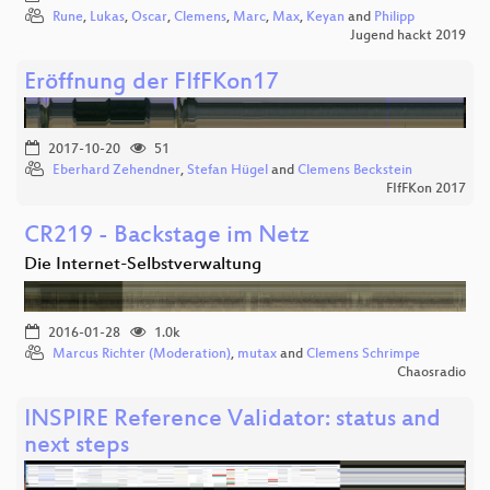
Rune
,
Lukas
,
Oscar
,
Clemens
,
Marc
,
Max
,
Keyan
and
Philipp
Jugend hackt 2019
Eröffnung der FIfFKon17
2017-10-20
51
Eberhard Zehendner
,
Stefan Hügel
and
Clemens Beckstein
FIfFKon 2017
CR219 - Backstage im Netz
Die Internet-Selbstverwaltung
2016-01-28
1.0k
Marcus Richter (Moderation)
,
mutax
and
Clemens Schrimpe
Chaosradio
INSPIRE Reference Validator: status and
next steps