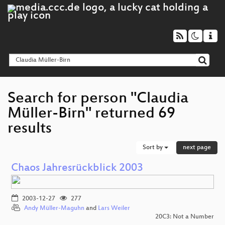
Search for person "Claudia
Müller-Birn" returned 69
results
Sort by
next page
Chaos Jahresrückblick 2003
2003-12-27
277
Andy Müller-Maguhn
and
Lars Weiler
20C3: Not a Number