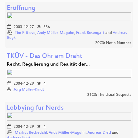
Eröffnung
2003-12-27
336
Tim Pritlove
,
Andy Müller-Maguhn
,
Frank Rosengart
and
Andreas
Bogk
20C3: Not a Number
TKÜV - Das Ohr am Draht
Recht, Regulierung und Realität der…
2004-12-29
4
Jörg Müller-Kindt
21C3: The Usual Suspects
Lobbying für Nerds
2004-12-29
4
Markus Beckedahl
,
Andy Müller-Maguhn
,
Andreas Dietl
and
Andreas Bogk