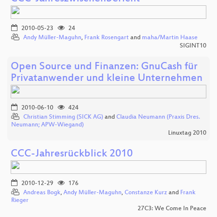
2010-05-23
24
Andy Müller-Maguhn
,
Frank Rosengart
and
maha/Martin Haase
SIGINT10
Open Source und Finanzen: GnuCash für
Privatanwender und kleine Unternehmen
2010-06-10
424
Christian Stimming (SICK AG)
and
Claudia Neumann (Praxis Dres.
Neumann; APW-Wiegand)
Linuxtag 2010
CCC-Jahresrückblick 2010
2010-12-29
176
Andreas Bogk
,
Andy Müller-Maguhn
,
Constanze Kurz
and
Frank
Rieger
27C3: We Come In Peace