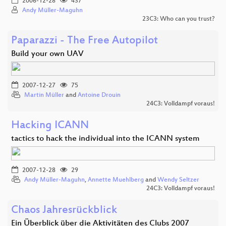
2006-12-28
437
Andy Müller-Maguhn
23C3: Who can you trust?
Paparazzi - The Free Autopilot
Build your own UAV
2007-12-27
75
Martin Müller
and
Antoine Drouin
24C3: Volldampf voraus!
Hacking ICANN
tactics to hack the individual into the ICANN system
2007-12-28
29
Andy Müller-Maguhn
,
Annette Muehlberg
and
Wendy Seltzer
24C3: Volldampf voraus!
Chaos Jahresrückblick
Ein Überblick über die Aktivitäten des Clubs 2007