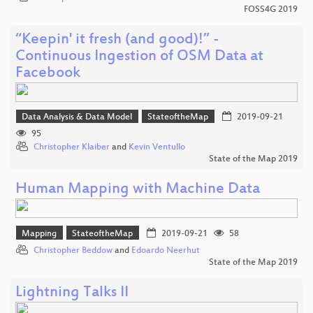
FOSS4G 2019
“Keepin' it fresh (and good)!” -
Continuous Ingestion of OSM Data at
Facebook
Data Analysis & Data Model
StateoftheMap
2019-09-21
95
Christopher Klaiber
and
Kevin Ventullo
State of the Map 2019
Human Mapping with Machine Data
Mapping
StateoftheMap
2019-09-21
58
Christopher Beddow
and
Edoardo Neerhut
State of the Map 2019
Lightning Talks II