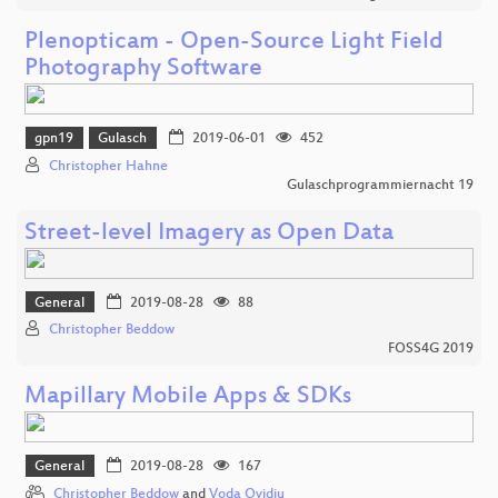
Plenopticam - Open-Source Light Field
Photography Software
gpn19
Gulasch
2019-06-01
452
Christopher Hahne
Gulaschprogrammiernacht 19
Street-level Imagery as Open Data
General
2019-08-28
88
Christopher Beddow
FOSS4G 2019
Mapillary Mobile Apps & SDKs
General
2019-08-28
167
Christopher Beddow
and
Voda Ovidiu