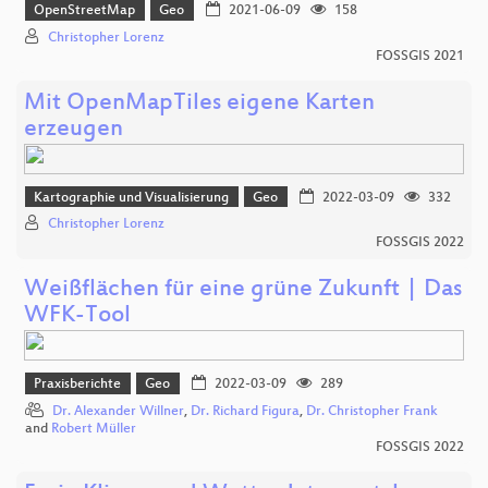
OpenStreetMap
Geo
2021-06-09
158
Christopher Lorenz
FOSSGIS 2021
Mit OpenMapTiles eigene Karten
erzeugen
Kartographie und Visualisierung
Geo
2022-03-09
332
Christopher Lorenz
FOSSGIS 2022
Weißflächen für eine grüne Zukunft | Das
WFK-Tool
Praxisberichte
Geo
2022-03-09
289
Dr. Alexander Willner
,
Dr. Richard Figura
,
Dr. Christopher Frank
and
Robert Müller
FOSSGIS 2022