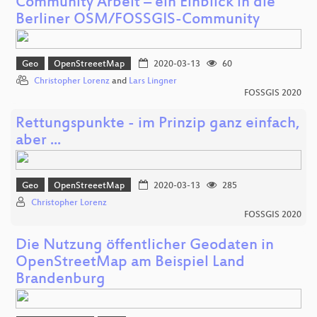
Community Arbeit – ein Einblick in die
Berliner OSM/FOSSGIS-Community
Geo
OpenStreeetMap
2020-03-13
60
Christopher Lorenz
and
Lars Lingner
FOSSGIS 2020
Rettungspunkte - im Prinzip ganz einfach,
aber ...
Geo
OpenStreeetMap
2020-03-13
285
Christopher Lorenz
FOSSGIS 2020
Die Nutzung öffentlicher Geodaten in
OpenStreetMap am Beispiel Land
Brandenburg