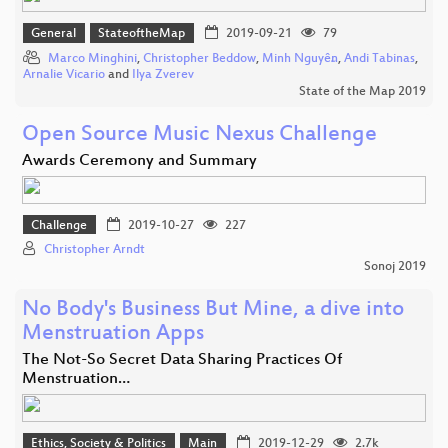
General
StateoftheMap
2019-09-21
79
Marco Minghini
,
Christopher Beddow
,
Minh Nguyễn
,
Andi Tabinas
,
Arnalie Vicario
and
Ilya Zverev
State of the Map 2019
Open Source Music Nexus Challenge
Awards Ceremony and Summary
Challenge
2019-10-27
227
Christopher Arndt
Sonoj 2019
No Body's Business But Mine, a dive into
Menstruation Apps
The Not-So Secret Data Sharing Practices Of
Menstruation…
Ethics, Society & Politics
Main
2019-12-29
2.7k