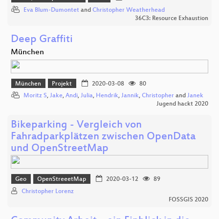
Eva Blum-Dumontet
and
Christopher Weatherhead
36C3: Resource Exhaustion
Deep Graffiti
München
München
Projekt
2020-03-08
80
Moritz S
,
Jake
,
Andi
,
Julia
,
Hendrik
,
Jannik
,
Christopher
and
Janek
Jugend hackt 2020
Bikeparking - Vergleich von
Fahradparkplätzen zwischen OpenData
und OpenStreetMap
Geo
OpenStreeetMap
2020-03-12
89
Christopher Lorenz
FOSSGIS 2020