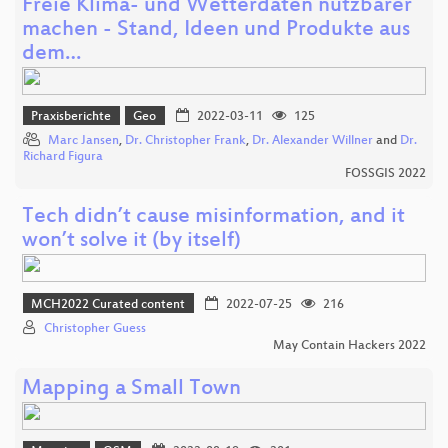
Freie Klima- und Wetterdaten nutzbarer
machen - Stand, Ideen und Produkte aus
dem…
Praxisberichte
Geo
2022-03-11
125
Marc Jansen
,
Dr. Christopher Frank
,
Dr. Alexander Willner
and
Dr.
Richard Figura
FOSSGIS 2022
Tech didn’t cause misinformation, and it
won’t solve it (by itself)
MCH2022 Curated content
2022-07-25
216
Christopher Guess
May Contain Hackers 2022
Mapping a Small Town