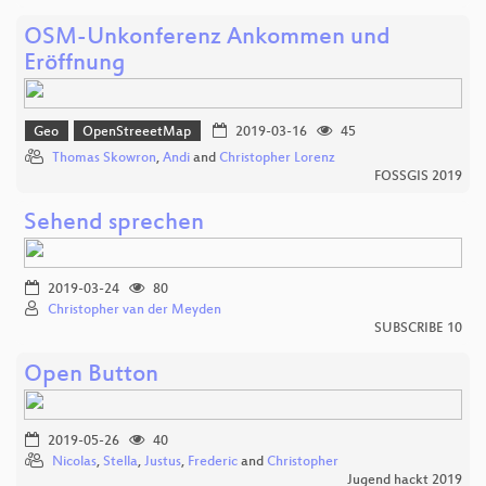
OSM-Unkonferenz Ankommen und
Eröffnung
Geo
OpenStreeetMap
2019-03-16
45
Thomas Skowron
,
Andi
and
Christopher Lorenz
FOSSGIS 2019
Sehend sprechen
2019-03-24
80
Christopher van der Meyden
SUBSCRIBE 10
Open Button
2019-05-26
40
Nicolas
,
Stella
,
Justus
,
Frederic
and
Christopher
Jugend hackt 2019