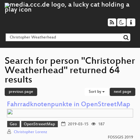
Search for person "Christopher
Weatherhead" returned 64
results
previous page
Sort by
next page
Fahrradknotenpunkte in OpenStreetMap
Geo
OpenStreeetMap
2019-03-15
187
Christopher Lorenz
FOSSGIS 2019