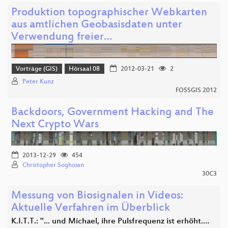
Produktion topographischer Webkarten
aus amtlichen Geobasisdaten unter
Verwendung freier…
Vorträge (GIS)
Hörsaal 08
2012-03-21
2
Peter Kunz
FOSSGIS 2012
Backdoors, Government Hacking and The
Next Crypto Wars
2013-12-29
454
Christopher Soghoian
30C3
Messung von Biosignalen in Videos:
Aktuelle Verfahren im Überblick
K.I.T.T.: "... und Michael, ihre Pulsfrequenz ist erhöht.…