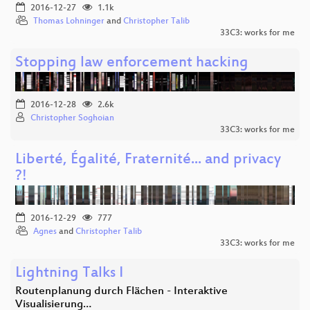
2016-12-27
1.1k
Thomas Lohninger
and
Christopher Talib
33C3: works for me
Stopping law enforcement hacking
2016-12-28
2.6k
Christopher Soghoian
33C3: works for me
Liberté, Égalité, Fraternité... and privacy
?!
2016-12-29
777
Agnes
and
Christopher Talib
33C3: works for me
Lightning Talks I
Routenplanung durch Flächen - Interaktive
Visualisierung…