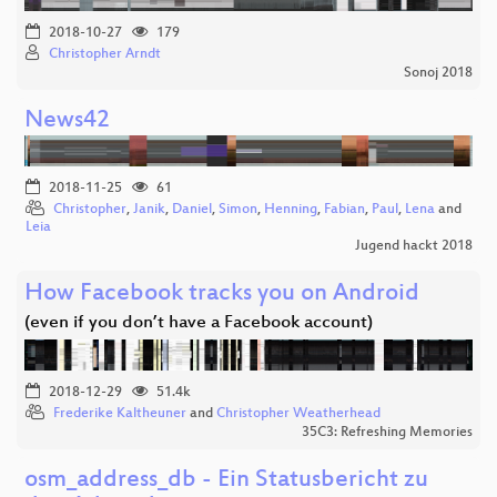
2018-10-27
179
Christopher Arndt
Sonoj 2018
News42
2018-11-25
61
Christopher
,
Janik
,
Daniel
,
Simon
,
Henning
,
Fabian
,
Paul
,
Lena
and
Leia
Jugend hackt 2018
How Facebook tracks you on Android
(even if you don’t have a Facebook account)
2018-12-29
51.4k
Frederike Kaltheuner
and
Christopher Weatherhead
35C3: Refreshing Memories
osm_address_db - Ein Statusbericht zu