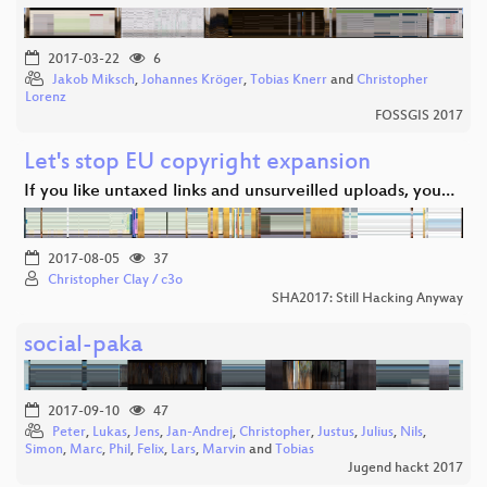
2017-03-22
6
Jakob Miksch
,
Johannes Kröger
,
Tobias Knerr
and
Christopher
Lorenz
FOSSGIS 2017
Let's stop EU copyright expansion
If you like untaxed links and unsurveilled uploads, you…
2017-08-05
37
Christopher Clay / c3o
SHA2017: Still Hacking Anyway
social-paka
2017-09-10
47
Peter
,
Lukas
,
Jens
,
Jan-Andrej
,
Christopher
,
Justus
,
Julius
,
Nils
,
Simon
,
Marc
,
Phil
,
Felix
,
Lars
,
Marvin
and
Tobias
Jugend hackt 2017