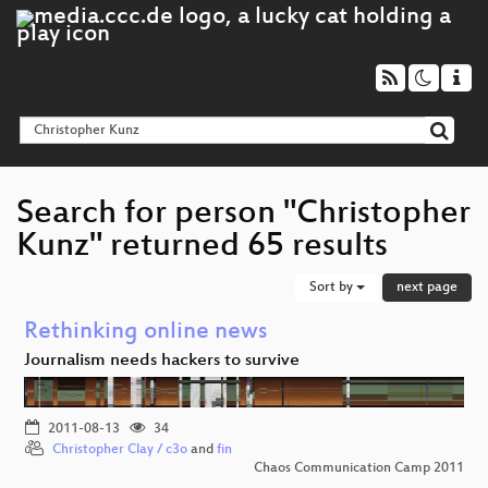
Search for person "Christopher
Kunz" returned 65 results
Sort by
next page
Rethinking online news
Journalism needs hackers to survive
2011-08-13
34
Christopher Clay / c3o
and
fin
Chaos Communication Camp 2011