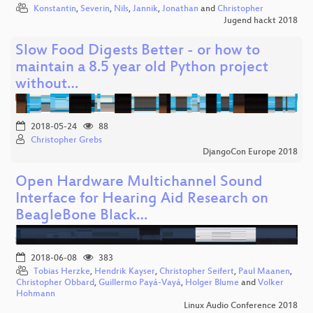
Konstantin
,
Severin
,
Nils
,
Jannik
,
Jonathan
and
Christopher
Jugend hackt 2018
Slow Food Digests Better - or how to
maintain a 8.5 year old Python project
without…
2018-05-24
88
Christopher Grebs
DjangoCon Europe 2018
Open Hardware Multichannel Sound
Interface for Hearing Aid Research on
BeagleBone Black…
2018-06-08
383
Tobias Herzke
,
Hendrik Kayser
,
Christopher Seifert
,
Paul Maanen
,
Christopher Obbard
,
Guillermo Payá-Vayá
,
Holger Blume
and
Volker
Hohmann
Linux Audio Conference 2018