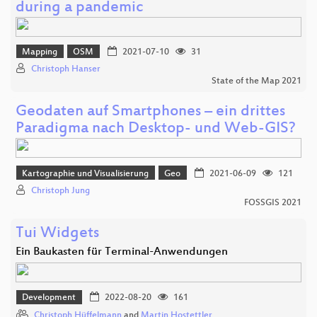
during a pandemic
Mapping
OSM
2021-07-10
31
Christoph Hanser
State of the Map 2021
Geodaten auf Smartphones – ein drittes
Paradigma nach Desktop- und Web-GIS?
Kartographie und Visualisierung
Geo
2021-06-09
121
Christoph Jung
FOSSGIS 2021
Tui Widgets
Ein Baukasten für Terminal-Anwendungen
Development
2022-08-20
161
Christoph Hüffelmann
and
Martin Hostettler