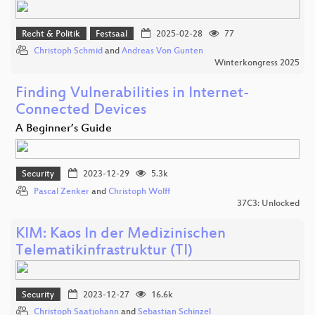
Recht & Politik
Festsaal
2025-02-28
77
Christoph Schmid
and
Andreas Von Gunten
Winterkongress 2025
Finding Vulnerabilities in Internet-
Connected Devices
A Beginner’s Guide
Security
2023-12-29
5.3k
Pascal Zenker
and
Christoph Wolff
37C3: Unlocked
KIM: Kaos In der Medizinischen
Telematikinfrastruktur (TI)
Security
2023-12-27
16.6k
Christoph Saatjohann
and
Sebastian Schinzel