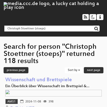
Search for person "Christoph
Stoettner (stoeps)" returned
118 results
previous page
Sort by
next page
Wissenschaft und Brettspiele
Ein Überblick über Wissenschaft im Brettspiel &…
AMS1
2024-11-08
398