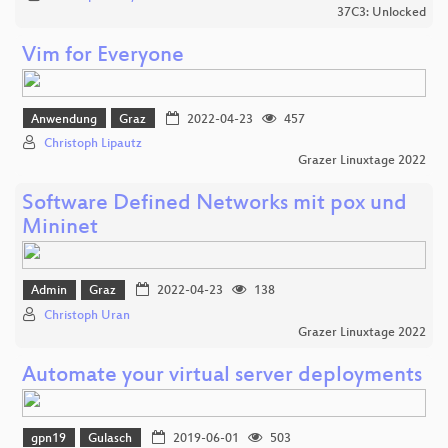
37C3: Unlocked
Vim for Everyone
Anwendung
Graz
2022-04-23
457
Christoph Lipautz
Grazer Linuxtage 2022
Software Defined Networks mit pox und
Mininet
Admin
Graz
2022-04-23
138
Christoph Uran
Grazer Linuxtage 2022
Automate your virtual server deployments
gpn19
Gulasch
2019-06-01
503