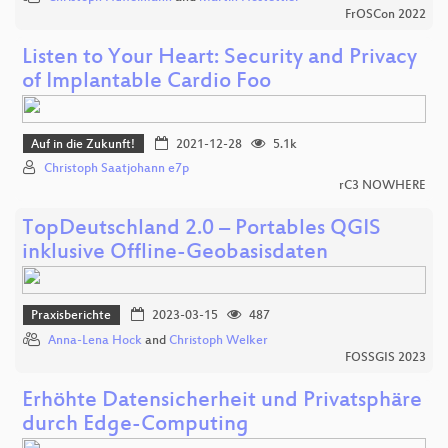
FrOSCon 2022
Listen to Your Heart: Security and Privacy
of Implantable Cardio Foo
Auf in die Zukunft!
2021-12-28
5.1k
Christoph Saatjohann e7p
rC3 NOWHERE
TopDeutschland 2.0 – Portables QGIS
inklusive Offline-Geobasisdaten
Praxisberichte
2023-03-15
487
Anna-Lena Hock
and
Christoph Welker
FOSSGIS 2023
Erhöhte Datensicherheit und Privatsphäre
durch Edge-Computing