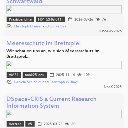
Schwarzwald
Praxisberichte
HS1 (ZHG 011)
2026-03-26
76
Christoph Dreiser
and
Sönke Birk
FOSSGIS 2026
Meeresschutz im Brettspiel
Wir schauen uns an, wie sich Meeresschutz im
Brettspiel…
AMS1
nook25-deu
2025-11-14
109
Daniela Schindler
and
Christoph Willmes
NooK 2025
DSpace-CRIS a Current Research
Information System
Vortrag
V5
2025-03-23
80