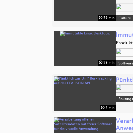
59 min
Culture
Immut
Produkt
59 min
Software
Pünkt
Routing 
5 min
Verarb
Anwe