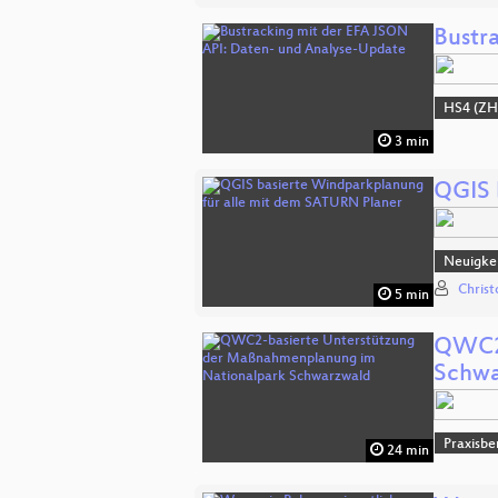
Bustr
HS4 (ZH
3 min
QGIS 
Neuigkei
Chris
5 min
QWC2-
Schwa
Praxisbe
24 min