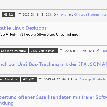
HS 1/2
2025-08-16
2.3k
leyrer
and
Christoph Stoettner (sto
able Linux Desktops:
ive Arbeit mit Fedora Silverblue, Chezmoi und…
 and Infrastructure
ZKM Vortragssaal
2025-06-21
1.3k
Chri
lich zur Uni? Bus-Tracking mit der EFA JSON A
und Mobilität
HS4 (S2)
2025-03-27
219
Christoph Friedrich
eitung offener Satellitendaten mit freier Softw
ndung