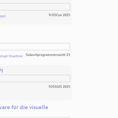
FrOSCon 2025
eps)
Gulaschprogrammiernacht 23
stoph Stoettner
PI
FOSSGIS 2025
are für die visuelle