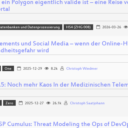
ein Polygon eigentlich valide ist – eine Reise
rtal
Datenbanken und Datenprozessierung
HS4 (ZHG 008)
2026-03-26
ements und Social Media – wenn der Online-H
dheitsgefahr wird
One
2025-12-29
8.2k
Christoph Wiedmer
.5: Noch mehr Kaos In der Medizinischen Telema
Zero
2025-12-27
26.1k
Christoph Saatjohann
 Cumulus: Threat Modeling the Ops of DevO