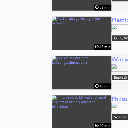
53 min
Platt
Ethik, W
48 min
Wie w
Recht & 
40 min
Philos
Science
40 min