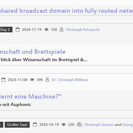
shared broadcast domain into fully routed net
Day 2
2024-11-19
150
Christoph Petrausch
nschaft und Brettspiele
rblick über Wissenschaft im Brettspiel &…
2024-11-08
398
Dr. Christoph Willmes
lernt eine Maschine?"
o mit Auphonic
e
Großer Saal
2024-10-19
230
Christoph Grasser
and
Georg