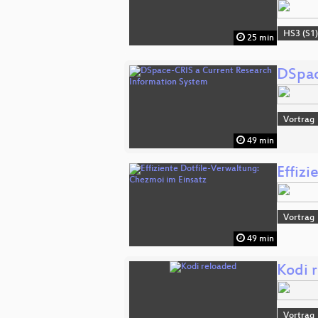
HS3 (S1
25 min
DSpac
Vortrag
49 min
Effiz
Vortrag
49 min
Kodi 
Vortrag