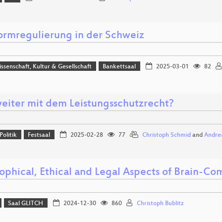
formregulierung in der Schweiz
issenschaft, Kultur & Gesellschaft
Bankettsaal
2025-03-01
82
eiter mit dem Leistungsschutzrecht?
Politik
Festsaal
2025-02-28
77
Christoph Schmid
and
Andre
ophical, Ethical and Legal Aspects of Brain-Co
Saal GLITCH
2024-12-30
860
Christoph Bublitz