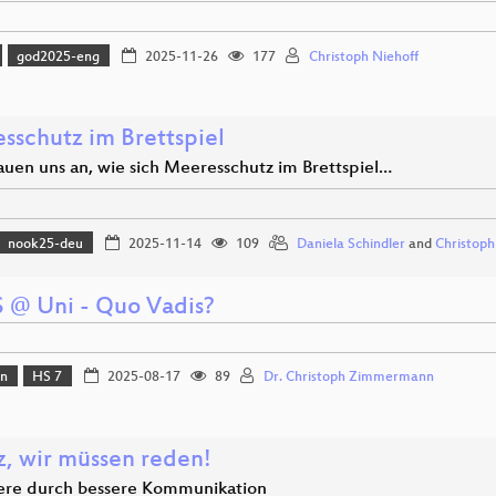
god2025-eng
2025-11-26
177
Christoph Niehoff
sschutz im Brettspiel
auen uns an, wie sich Meeresschutz im Brettspiel…
nook25-deu
2025-11-14
109
Daniela Schindler
and
Christoph
 @ Uni - Quo Vadis?
on
HS 7
2025-08-17
89
Dr. Christoph Zimmermann
z, wir müssen reden!
iere durch bessere Kommunikation