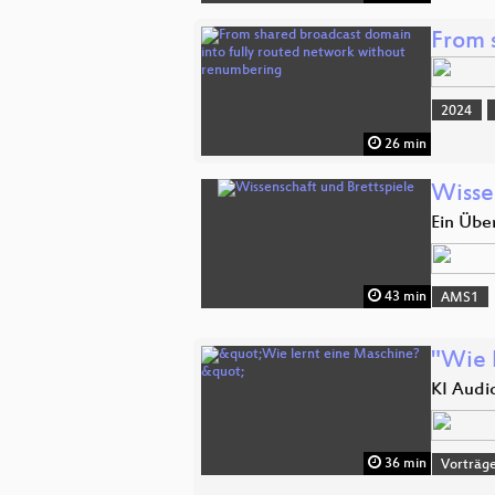
From 
2024
26 min
Wisse
Ein Übe
43 min
AMS1
"Wie 
KI Audi
36 min
Vorträg