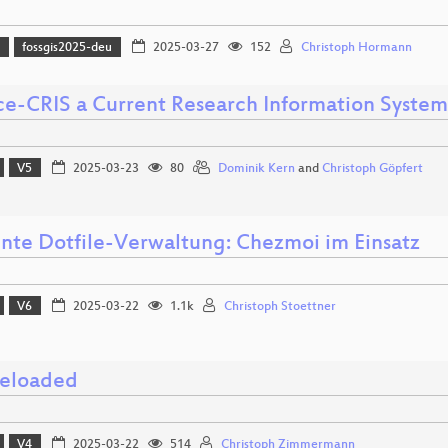
)
fossgis2025-deu
2025-03-27
152
Christoph Hormann
e-CRIS a Current Research Information System
V5
2025-03-23
80
Dominik Kern
and
Christoph Göpfert
iente Dotfile-Verwaltung: Chezmoi im Einsatz
V6
2025-03-22
1.1k
Christoph Stoettner
reloaded
V4
2025-03-22
514
Christoph Zimmermann