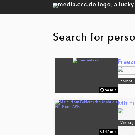
Search for perso
Freez
Zollhof
54 min
Mit c
Vortrag
47 min