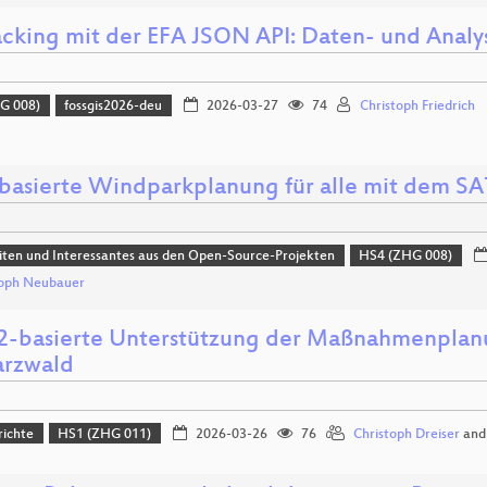
acking mit der EFA JSON API: Daten- und Anal
G 008)
fossgis2026-deu
2026-03-27
74
Christoph Friedrich
basierte Windparkplanung für alle mit dem S
ten und Interessantes aus den Open-Source-Projekten
HS4 (ZHG 008)
toph Neubauer
basierte Unterstützung der Maßnahmenplanu
rzwald
richte
HS1 (ZHG 011)
2026-03-26
76
Christoph Dreiser
an