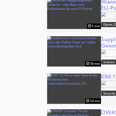
Wann 
EU-Po
Daten, 
5 min
Suppl
Gesun
Science
58 min
KIM 1
Security
54 min
OWASP