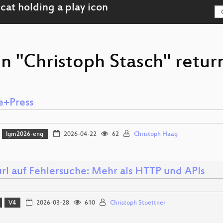
n "Christoph Stasch" retur
e+Press
lgm2026-eng
2026-04-22
62
Christoph Haag
url auf Fehlersuche: Mehr als HTTP und APIs
V4
2026-03-28
610
Christoph Stoettner