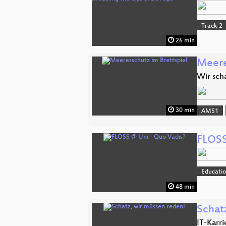
Track 2
26 min
Meere
Wir sch
30 min
AMS1
FLOSS
Educati
48 min
Schat
IT-Karr