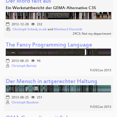
Der Mord fällt aus
Ein Werkstattbericht der GEMA-Alternative C3S
2012-12-28
232
Christoph Scheid
,
m.eik
and
Meinhard Starostik
29C3: Not my department
The Fancy Programming Language
2013-08-25
94
Christoph Bertels
FrOSCon 2013
Der Mensch in artgerechter Haltung
2013-08-25
251
Christoph Baudson
FrOSCon 2013