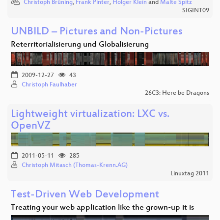
Christoph Brüning
,
Frank Pinter
,
Holger Klein
and
Malte Spitz
SIGINT09
UNBILD – Pictures and Non-Pictures
Reterritorialisierung und Globalisierung
2009-12-27
43
Christoph Faulhaber
26C3: Here be Dragons
Lightweight virtualization: LXC vs.
OpenVZ
2011-05-11
285
Christoph Mitasch (Thomas-Krenn.AG)
Linuxtag 2011
Test-Driven Web Development
Treating your web application like the grown-up it is