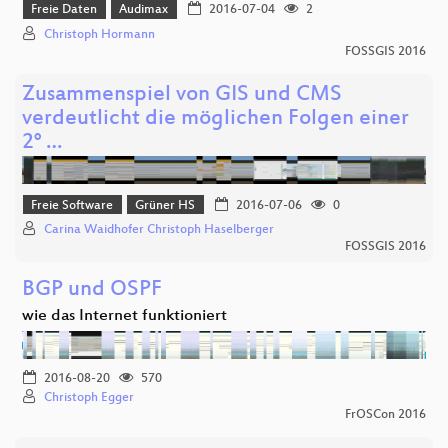
Freie Daten
Audimax
2016-07-04
2
Christoph Hormann
FOSSGIS 2016
Zusammenspiel von GIS und CMS
verdeutlicht die möglichen Folgen einer
2° …
Freie Software
Grüner HS
2016-07-06
0
Carina Waidhofer Christoph Haselberger
FOSSGIS 2016
BGP und OSPF
wie das Internet funktioniert
2016-08-20
570
Christoph Egger
FrOSCon 2016