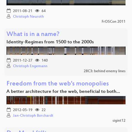
2011-08-21
64
Christoph Neuroth
FrOSCon 2011
What is in a name?
Identity-Regimes from 1500 to the 2000s
2011-12-27
140
Christoph Engemann
28C3: behind enemy lines
Freedom from the web's monopolies
A better architecture for the web, beneficial to both…
2012-05-19
22
Jan-Christoph Borchardt
sigint12