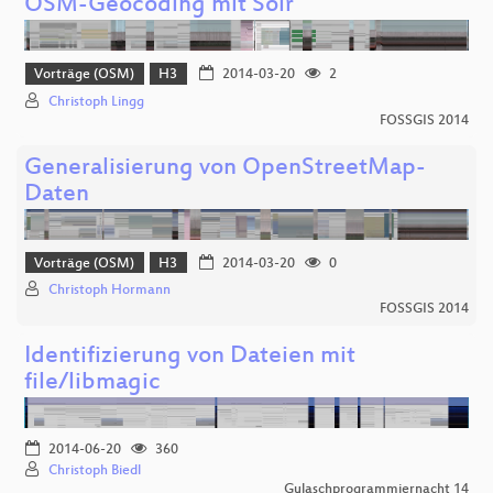
OSM-Geocoding mit Solr
Vorträge (OSM)
H3
2014-03-20
2
Christoph Lingg
FOSSGIS 2014
Generalisierung von OpenStreetMap-
Daten
Vorträge (OSM)
H3
2014-03-20
0
Christoph Hormann
FOSSGIS 2014
Identifizierung von Dateien mit
file/libmagic
2014-06-20
360
Christoph Biedl
Gulaschprogrammiernacht 14