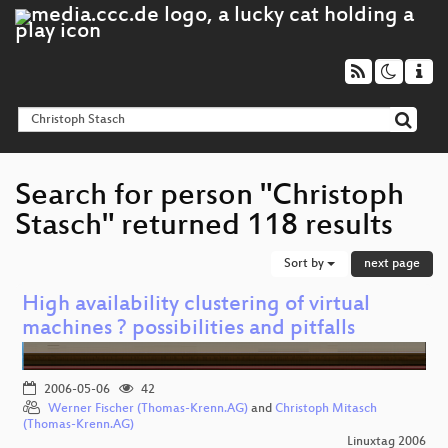
Search for person "Christoph
Stasch" returned 118 results
Sort by
next page
High availability clustering of virtual
machines ? possibilities and pitfalls
2006-05-06
42
Werner Fischer (Thomas-Krenn.AG)
and
Christoph Mitasch
(Thomas-Krenn.AG)
Linuxtag 2006