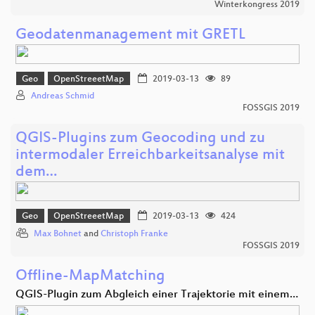
Winterkongress 2019
Geodatenmanagement mit GRETL
Geo
OpenStreeetMap
2019-03-13
89
Andreas Schmid
FOSSGIS 2019
QGIS-Plugins zum Geocoding und zu
intermodaler Erreichbarkeitsanalyse mit
dem…
Geo
OpenStreeetMap
2019-03-13
424
Max Bohnet
and
Christoph Franke
FOSSGIS 2019
Offline-MapMatching
QGIS-Plugin zum Abgleich einer Trajektorie mit einem…