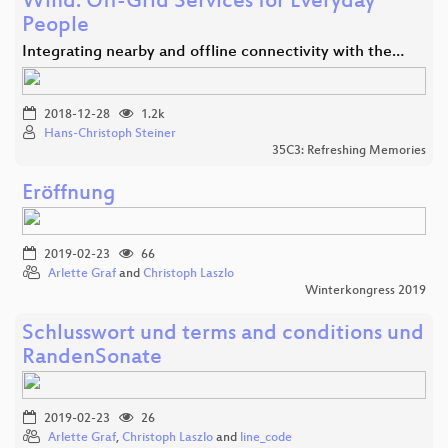
Wind: Off-Grid Services for Everyday
People
Integrating nearby and offline connectivity with the…
2018-12-28
1.2k
Hans-Christoph Steiner
35C3: Refreshing Memories
Eröffnung
2019-02-23
66
Arlette Graf
and
Christoph Laszlo
Winterkongress 2019
Schlusswort und terms and conditions und
RandenSonate
2019-02-23
26
Arlette Graf
,
Christoph Laszlo
and
line_code