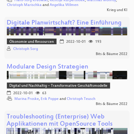
Hans-Jörg Kreowski
,
Richtsje Kurpershoek
,
Matthias Monroy
,
Christoph Marischka
and
Angelika Wilmen
Krieg und KI
Digitale Planwirtschaft? Eine Einführung
Ökonomie und Ressourcen
2022-10-01
193
Christoph Sorg
Bits & Bäume 2022
Modulare Design Strategien
Digital und Nachhaltig – Transformative Geschäftsmodelle
2022-10-01
63
Marina Proske
,
Erik Poppe
and
Christoph Teusch
Bits & Bäume 2022
Troubleshooting (Enterprise) Web
Applikationen mit OpenSource Tools