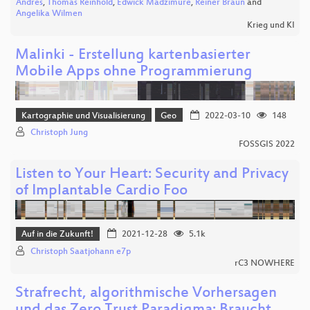
Andres
,
Thomas Reinhold
,
Edwick Madzimure
,
Reiner Braun
and
Angelika Wilmen
Krieg und KI
Malinki - Erstellung kartenbasierter
Mobile Apps ohne Programmierung
Kartographie und Visualisierung
Geo
2022-03-10
148
Christoph Jung
FOSSGIS 2022
Listen to Your Heart: Security and Privacy
of Implantable Cardio Foo
Auf in die Zukunft!
2021-12-28
5.1k
Christoph Saatjohann e7p
rC3 NOWHERE
Strafrecht, algorithmische Vorhersagen