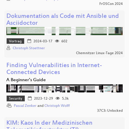
FrOSCon 2024
Dokumentation als Code mit Ansible und
Asciidoctor
Vortrag
2024-03-17
602
Christoph Stoettner
Chemnitzer Linux-Tage 2024
Finding Vulnerabilities in Internet-
Connected Devices
A Beginner’s Guide
Security
2023-12-29
5.3k
Pascal Zenker
and
Christoph Wolff
37C3: Unlocked
KIM: Kaos In der Medizinischen