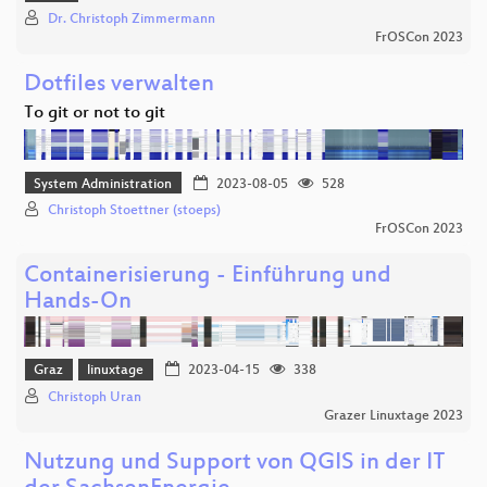
Dr. Christoph Zimmermann
FrOSCon 2023
Dotfiles verwalten
To git or not to git
System Administration
2023-08-05
528
Christoph Stoettner (stoeps)
FrOSCon 2023
Containerisierung - Einführung und
Hands-On
Graz
linuxtage
2023-04-15
338
Christoph Uran
Grazer Linuxtage 2023
Nutzung und Support von QGIS in der IT