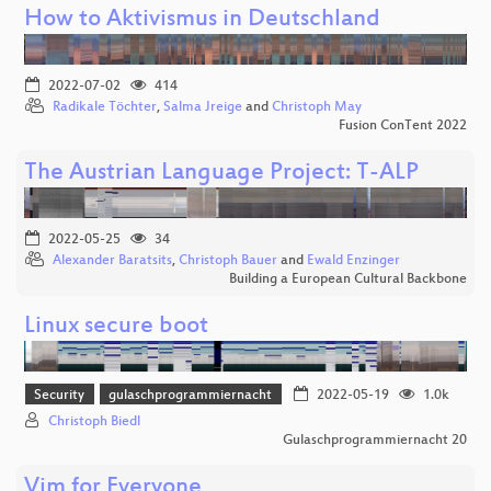
How to Aktivismus in Deutschland
2022-07-02
414
Radikale Töchter
,
Salma Jreige
and
Christoph May
Fusion ConTent 2022
The Austrian Language Project: T-ALP
2022-05-25
34
Alexander Baratsits
,
Christoph Bauer
and
Ewald Enzinger
Building a European Cultural Backbone
Linux secure boot
Security
gulaschprogrammiernacht
2022-05-19
1.0k
Christoph Biedl
Gulaschprogrammiernacht 20
Vim for Everyone