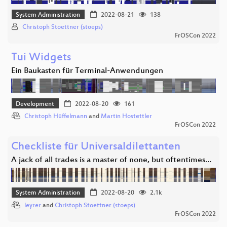
System Administration
2022-08-21
138
Christoph Stoettner (stoeps)
FrOSCon 2022
Tui Widgets
Ein Baukasten für Terminal-Anwendungen
Development
2022-08-20
161
Christoph Hüffelmann
and
Martin Hostettler
FrOSCon 2022
Checkliste für Universaldilettanten
A jack of all trades is a master of none, but oftentimes…
System Administration
2022-08-20
2.1k
leyrer
and
Christoph Stoettner (stoeps)
FrOSCon 2022