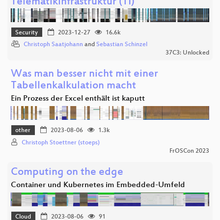
Telematikinfrastruktur (TI)
Security
2023-12-27
16.6k
Christoph Saatjohann
and
Sebastian Schinzel
37C3: Unlocked
Was man besser nicht mit einer
Tabellenkalkulation macht
Ein Prozess der Excel enthält ist kaputt
other
2023-08-06
1.3k
Christoph Stoettner (stoeps)
FrOSCon 2023
Computing on the edge
Container und Kubernetes im Embedded-Umfeld
Cloud
2023-08-06
91