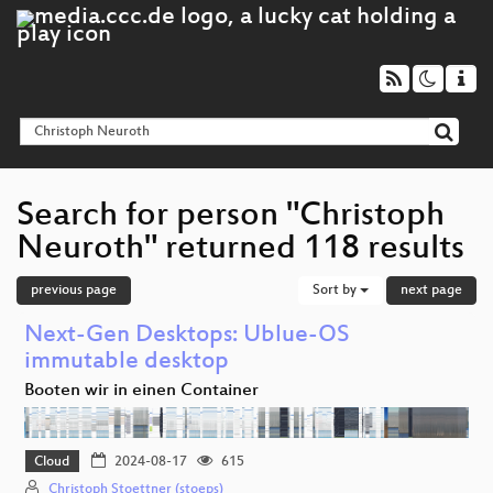
Search for person "Christoph
Neuroth" returned 118 results
previous page
Sort by
next page
Next-Gen Desktops: Ublue-OS
immutable desktop
Booten wir in einen Container
Cloud
2024-08-17
615
Christoph Stoettner (stoeps)