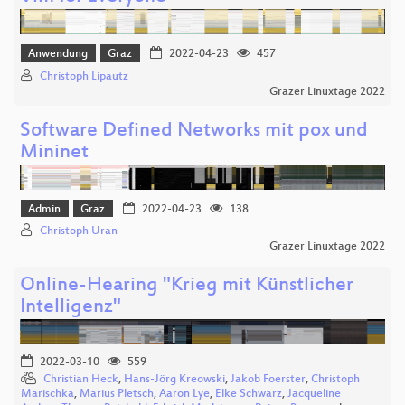
Anwendung
Graz
2022-04-23
457
Christoph Lipautz
Grazer Linuxtage 2022
Software Defined Networks mit pox und
Mininet
Admin
Graz
2022-04-23
138
Christoph Uran
Grazer Linuxtage 2022
Online-Hearing "Krieg mit Künstlicher
Intelligenz"
2022-03-10
559
Christian Heck
,
Hans-Jörg Kreowski
,
Jakob Foerster
,
Christoph
Marischka
,
Marius Pletsch
,
Aaron Lye
,
Elke Schwarz
,
Jacqueline