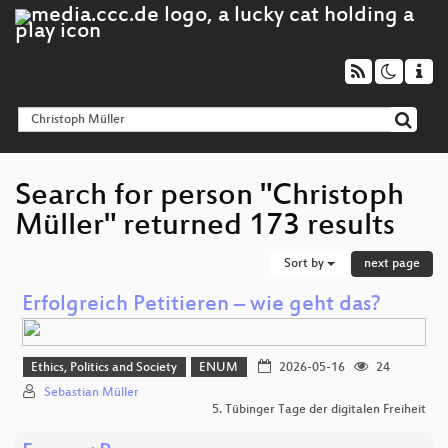
Search for person "Christoph
Müller" returned 173 results
Sort by
next page
Erfolgreich Petitieren – wie geht das?
Ethics, Politics and Society
ENUM
2026-05-16
24
Sebastian Müller
5. Tübinger Tage der digitalen Freiheit