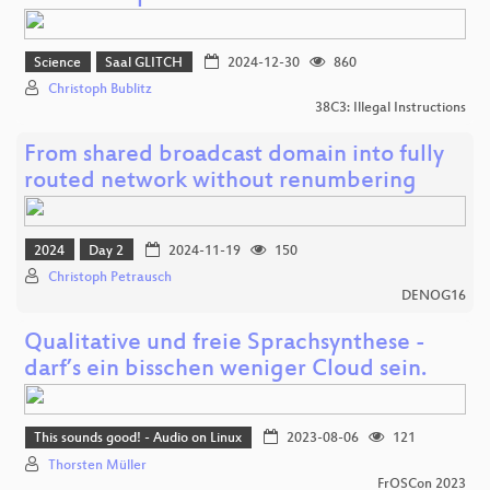
Science
Saal GLITCH
2024-12-30
860
Christoph Bublitz
38C3: Illegal Instructions
From shared broadcast domain into fully
routed network without renumbering
2024
Day 2
2024-11-19
150
Christoph Petrausch
DENOG16
Qualitative und freie Sprachsynthese -
darf’s ein bisschen weniger Cloud sein.
This sounds good! - Audio on Linux
2023-08-06
121
Thorsten Müller
FrOSCon 2023