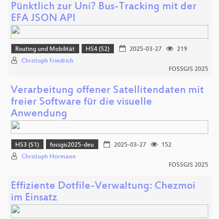
Pünktlich zur Uni? Bus-Tracking mit der
EFA JSON API
Routing und Mobilität
HS4 (S2)
2025-03-27
219
Christoph Friedrich
FOSSGIS 2025
Verarbeitung offener Satellitendaten mit
freier Software für die visuelle
Anwendung
HS3 (S1)
fossgis2025-deu
2025-03-27
152
Christoph Hormann
FOSSGIS 2025
Effiziente Dotfile-Verwaltung: Chezmoi
im Einsatz