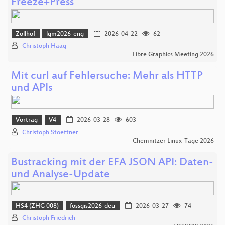
Freeze+Press
Zollhof
lgm2026-eng
2026-04-22
62
Christoph Haag
Libre Graphics Meeting 2026
Mit curl auf Fehlersuche: Mehr als HTTP
und APIs
Vortrag
V4
2026-03-28
603
Christoph Stoettner
Chemnitzer Linux-Tage 2026
Bustracking mit der EFA JSON API: Daten-
und Analyse-Update
HS4 (ZHG 008)
fossgis2026-deu
2026-03-27
74
Christoph Friedrich