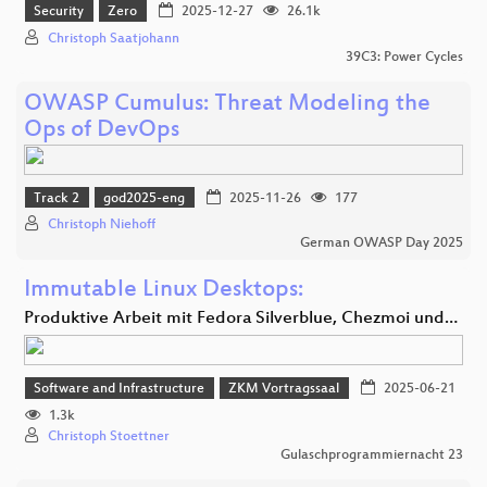
Security
Zero
2025-12-27
26.1k
Christoph Saatjohann
39C3: Power Cycles
OWASP Cumulus: Threat Modeling the
Ops of DevOps
Track 2
god2025-eng
2025-11-26
177
Christoph Niehoff
German OWASP Day 2025
Immutable Linux Desktops:
Produktive Arbeit mit Fedora Silverblue, Chezmoi und…
Software and Infrastructure
ZKM Vortragssaal
2025-06-21
1.3k
Christoph Stoettner
Gulaschprogrammiernacht 23