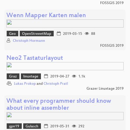
FOSSGIS 2019
Wenn Mapper Karten malen
Geo
OpenStreeetMap
2019-03-15
88
Christoph Hormann
FOSSGIS 2019
Neo2 Tastaturlayout
Graz
linuxtage
2019-04-27
1.1k
Lukas Prokop
and
Christoph Pratl
Grazer Linuxtage 2019
What every programmer should know
about inline assembler
gpn19
Gulasch
2019-05-31
292