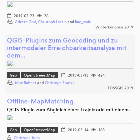
2019-02-23
26
Arlette Graf
,
Christoph Laszlo
and
line_code
Winterkongress 2019
QGIS-Plugins zum Geocoding und zu
intermodaler Erreichbarkeitsanalyse mit
dem…
Geo
OpenStreeetMap
2019-03-13
424
Max Bohnet
and
Christoph Franke
FOSSGIS 2019
Offline-MapMatching
QGIS-Plugin zum Abgleich einer Trajektorie mit einem…
Geo
OpenStreeetMap
2019-03-14
188
Christoph Jung