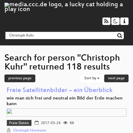
Search for person "Christoph
Kuhr" returned 118 results
previous page
Sort by
next page
Freie Satellitenbilder – ein Überblick
wie man sich frei und neutral ein Bild der Erde machen
kann
Freie Daten
2017-03-24
88
Christoph Hormann