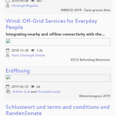
2018-09-08
462
Christoph Regulski
MRMCD 2018 - Ganz grosses Kino
Wind: Off-Grid Services for Everyday
People
Integrating nearby and offline connectivity with the…
2018-12-28
1.2k
Hans-Christoph Steiner
35C3: Refreshing Memories
Eröffnung
2019-02-23
66
Arlette Graf
and
Christoph Laszlo
Winterkongress 2019
Schlusswort und terms and conditions und
RandenSonate