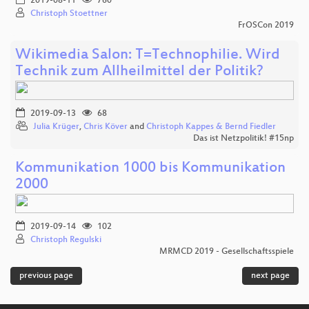
2019-08-11
760
Christoph Stoettner
FrOSCon 2019
Wikimedia Salon: T=Technophilie. Wird
Technik zum Allheilmittel der Politik?
2019-09-13
68
Julia Krüger
,
Chris Köver
and
Christoph Kappes & Bernd Fiedler
Das ist Netzpolitik! #15np
Kommunikation 1000 bis Kommunikation
2000
2019-09-14
102
Christoph Regulski
MRMCD 2019 - Gesellschaftsspiele
previous page
next page