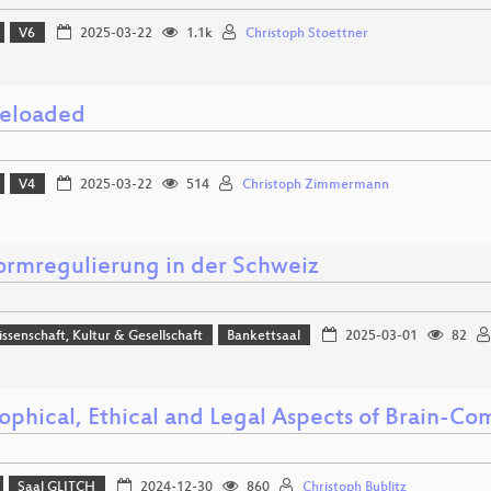
V6
2025-03-22
1.1k
Christoph Stoettner
reloaded
V4
2025-03-22
514
Christoph Zimmermann
formregulierung in der Schweiz
issenschaft, Kultur & Gesellschaft
Bankettsaal
2025-03-01
82
ophical, Ethical and Legal Aspects of Brain-Co
Saal GLITCH
2024-12-30
860
Christoph Bublitz