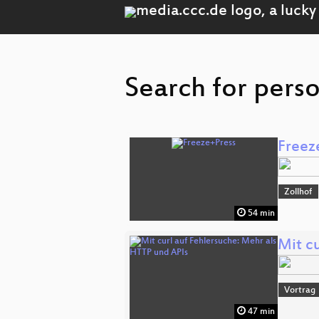
Search for perso
Freez
Zollhof
54 min
Mit c
Vortrag
47 min