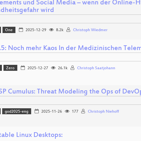
ements und Social Media – wenn der Online-H
dheitsgefahr wird
One
2025-12-29
8.2k
Christoph Wiedmer
.5: Noch mehr Kaos In der Medizinischen Telema
Zero
2025-12-27
26.1k
Christoph Saatjohann
 Cumulus: Threat Modeling the Ops of DevO
god2025-eng
2025-11-26
177
Christoph Niehoff
able Linux Desktops: