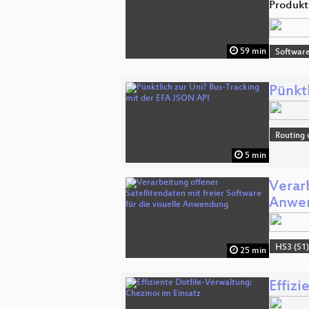
Produkt
59 min
Software
Pünkt
Routing 
5 min
Verarb
Anwe
HS3 (S1
25 min
Effiz