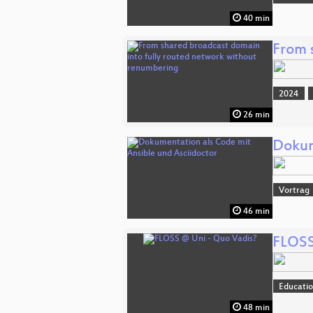
40 min
From 
2024
26 min
Dokum
Vortrag
46 min
FLOSS
Educati
48 min