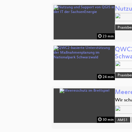
Nutzu
Praxisbe
23 min
QWC2-
Schwa
Praxisbe
24 min
Meere
Wir sch
30 min
AMS1