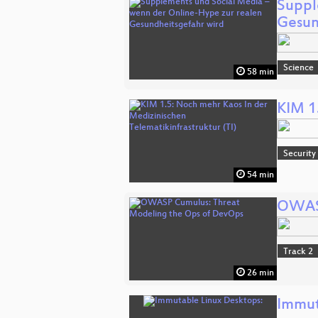
Suppl
Gesun
Science
58 min
KIM 1
Security
54 min
OWASP
Track 2
26 min
Immut