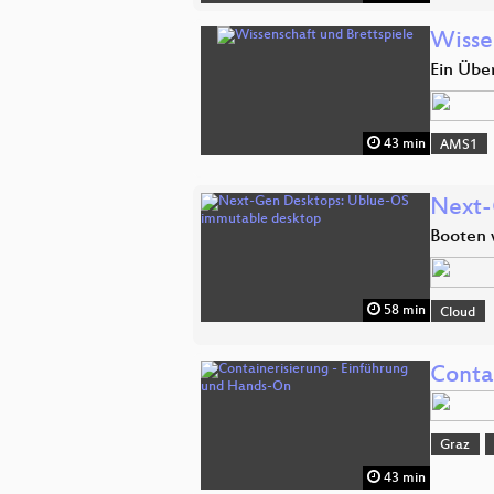
Wisse
Ein Übe
43 min
AMS1
Next-
Booten 
58 min
Cloud
Conta
Graz
43 min