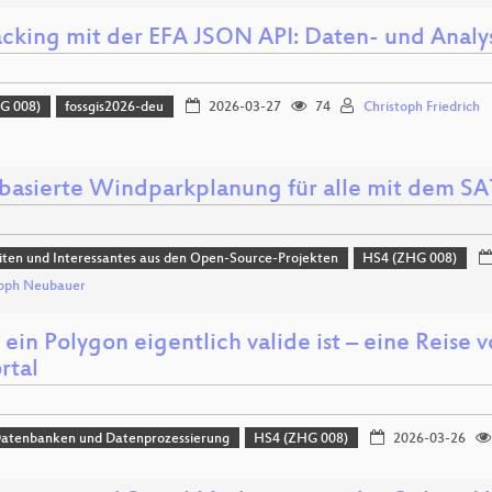
acking mit der EFA JSON API: Daten- und Anal
G 008)
fossgis2026-deu
2026-03-27
74
Christoph Friedrich
basierte Windparkplanung für alle mit dem S
ten und Interessantes aus den Open-Source-Projekten
HS4 (ZHG 008)
toph Neubauer
ein Polygon eigentlich valide ist – eine Reise
rtal
Datenbanken und Datenprozessierung
HS4 (ZHG 008)
2026-03-26