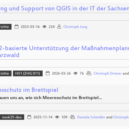
ng und Support von QGIS in der IT der Sachse
richte
2023-03-16
224
Christoph Jung
basierte Unterstützung der Maßnahmenplanu
rzwald
richte
HS1 (ZHG 011)
2026-03-26
76
Christoph Dreiser
an
sschutz im Brettspiel
auen uns an, wie sich Meeresschutz im Brettspiel…
nook25-deu
2025-11-14
109
Daniela Schindler
and
Christoph