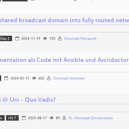
shared broadcast domain into fully routed net
Day 2
2024-11-19
150
Christoph Petrausch
entation als Code mit Ansible und Asciidoctor
2024-03-17
602
Christoph Stoettner
 @ Uni - Quo Vadis?
on
HS 7
2025-08-17
89
Dr. Christoph Zimmermann