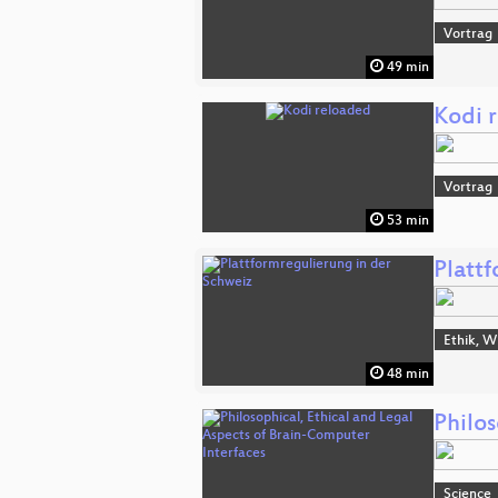
Vortrag
49 min
Kodi 
Vortrag
53 min
Platt
Ethik, W
48 min
Philos
Science