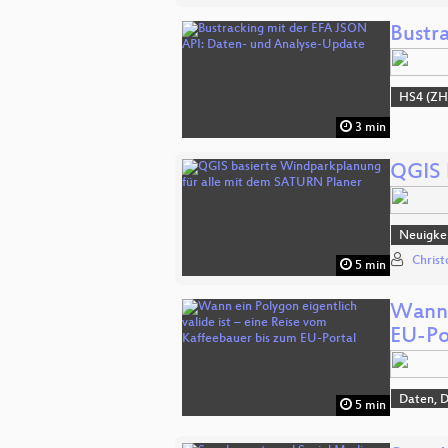
Bustr
HS4 (ZH
3 min
QGIS 
Neuigkei
Chris
5 min
Wann 
EU-Po
Daten, 
5 min