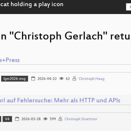
n "Christoph Gerlach" retu
e+Press
lgm2026-eng
2026-04-22
62
Christoph Haag
url auf Fehlersuche: Mehr als HTTP und APIs
V4
2026-03-28
599
Christoph Stoettner