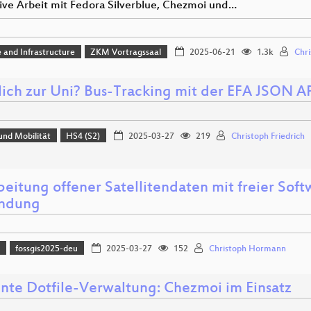
ive Arbeit mit Fedora Silverblue, Chezmoi und…
 and Infrastructure
ZKM Vortragssaal
2025-06-21
1.3k
Chri
lich zur Uni? Bus-Tracking mit der EFA JSON A
und Mobilität
HS4 (S2)
2025-03-27
219
Christoph Friedrich
eitung offener Satellitendaten mit freier Softw
ndung
)
fossgis2025-deu
2025-03-27
152
Christoph Hormann
iente Dotfile-Verwaltung: Chezmoi im Einsatz