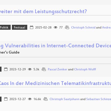
eiter mit dem Leistungsschutzrecht?
Politik
Festsaal
2025-02-28
77
Christoph Schmid
and
Andre
ng Vulnerabilities in Internet-Connected Devic
ner’s Guide
2023-12-29
5.3k
Pascal Zenker
and
Christoph Wolff
aos In der Medizinischen Telematikinfrastruktu
2023-12-27
16.6k
Christoph Saatjohann
and
Sebastian Schinze