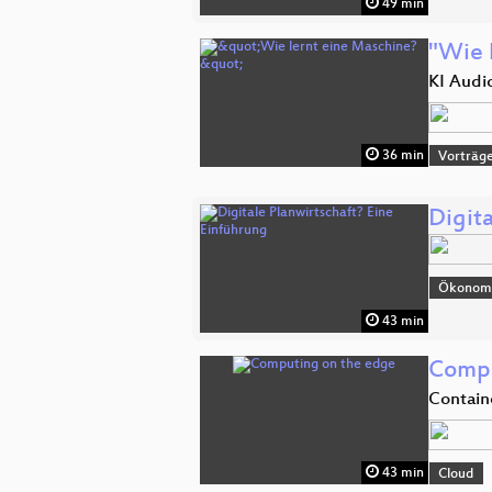
49 min
"Wie 
KI Audi
36 min
Vorträg
Digita
Ökonomi
43 min
Compu
Contain
43 min
Cloud