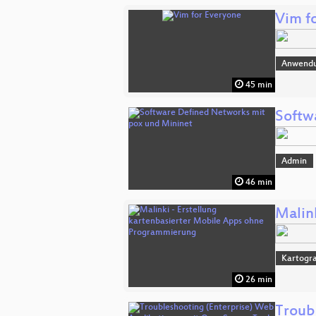
Vim f
Anwend
45 min
Softw
Admin
46 min
Malin
Kartogra
26 min
Troub