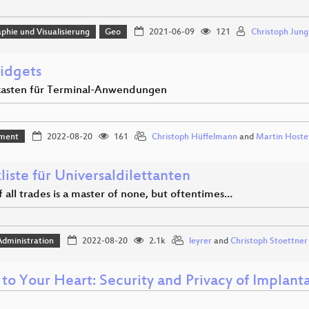
phie und Visualisierung
Geo
2021-06-09
121
Christoph Jung
idgets
kasten für Terminal-Anwendungen
ment
2022-08-20
161
Christoph Hüffelmann
and
Martin Hoste
iste für Universaldilettanten
f all trades is a master of none, but oftentimes…
dministration
2022-08-20
2.1k
leyrer
and
Christoph Stoettner 
 to Your Heart: Security and Privacy of Implant