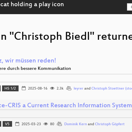
n "Christoph Biedl" return
z, wir müssen reden!
iere durch bessere Kommunikation
HS 1/2
2025-08-16
2.3k
leyrer
and
Christoph Stoettner (sto
e-CRIS a Current Research Information System
V5
2025-03-23
80
Dominik Kern
and
Christoph Göpfert