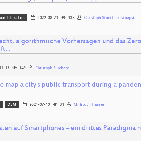
dministration
2022-08-21
138
Christoph Stoettner (stoeps)
recht, algorithmische Vorhersagen und das Zero
ft…
11-13
149
Christoph Burchard
o map a city's public transport during a pande
g
OSM
2021-07-10
31
Christoph Hanser
ten auf Smartphones – ein drittes Paradigma