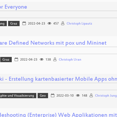
or Everyone
ung
Graz
2022-04-23
457
Christoph Lipautz
are Defined Networks mit pox und Mininet
Graz
2022-04-23
138
Christoph Uran
ki - Erstellung kartenbasierter Mobile Apps o
phie und Visualisierung
Geo
2022-03-10
148
Christoph Jung
leshooting (Enterprise) Web Applikationen mi