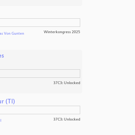
Winterkongress 2025
as Von Gunten
es
37C3: Unlocked
r (TI)
37C3: Unlocked
l