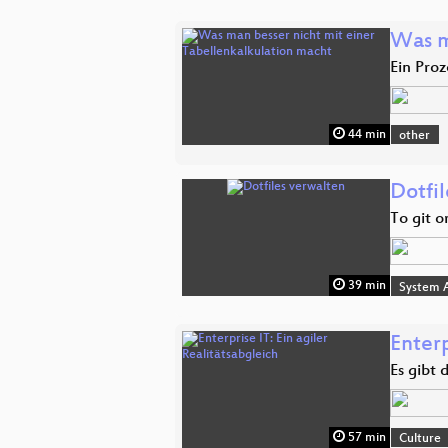
Was m
Ein Proz
44 min
other
Dotfi
To git o
39 min
System A
Enterp
Es gibt
57 min
Culture