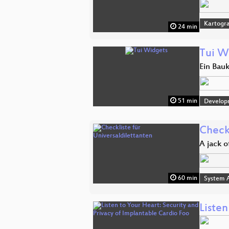
Kartogra
24 min
Tui W
Ein Bau
51 min
Develop
Checkl
A jack o
60 min
System A
Listen