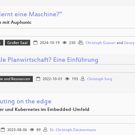
lernt eine Maschine?"
o mit Auphonic
e
Großer Saal
2024-10-19
230
Christoph Grasser
and
Georg
le Planwirtschaft? Eine Einführung
e und Ressourcen
2022-10-01
193
Christoph Sorg
ting on the edge
er und Kubernetes im Embedded-Umfeld
2023-08-06
89
Dr. Christoph Zimmermann