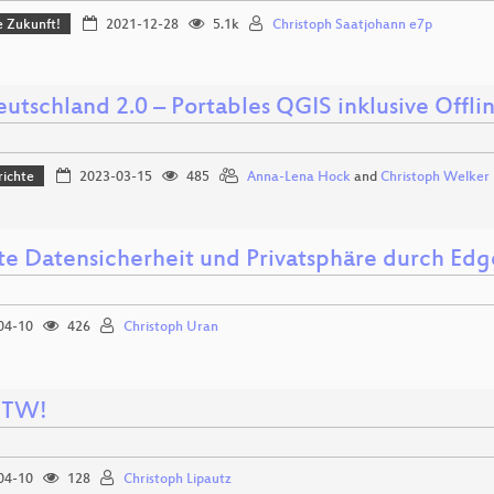
ie Zukunft!
2021-12-28
5.1k
Christoph Saatjohann e7p
utschland 2.0 – Portables QGIS inklusive Offl
richte
2023-03-15
485
Anna-Lena Hock
and
Christoph Welker
te Datensicherheit und Privatsphäre durch E
04-10
426
Christoph Uran
FTW!
04-10
128
Christoph Lipautz