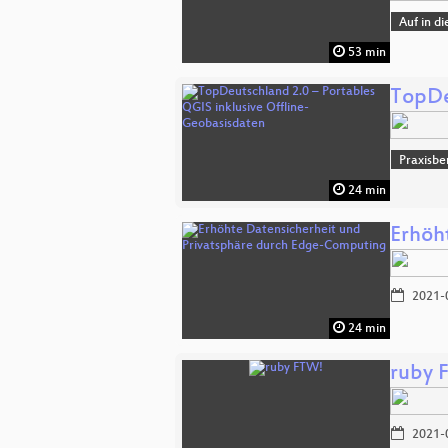
Auf in d
53 min
TopDe
Praxisbe
24 min
Erhöh
2021-
24 min
ruby 
2021-