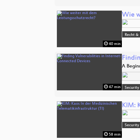
Wie w
Recht & 
40 min
Findi
A Begin
47 min
Security
KIM: K
Security
58 min