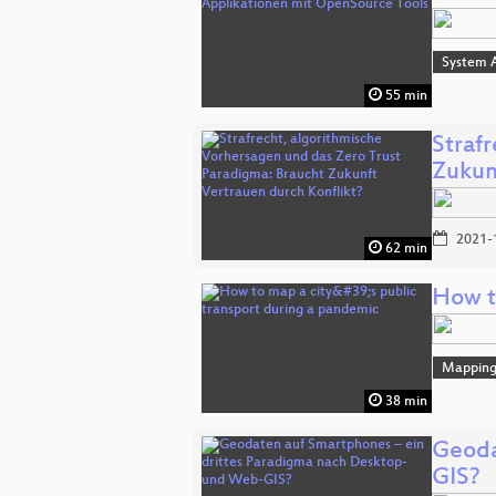
System A
55 min
Straf
Zukun
2021-
62 min
How t
Mappin
38 min
Geoda
GIS?