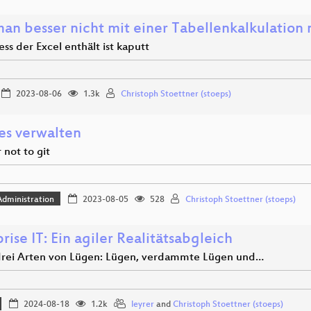
an besser nicht mit einer Tabellenkalkulation
ess der Excel enthält ist kaputt
2023-08-06
1.3k
Christoph Stoettner (stoeps)
les verwalten
r not to git
dministration
2023-08-05
528
Christoph Stoettner (stoeps)
rise IT: Ein agiler Realitätsabgleich
 drei Arten von Lügen: Lügen, verdammte Lügen und…
2024-08-18
1.2k
leyrer
and
Christoph Stoettner (stoeps)