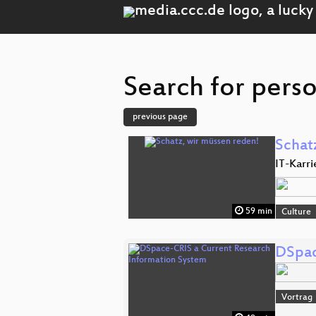
Search for perso
previous page
Schat
IT-Karr
59 min
Culture
DSpac
Vortrag