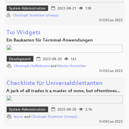
System Administration
2022-08-21
138
Christoph Stoettner (stoeps)
FrOSCon 2022
Tui Widgets
Ein Baukasten für Terminal-Anwendungen
Development
2022-08-20
161
Christoph Hüffelmann
and
Martin Hostettler
FrOSCon 2022
Checkliste für Universaldilettanten
A jack of all trades is a master of none, but oftentimes…
System Administration
2022-08-20
2.1k
leyrer
and
Christoph Stoettner (stoeps)
FrOSCon 2022