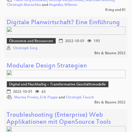
Hans-Jörg Kreowski
,
Richtsje Kurpershoek
,
Matthias Monroy
,
Christoph Marischka
and
Angelika Wilmen
Krieg und KI
Digitale Planwirtschaft? Eine Einführung
Ökonomie und Ressourcen
2022-10-01
193
Christoph Sorg
Bits & Bäume 2022
Modulare Design Strategien
Digital und Nachhaltig – Transformative Geschäftsmodelle
2022-10-01
63
Marina Proske
,
Erik Poppe
and
Christoph Teusch
Bits & Bäume 2022
Troubleshooting (Enterprise) Web
Applikationen mit OpenSource Tools