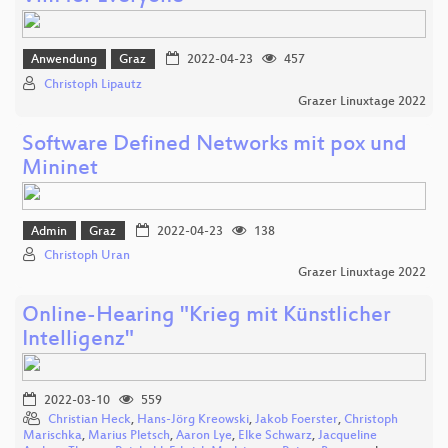
Anwendung
Graz
2022-04-23
457
Christoph Lipautz
Grazer Linuxtage 2022
Software Defined Networks mit pox und
Mininet
Admin
Graz
2022-04-23
138
Christoph Uran
Grazer Linuxtage 2022
Online-Hearing "Krieg mit Künstlicher
Intelligenz"
2022-03-10
559
Christian Heck
,
Hans-Jörg Kreowski
,
Jakob Foerster
,
Christoph
Marischka
,
Marius Pletsch
,
Aaron Lye
,
Elke Schwarz
,
Jacqueline