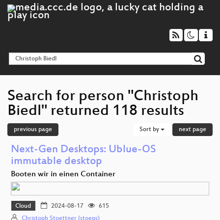
Search for person "Christoph
Biedl" returned 118 results
previous page
Sort by
next page
Next-Gen Desktops: Ublue-OS
immutable desktop
Booten wir in einen Container
Cloud
2024-08-17
615
Christoph Stoettner (stoeps)