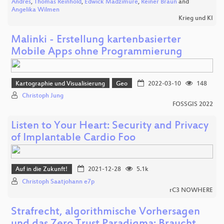
Andres
,
Thomas Reinhold
,
Edwick Madzimure
,
Reiner Braun
and
Angelika Wilmen
Krieg und KI
Malinki - Erstellung kartenbasierter
Mobile Apps ohne Programmierung
Kartographie und Visualisierung
Geo
2022-03-10
148
Christoph Jung
FOSSGIS 2022
Listen to Your Heart: Security and Privacy
of Implantable Cardio Foo
Auf in die Zukunft!
2021-12-28
5.1k
Christoph Saatjohann e7p
rC3 NOWHERE
Strafrecht, algorithmische Vorhersagen