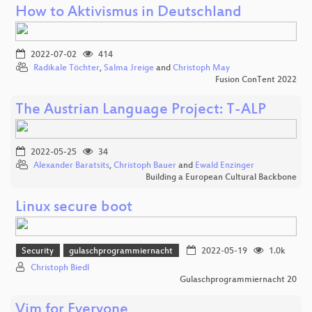
How to Aktivismus in Deutschland
2022-07-02
414
Radikale Töchter
,
Salma Jreige
and
Christoph May
Fusion ConTent 2022
The Austrian Language Project: T-ALP
2022-05-25
34
Alexander Baratsits
,
Christoph Bauer
and
Ewald Enzinger
Building a European Cultural Backbone
Linux secure boot
Security
gulaschprogrammiernacht
2022-05-19
1.0k
Christoph Biedl
Gulaschprogrammiernacht 20
Vim for Everyone