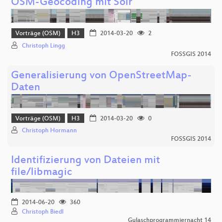
OSM-Geocoding mit Solr
Vorträge (OSM)
H3
2014-03-20
2
Christoph Lingg
FOSSGIS 2014
Generalisierung von OpenStreetMap-
Daten
Vorträge (OSM)
H3
2014-03-20
0
Christoph Hormann
FOSSGIS 2014
Identifizierung von Dateien mit
file/libmagic
2014-06-20
360
Christoph Biedl
Gulaschprogrammiernacht 14