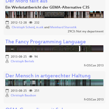
Der Mord fällt aus
Ein Werkstattbericht der GEMA-Alternative C3S
2012-12-28
232
Christoph Scheid
,
m.eik
and
Meinhard Starostik
29C3: Not my department
The Fancy Programming Language
2013-08-25
94
Christoph Bertels
FrOSCon 2013
Der Mensch in artgerechter Haltung
2013-08-25
251
Christoph Baudson
FrOSCon 2013