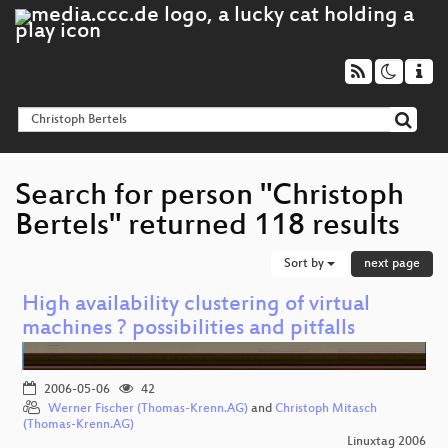
Search for person "Christoph
Bertels" returned 118 results
Sort by
next page
High availability clustering of virtual
machines ? possibilities and pitfalls
2006-05-06
42
Werner Fischer (Thomas-Krenn.AG)
and
Christoph Mitasch
(Thomas-Krenn.AG)
Linuxtag 2006