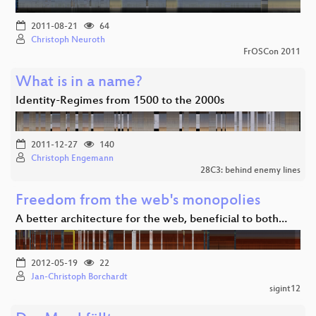
2011-08-21
64
Christoph Neuroth
FrOSCon 2011
What is in a name?
Identity-Regimes from 1500 to the 2000s
2011-12-27
140
Christoph Engemann
28C3: behind enemy lines
Freedom from the web's monopolies
A better architecture for the web, beneficial to both…
2012-05-19
22
Jan-Christoph Borchardt
sigint12