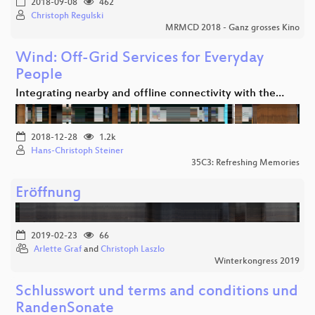
2018-09-08
462
Christoph Regulski
MRMCD 2018 - Ganz grosses Kino
Wind: Off-Grid Services for Everyday
People
Integrating nearby and offline connectivity with the…
2018-12-28
1.2k
Hans-Christoph Steiner
35C3: Refreshing Memories
Eröffnung
2019-02-23
66
Arlette Graf
and
Christoph Laszlo
Winterkongress 2019
Schlusswort und terms and conditions und
RandenSonate