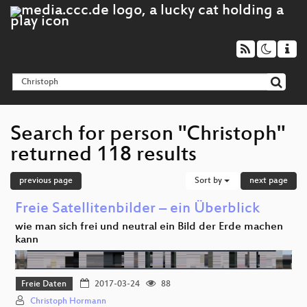
Search for person "Christoph"
returned 118 results
previous page
Sort by
next page
Freie Satellitenbilder – ein Überblick
wie man sich frei und neutral ein Bild der Erde machen
kann
Freie Daten
2017-03-24
88
Christoph Hormann