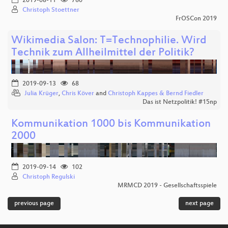
2019-08-11
760
Christoph Stoettner
FrOSCon 2019
Wikimedia Salon: T=Technophilie. Wird
Technik zum Allheilmittel der Politik?
2019-09-13
68
Julia Krüger
,
Chris Köver
and
Christoph Kappes & Bernd Fiedler
Das ist Netzpolitik! #15np
Kommunikation 1000 bis Kommunikation
2000
2019-09-14
102
Christoph Regulski
MRMCD 2019 - Gesellschaftsspiele
previous page
next page