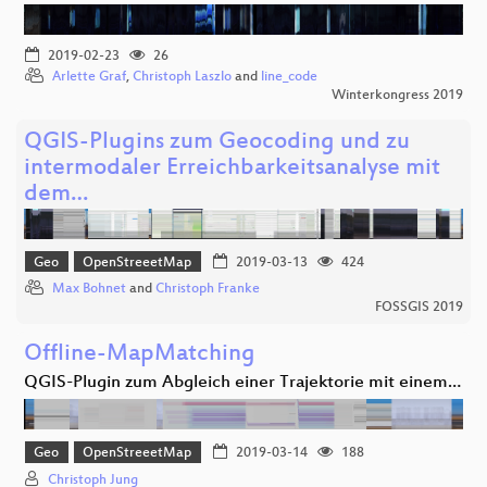
2019-02-23
26
Arlette Graf
,
Christoph Laszlo
and
line_code
Winterkongress 2019
QGIS-Plugins zum Geocoding und zu
intermodaler Erreichbarkeitsanalyse mit
dem…
Geo
OpenStreeetMap
2019-03-13
424
Max Bohnet
and
Christoph Franke
FOSSGIS 2019
Offline-MapMatching
QGIS-Plugin zum Abgleich einer Trajektorie mit einem…
Geo
OpenStreeetMap
2019-03-14
188
Christoph Jung