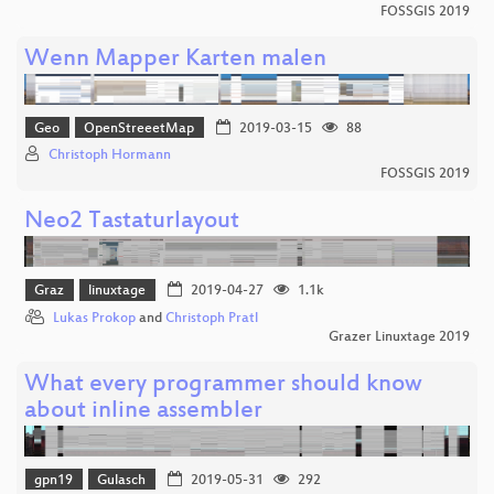
FOSSGIS 2019
Wenn Mapper Karten malen
Geo
OpenStreeetMap
2019-03-15
88
Christoph Hormann
FOSSGIS 2019
Neo2 Tastaturlayout
Graz
linuxtage
2019-04-27
1.1k
Lukas Prokop
and
Christoph Pratl
Grazer Linuxtage 2019
What every programmer should know
about inline assembler
gpn19
Gulasch
2019-05-31
292