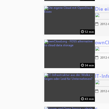
Die e
2012-
52 min
ownCl
2012-
34 min
IT-In
2012-
43 min