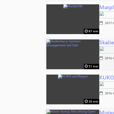
Matpl
2017-
87 min
Skali
2016-
51 min
KUKO 
2016-
26 min
Miste