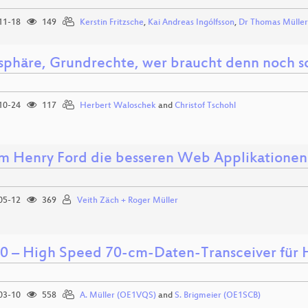
11-18
149
Kerstin Fritzsche
,
Kai Andreas Ingólfsson
,
Dr Thomas Müller
tsphäre, Grundrechte, wer braucht denn noch s
10-24
117
Herbert Waloschek
and
Christof Tschohl
 Henry Ford die besseren Web Applikationen
05-12
369
Veith Zäch + Roger Müller
 – High Speed 70-cm-Daten-Transceiver für
03-10
558
A. Müller (OE1VQS)
and
S. Brigmeier (OE1SCB)