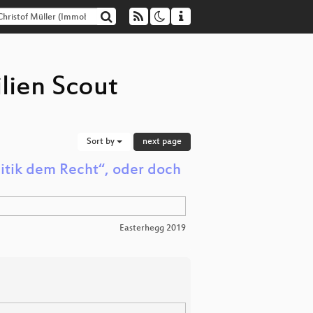
lien Scout
Sort by
next page
olitik dem Recht“, oder doch
Easterhegg 2019