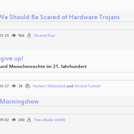
e Should Be Scared of Hardware Trojans
01-25
966
Christof Paar
 give up!
und Menschenrechte im 21. Jahrhundert
10-27
28
Herbert Waloschek
and
Christof Tschohl
rMorningshow
09-02
200
Thies Müller (td00)