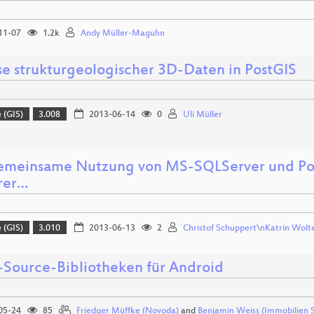
11-07
1.2k
Andy Müller-Maguhn
se strukturgeologischer 3D-Daten in PostGIS
 (GIS)
3.008
2013-06-14
0
Uli Müller
emeinsame Nutzung von MS-SQLServer und Po
rer…
 (GIS)
3.010
2013-06-13
2
Christof Schuppert\nKatrin Wol
Source-Bibliotheken für Android
05-24
85
Friedger Müffke (Novoda)
and
Benjamin Weiss (Immobilien