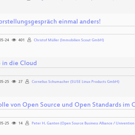
orstellungsgespräch einmal anders!
05-24
401
Christof Müller (Immobilien Scout GmbH)
in die Cloud
05-25
27
Cornelius Schumacher (SUSE Linux Products GmbH)
olle von Open Source und Open Standards im C
05-25
14
Peter H. Ganten (Open Source Business Alliance / Univentio