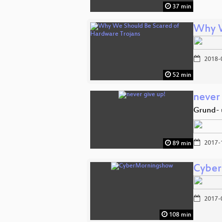
37 min
Why W
2018-
52 min
never
Grund- 
2017-
89 min
Cybe
2017-
108 min