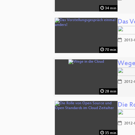
34 min
Das V
2013-
70 min
Wege 
2012-
28 min
Die R
2012-
35 min