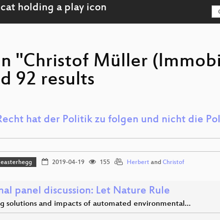
on "Christof Müller (Immobi
 92 results
echt hat der Politik zu folgen und nicht die P
?
easterhegg
2019-04-19
155
Herbert
and
Christof
nal panel discussion: Let Nature Rule
ng solutions and impacts of automated environmental…