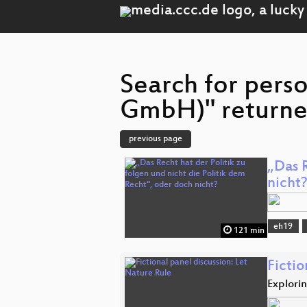
Search for pers
GmbH)" returned
previous page
„Das R
nicht
eh19
121 min
Fictio
Explori