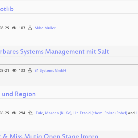
otlib
08-29
103
Mike Müller
erbares Systems Management mit Salt
08-21
133
B1 Systems GmbH
und Region
06-29
294
Eule
,
Mareen (KuKo)
,
Hr. Etzold (ehem. Polizei Röbel)
and
H
r & Miss Mutig Open Stage Impro