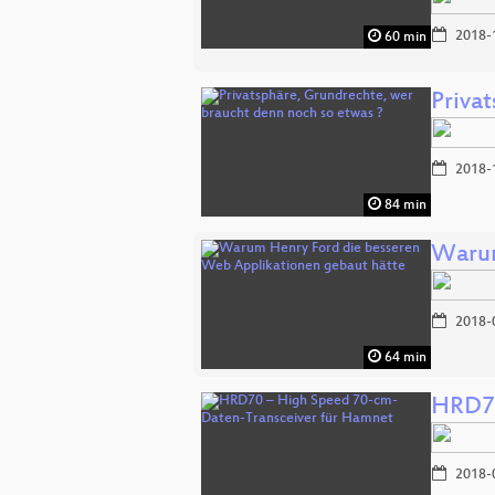
2018-
60 min
Priva
2018-
84 min
Warum
2018-
64 min
HRD70
2018-