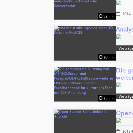
2014-
52 min
Analy
Vorträge
20 min
Die g
weite
Vorträge
25 min
Open-
2013-