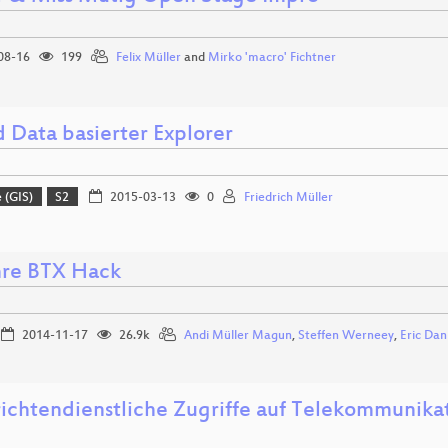
08-16
199
Felix Müller
and
Mirko 'macro' Fichtner
d Data basierter Explorer
 (GIS)
S2
2015-03-13
0
Friedrich Müller
hre BTX Hack
2014-11-17
26.9k
Andi Müller Magun
,
Steffen Werneey
,
Eric Da
ichtendienstliche Zugriffe auf Telekommunika