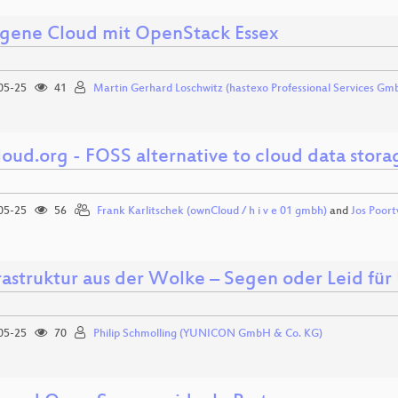
igene Cloud mit OpenStack Essex
05-25
41
Martin Gerhard Loschwitz (hastexo Professional Services Gm
oud.org - FOSS alternative to cloud data stora
05-25
56
Frank Karlitschek (ownCloud / h i v e 01 gmbh)
and
Jos Poort
frastruktur aus der Wolke – Segen oder Leid f
05-25
70
Philip Schmolling (YUNICON GmbH & Co. KG)