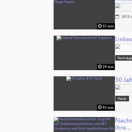
2015-
57 min
Linke
Vorträge
29 min
30 Ja
Hack
92 min
Nachr
ihre…