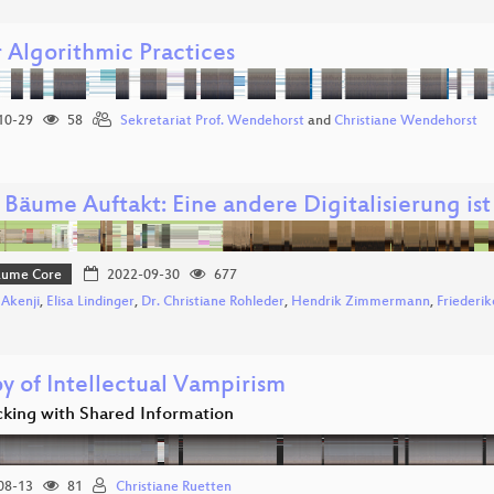
r Algorithmic Practices
10-29
58
Sekretariat Prof. Wendehorst
and
Christiane Wendehorst
 Bäume Auftakt: Eine andere Digitalisierung ist
Bäume Core
2022-09-30
677
 Akenji
,
Elisa Lindinger
,
Dr. Christiane Rohleder
,
Hendrik Zimmermann
,
Friederi
y of Intellectual Vampirism
king with Shared Information
08-13
81
Christiane Ruetten