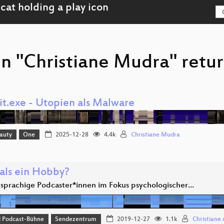
n "Christiane Mudra" retur
it.exe - Utopien als Malware
eauty
One
2025-12-28
4.4k
Christiane Mudra
als ein Hobby?
sprachige Podcaster*innen im Fokus psychologischer…
d Podcast-Bühne
Sendezentrum
2019-12-27
1.1k
Christiane 