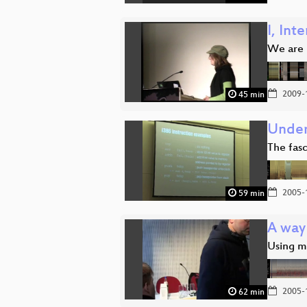
I, Int
We are 
2009-
45 min
Under
The fas
2005-
59 min
A way
Using m
2005-
62 min