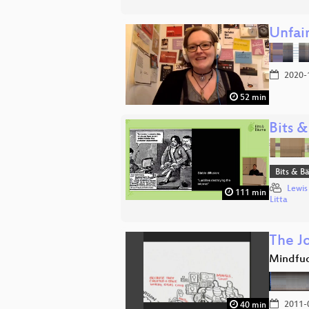
Unfai
2020-
52 min
Bits &
Bits & 
Lewis
111 min
Litta
The Jo
Mindfuc
2011-
40 min