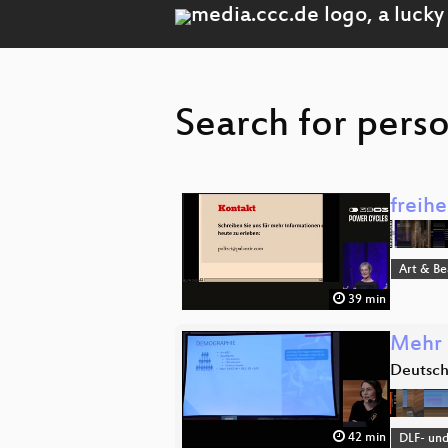
Search for perso
freihe
Art & B
39 min
Mehr 
Deutsch
42 min
DLF- un