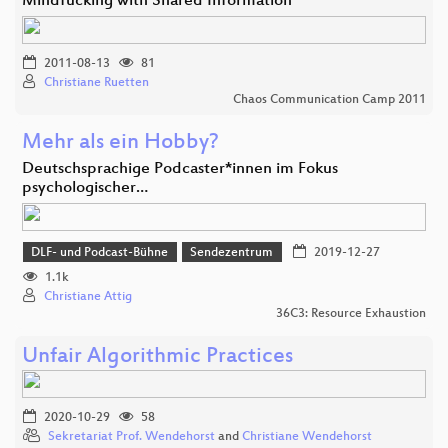
Mindfucking with Shared Information
2011-08-13
81
Christiane Ruetten
Chaos Communication Camp 2011
Mehr als ein Hobby?
Deutschsprachige Podcaster*innen im Fokus
psychologischer…
DLF- und Podcast-Bühne
Sendezentrum
2019-12-27
1.1k
Christiane Attig
36C3: Resource Exhaustion
Unfair Algorithmic Practices
2020-10-29
58
Sekretariat Prof. Wendehorst
and
Christiane Wendehorst