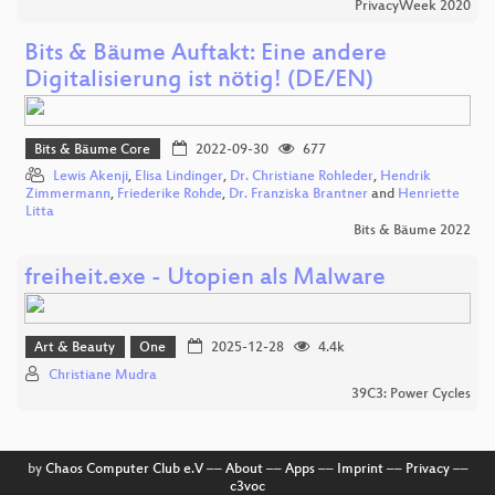
PrivacyWeek 2020
Bits & Bäume Auftakt: Eine andere
Digitalisierung ist nötig! (DE/EN)
Bits & Bäume Core
2022-09-30
677
Lewis Akenji
,
Elisa Lindinger
,
Dr. Christiane Rohleder
,
Hendrik
Zimmermann
,
Friederike Rohde
,
Dr. Franziska Brantner
and
Henriette
Litta
Bits & Bäume 2022
freiheit.exe - Utopien als Malware
Art & Beauty
One
2025-12-28
4.4k
Christiane Mudra
39C3: Power Cycles
by
Chaos Computer Club e.V
––
About
––
Apps
––
Imprint
––
Privacy
––
c3voc