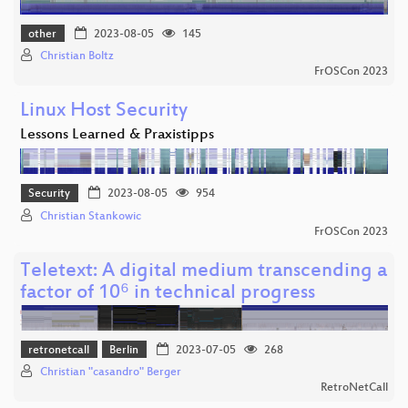
other
2023-08-05
145
Christian Boltz
FrOSCon 2023
Linux Host Security
Lessons Learned & Praxistipps
Security
2023-08-05
954
Christian Stankowic
FrOSCon 2023
Teletext: A digital medium transcending a
factor of 10⁶ in technical progress
retronetcall
Berlin
2023-07-05
268
Christian "casandro" Berger
RetroNetCall