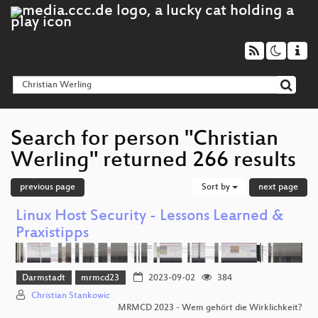
Search for person "Christian
Werling" returned 266 results
previous page
Sort by
next page
Linux Host Security - Lessons Learned &
Praxistipps
Darmstadt
mrmcd23
2023-09-02
384
Christian Stankowic
MRMCD 2023 - Wem gehört die Wirklichkeit?