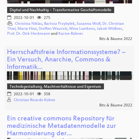
Digital und Nachhaltig – Transformative Geschäftsmodelle
2022-10-01
275
Christina Niklas
,
Bartosz Przybylek
,
Susanna Wolf
,
Dr. Christian
Thiel
,
Maria Hinz
,
Steffen Waurick
,
Mina Luetkens
,
Jakob Wößner
,
Prof. Dr. Dirk Heckmann
and
Karine Rübner
Bits & Bäume 2022
Herrschaftsfreie Informationssysteme? –
Ein Versuch, Anarchie, Commons &
Informatik…
Technikgestaltung, Machtverhältnisse und Eigentum
2022-10-01
358
Christian Ricardo Kühne
Bits & Bäume 2022
Ein creative commons Repository für
medizinische Metadatenmodelle zur
Harmonisierung der…