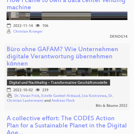
How i came to own a data center vending
machine
2022-11-14
106
Christian Kroeger
DENOG14
Büro ohne GAFAM? Wie Unternehmen
digitale Verantwortung übernehmen
können
Digital und Nachhaltig – Transformative Geschäftsmodelle
2022-10-02
239
Dr. Vivian Frick
,
Estelle Goebel-Aribaud
,
Lisa Kostrzewa
,
Dr.
Christian Lautermann
and
Andreas Flock
Bits & Bäume 2022
A collective effort: The CODES Action
Plan for a Sustainable Planet in the Digital
Age…