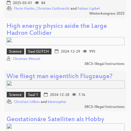
2025-03-01
84
Florin Hasler
,
Christian Gutknecht
and
Fabian Ligibel
Winterkongress 2025
High energy physics aside the Large
Hadron Collider
Science
Saal GLITCH
2024-12-29
995
Christian Wessel
38C3: Illegal Instructions
Wie fliegt man eigentlich Flugzeuge?
Science
Saal 1
2024-12-28
7.1k
Christian Lölkes
and
kleinsophie
38C3: Illegal Instructions
Geostationäre Satelliten als Hobby