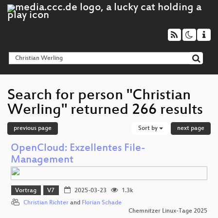
Search for person "Christian
Werling" returned 266 results
previous page
Sort by
next page
OpenCloud: Exzellentes File-
Management
Vortrag
V7
2025-03-23
1.3k
Christian Richter
and
Florian Schade
Chemnitzer Linux-Tage 2025