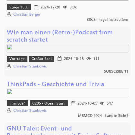
Stage YELL
2024-12-28
3.0k
Christian Berger
38C3: Illegal Instructions
Wie man einen (Retro-)Podcast from
scratch startet
Vorträge
Großer Saal
2024-10-18
111
Christian Stankowic
SUBSCRIBE 11
ThinkPads - Geschichte und Trivia
mrmcd24
C205 - Ocean Starr
2024-10-05
547
Christian Stankowic
MRMCD 2024 - Land in Sicht?
GNU Taler: Event- und