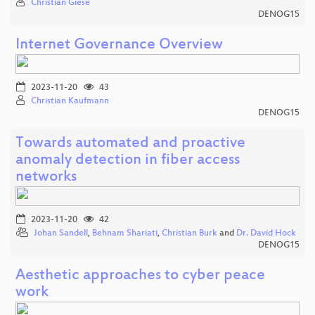
Christian Giese
DENOG15
Internet Governance Overview
2023-11-20
43
Christian Kaufmann
DENOG15
Towards automated and proactive
anomaly detection in fiber access
networks
2023-11-20
42
Johan Sandell
,
Behnam Shariati
,
Christian Burk
and
Dr. David Hock
DENOG15
Aesthetic approaches to cyber peace
work