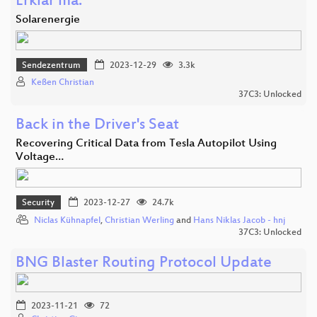
Erklär ma:
Solarenergie
Sendezentrum
2023-12-29
3.3k
Keßen Christian
37C3: Unlocked
Back in the Driver's Seat
Recovering Critical Data from Tesla Autopilot Using
Voltage…
Security
2023-12-27
24.7k
Niclas Kühnapfel
,
Christian Werling
and
Hans Niklas Jacob - hnj
37C3: Unlocked
BNG Blaster Routing Protocol Update
2023-11-21
72