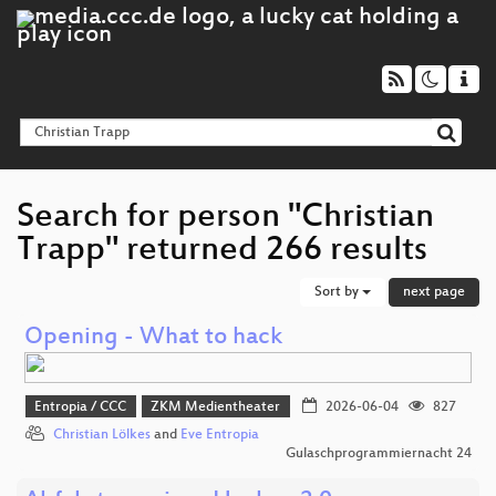
Search for person "Christian
Trapp" returned 266 results
Sort by
next page
Opening - What to hack
Entropia / CCC
ZKM Medientheater
2026-06-04
827
Christian Lölkes
and
Eve Entropia
Gulaschprogrammiernacht 24