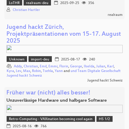
LoTHR
realraum-deu
2025-09-25
356
Christian Hartler
realraum
Jugend hackt Zürich,
Projektpräsentationen vom 15-17. August
2025
Unknown
import-deu
2025-08-17
240
Addy
,
Christian
,
Emil
,
Emmi
,
Florin
,
George
,
IlseIda
,
Julian
,
Karl
,
Kyra
,
Lev
,
Max
,
Robin
,
Tsehla
,
Yann
and
und Team Digitale Gesellschaft
Jugend hackt Schweiz
Jugend hackt Schweiz
Früher war (nicht) alles besser!
Unzuverlässige Hardware und halbgare Software
Retro-Computing - VAXination becoming cool again
HS 1/2
2025-08-16
766