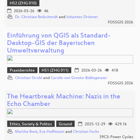
HS2 (ZHG 010)
2026-03-26
46
Dr. Christian Beilschmidt
and
Johannes Drönner
FOSSGIS 2026
Einführung von QGIS als Standard-
Desktop-GIS der Bayerischen
Umweltverwaltung
Praxisberichte
HS1 (ZHG 011)
2026-03-26
418
Christian Strobl
and
Carolin von Groote-Bidlingmaier
FOSSGIS 2026
The Heartbreak Machine: Nazis in the
Echo Chamber
Ethics, Society & Politics
Ground
2025-12-29
429.1k
Martha Root
,
Eva Hoffmann
and
Christian Fuchs
39C3: Power Cycles