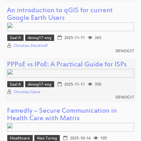
An introduction to qGIS for current
Google Earth Users
Saal A
denog17-eng
2025-11-11
265
Christian Dieckhoff
DENOG17
PPPoE vs IPoE: A Practical Guide for ISPs
Saal A
denog17-eng
2025-11-11
350
Christian Giese
DENOG17
Famedly – Secure Communication in
Health Care with Matrix
Healthcare
Alan Turing
2025-10-16
105