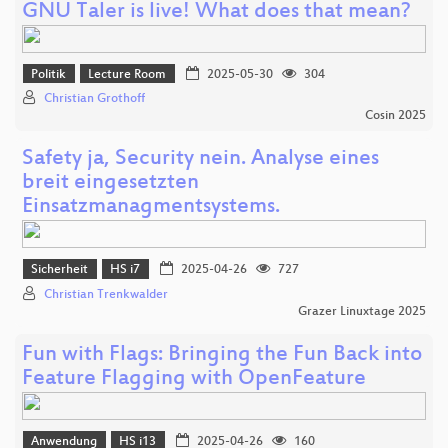
GNU Taler is live! What does that mean?
Politik
Lecture Room
2025-05-30
304
Christian Grothoff
Cosin 2025
Safety ja, Security nein. Analyse eines
breit eingesetzten
Einsatzmanagmentsystems.
Sicherheit
HS i7
2025-04-26
727
Christian Trenkwalder
Grazer Linuxtage 2025
Fun with Flags: Bringing the Fun Back into
Feature Flagging with OpenFeature
Anwendung
HS i13
2025-04-26
160