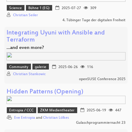
Science
Bühne 1 (EG)
2025-07-27
309
Christian Seiler
4. Tübinger Tage der digitalen Freiheit
Integrating Uyuni with Ansible and
Terraform
...and even more?
Community
galerie
2025-06-26
116
Christian Stankowic
openSUSE Conference 2025
Hidden Patterns (Opening)
Entropia / CCC
ZKM Medientheater
2025-06-19
447
Eve Entropia
and
Christian Lölkes
Gulaschprogrammiernacht 23